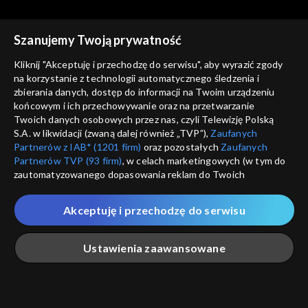
Szanujemy Twoją prywatność
Kliknij "Akceptuję i przechodzę do serwisu", aby wyrazić zgody
na korzystanie z technologii automatycznego śledzenia i
zbierania danych, dostęp do informacji na Twoim urządzeniu
Koronawirus. Poradnik
Koronawirus. Poradnik
końcowym i ich przechowywanie oraz na przetwarzanie
odc. 340
odc. 342
Twoich danych osobowych przez nas, czyli Telewizję Polską
S.A. w likwidacji (zwaną dalej również „TVP”),
Zaufanych
Partnerów z IAB* (1201 firm)
oraz pozostałych
Zaufanych
Partnerów TVP (93 firm)
, w celach marketingowych (w tym do
zautomatyzowanego dopasowania reklam do Twoich
zainteresowań i mierzenia ich skuteczności) i pozostałych,
które wskazujemy poniżej, a także zgody na udostępnianie
Akceptuję i przechodzę do serwisu
przez nas identyfikatora PPID do Google.
Koronawirus. Poradnik
Koronawirus. Poradnik
odc. 332
odc. 339
Twoje dane osobowe zbierane podczas odwiedzania przez
Ustawienia zaawansowane
Ciebie naszych
poszczególnych serwisów
zwanych dalej
„Portalem”, w tym informacje zapisywane za pomocą
technologii takich jak: pliki cookie, sygnalizatory WWW lub
innych podobnych technologii umożliwiających świadczenie
Główna
Szukaj
Moja lista
Na żywo
Więcej
dopasowanych i bezpiecznych usług, personalizację treści