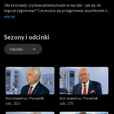
Okres izolacji, czy kwarantanny budzi w nas lęki – jak się do
tego przygotować? Czy można się przygotować psychicznie na
ewentualne zachorowanie? Czy możemy robić sobie jakiś
więcej
trening psychiczny? Jak poradzić sobie jeśli jestem już chory i
boję się tego co będzie dalej? Na pytania odpowiada Beata
Bąbka, psycholog z Poradni Zdrowia Psychicznego Harmonia.
Sezony i odcinki
Odcinki
Odcinki
Koronawirus. Poradnik
Koronawirus. Poradnik
odc. 353
odc. 275