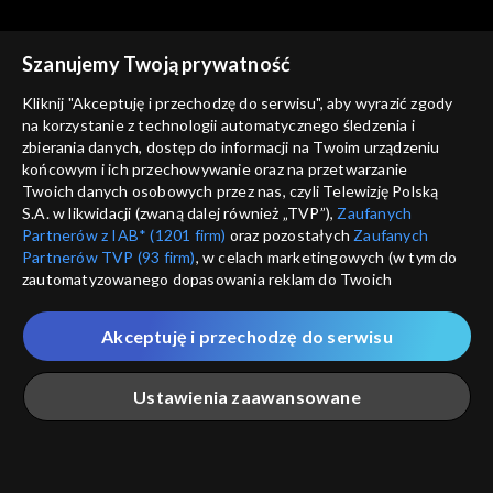
Szanujemy Twoją prywatność
Kliknij "Akceptuję i przechodzę do serwisu", aby wyrazić zgody
na korzystanie z technologii automatycznego śledzenia i
zbierania danych, dostęp do informacji na Twoim urządzeniu
Koronawirus. Poradnik
Koronawirus. Poradnik
końcowym i ich przechowywanie oraz na przetwarzanie
odc. 340
odc. 342
Twoich danych osobowych przez nas, czyli Telewizję Polską
S.A. w likwidacji (zwaną dalej również „TVP”),
Zaufanych
Partnerów z IAB* (1201 firm)
oraz pozostałych
Zaufanych
Partnerów TVP (93 firm)
, w celach marketingowych (w tym do
zautomatyzowanego dopasowania reklam do Twoich
zainteresowań i mierzenia ich skuteczności) i pozostałych,
które wskazujemy poniżej, a także zgody na udostępnianie
Akceptuję i przechodzę do serwisu
przez nas identyfikatora PPID do Google.
Koronawirus. Poradnik
Koronawirus. Poradnik
odc. 332
odc. 339
Twoje dane osobowe zbierane podczas odwiedzania przez
Ustawienia zaawansowane
Ciebie naszych
poszczególnych serwisów
zwanych dalej
„Portalem”, w tym informacje zapisywane za pomocą
technologii takich jak: pliki cookie, sygnalizatory WWW lub
innych podobnych technologii umożliwiających świadczenie
Główna
Szukaj
Moja lista
Na żywo
Więcej
dopasowanych i bezpiecznych usług, personalizację treści