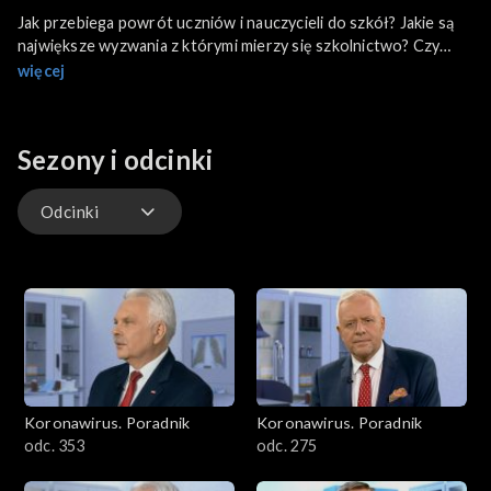
Jak przebiega powrót uczniów i nauczycieli do szkół? Jakie są
największe wyzwania z którymi mierzy się szkolnictwo? Czy
zmieniła się atmosfera panująca w placówkach? System edukacji
więcej
czeka reforma? M.in. te kwestie komentuje Tomasz Ziewiec,
dyrektor Szkoły Podstawowej nr 25 im. Komisji Edukacji
Narodowej w Warszawie.
Sezony i odcinki
Odcinki
Odcinki
Koronawirus. Poradnik
Koronawirus. Poradnik
odc. 353
odc. 275