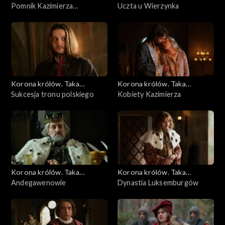
historia...
Pomnik Kazimierza
historia...
Uczta u Wierzynka
Wielkiego
Korona królów. Taka
Korona królów. Taka
historia...
Sukcesja tronu polskiego
historia...
Kobiety Kazimierza
Korona królów. Taka
Korona królów. Taka
historia...
Andegawenowie
historia...
Dynastia Luksemburgów