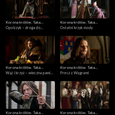
Korona królów. Taka
Korona królów. Taka
historia...
Opolczyk – droga do
historia...
Ostatni krzyk mody
namiestnika
Korona królów. Taka
Korona królów. Taka
historia...
Wąż i krzyż – wieczna pamięć
historia...
Precz z Węgrami
księcia Olgierda
Korona królów. Taka
Korona królów. Taka