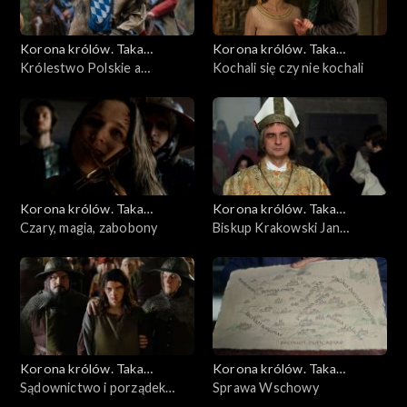
Korona królów. Taka
Korona królów. Taka
historia...
Królestwo Polskie a
historia...
Kochali się czy nie kochali
Wittelsbachowie
Korona królów. Taka
Korona królów. Taka
historia...
Czary, magia, zabobony
historia...
Biskup Krakowski Jan
Grotowic
Korona królów. Taka
Korona królów. Taka
historia...
Sądownictwo i porządek
historia...
Sprawa Wschowy
publiczny w XIV-wiecznej