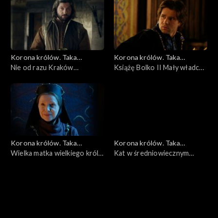
Korona królów. Taka
Korona królów. Taka
historia...
Nie od razu Kraków
historia...
Książę Bolko II Mały władca
zbudowano...
Świdnicy
Korona królów. Taka
Korona królów. Taka
historia...
Wielka matka wielkiego króla.
historia...
Kat w średniowiecznym
Jadwiga Kaliska
Krakowie