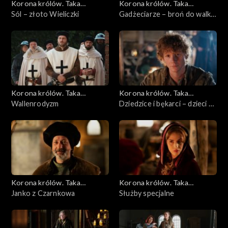
Korona królów. Taka
Korona królów. Taka
historia...
Sól – złoto Wieliczki
historia...
Gadżeciarze – broń do walki,
łowów i ozdoby
Korona królów. Taka
Korona królów. Taka
historia...
Wallenrodyzm
historia...
Dziedzice i bękarci – dzieci w
średniowieczu
Korona królów. Taka
Korona królów. Taka
historia...
Janko z Czarnkowa
historia...
Służby specjalne