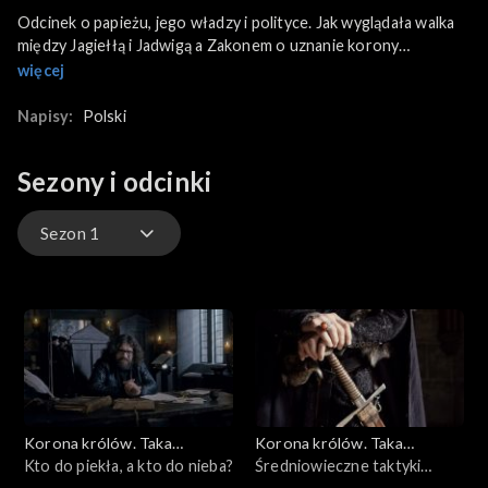
Odcinek o papieżu, jego władzy i polityce. Jak wyglądała walka
między Jagiełłą i Jadwigą a Zakonem o uznanie korony
Władysława? Papież jako jedyne słońce świecące nad
więcej
wszystkim, ale też polityk nie zawsze bywał sprawiedliwy. Jak
wyglądały czasy papieży i antypapieży?
Napisy:
Polski
Sezony i odcinki
Sezon 1
Sezon 2. Jagiellonowie
Sezon 1
Korona królów. Taka
Korona królów. Taka
historia...
Kto do piekła, a kto do nieba?
historia...
Średniowieczne taktyki