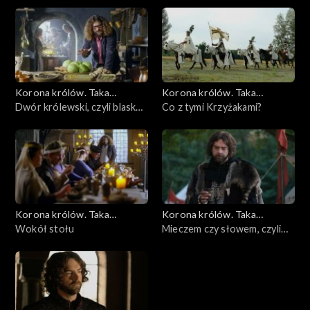
Polsce
Korona królów. Taka
Korona królów. Taka
historia...
Dwór królewski, czyli blask
historia...
Co z tymi Krzyżakami?
majestatu
Korona królów. Taka
Korona królów. Taka
historia...
Wokół stołu
historia...
Mieczem czy słowem, czyli
wojny Kazimierza Wielkiego