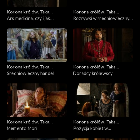
Korona królów. Taka
Korona królów. Taka
historia...
Ars medicina, czyli jak
historia...
Rozrywki w średniowiecznym
leczono w średniowieczu
mieście
Korona królów. Taka
Korona królów. Taka
historia...
Średniowieczny handel
historia...
Doradcy królewscy
Korona królów. Taka
Korona królów. Taka
historia...
Memento Mori
historia...
Pozycja kobiet w
średniowieczu