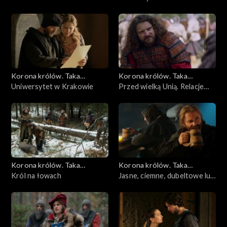
matka, królowa
Korona królów. Taka
Korona królów. Taka
historia...
Uniwersytet w Krakowie
historia...
Przed wielką Unią. Relacje
polsko-litewskie w XIV wieku
Korona królów. Taka
Korona królów. Taka
historia...
Król na łowach
historia...
Jasne, ciemne, dubeltowe lub
marcowe