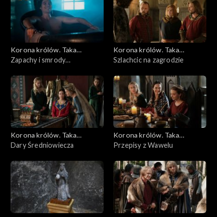
Korona królów. Taka
Korona królów. Taka
historia...
Zapachy i smrody
historia...
Szlachcic na zagrodzie
średniowiecza
Korona królów. Taka
Korona królów. Taka
historia...
Dary Średniowiecza
historia...
Przepisy z Wawelu