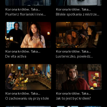
Korona królów. Taka
Korona królów. Taka
historia...
Psałterz floriański i inne
historia...
Bliskie spotkania z mistrzem
zabytki związane z królową
małodobrym
Jadwigą
Korona królów. Taka
Korona królów. Taka
historia...
De vita activa
historia...
Lustereczko, powiedz
przecie...
Korona królów. Taka
Korona królów. Taka
historia...
O zachowaniu się przy stole
historia...
Jak to jest być królem?