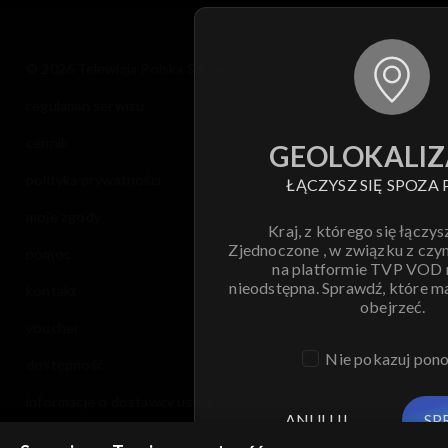
© 2026 Telewizja Polska S.A. w likwidacji
regulamin serwisu
cennik
GEOLOKALIZ
polityka prywatności
ŁĄCZYSZ SIĘ SPOZA 
moje zgody
Kraj, z którego się łączys
Zjednoczone , w związku z czy
pomoc
na platformie TVP VOD
nieodstępna. Sprawdź, które m
kontakt
obejrzeć.
voucher
Nie pokazuj pon
dostępność
informacje o dostawcy usług
ANULUJ
SP