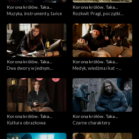
Korona królów. Taka
Korona królów. Taka
historia...
Muzyka, instrumenty, tańce
historia...
Rozkwit Pragi, początki
Wiednia
Korona królów. Taka
Korona królów. Taka
historia...
Dwa dwory w jednym
historia...
Medyk, wiedźma i kat –
kierunku
średniowieczna służba
zdrowia
Korona królów. Taka
Korona królów. Taka
historia...
Kultura obrazkowa
historia...
Czarne charaktery