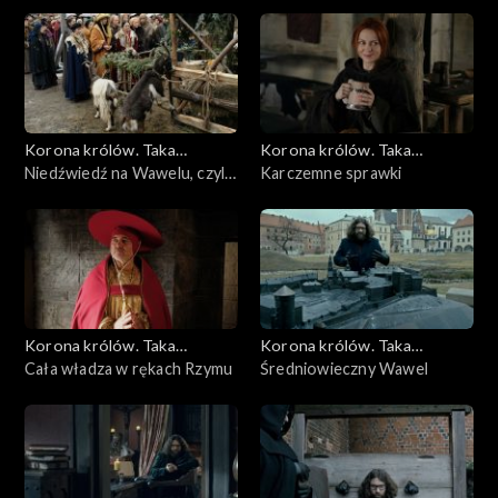
wojenne
Korona królów. Taka
Korona królów. Taka
historia...
Niedźwiedź na Wawelu, czyli
historia...
Karczemne sprawki
zwierzęta w średniowieczu
Korona królów. Taka
Korona królów. Taka
historia...
Cała władza w rękach Rzymu
historia...
Średniowieczny Wawel