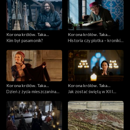
Korona królów. Taka
Korona królów. Taka
historia...
Kim był pasamonik?
historia...
Historia czy plotka – kroniki
średniowiecza
Korona królów. Taka
Korona królów. Taka
historia...
Dzień z życia mieszczanina
historia...
Jak zostać świętą w XIII
krakowskiego
wieku?