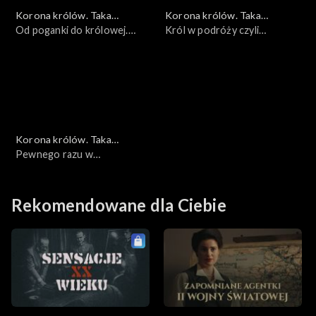
Korona królów. Taka
Korona królów. Taka
historia...
Od poganki do królowej.
historia...
Król w podróży czyli
Aldona Anna Giedyminówna
logistyka wypraw
królewskich
Korona królów. Taka
historia...
Pewnego razu w
średniowiecznej Polsce
Rekomendowane dla Ciebie