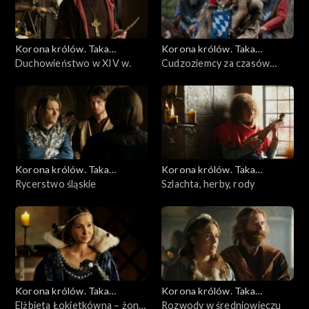
Korona królów. Taka
Korona królów. Taka
historia...
Duchowieństwo w XIV w.
historia...
Cudzoziemcy za czasów
Kazimierza Wielkiego
Korona królów. Taka
Korona królów. Taka
historia...
Rycerstwo śląskie
historia...
Szlachta, herby, rody
Korona królów. Taka
Korona królów. Taka
historia...
Elżbieta Łokietkówna – żona,
historia...
Rozwody w średniowieczu