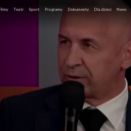
es i Festiwal Psychologiczny Re_Mind
Filmy
Teatr
Sport
Programy
Dokumenty
Dla dzieci
News