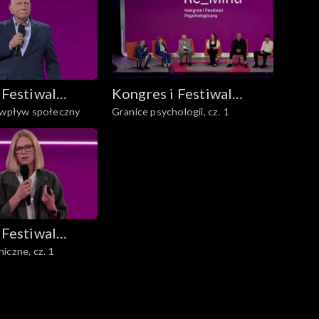
 Festiwal
Kongres i Festiwal
a wpływ społeczny
Granice psychologii, cz. 1
giczny
Psychologiczny
Re_Mind
 Festiwal
iczne, cz. 1
giczny