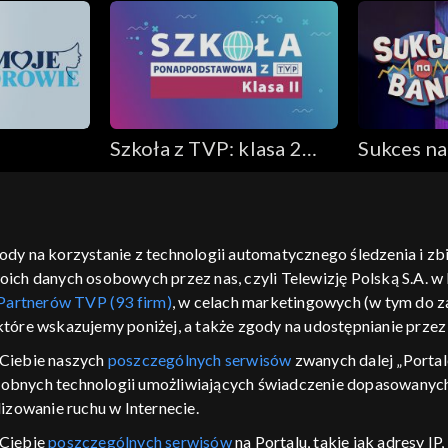
Szkoła z TVP: klasa 2
Sukces na
ponadpodstawowa
gody na korzystanie z technologii automatycznego śledzenia i z
h danych osobowych przez nas, czyli Telewizję Polską S.A. w l
moje zgody
pomoc
kontakt
voucher
dostępno
Partnerów TVP (93 firm)
, w celach marketingowych (w tym do
CJA
 które wskazujemy poniżej, a także zgody na udostępnianie prze
LSKI
Ciebie naszych
poszczególnych serwisów
zwanych dalej „Portal
dobnych technologii umożliwiających świadczenie dopasowanych i
y Zjednoczone ,
 platformie TVP
izowanie ruchu w Internecie.
awdź, które
 Ciebie
poszczególnych serwisów
na Portalu, takie jak adresy I
zeć.