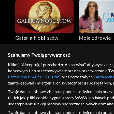
Galeria Noblistów
Moje zdrowie
Szanujemy Twoją prywatność
© 2026 Telewizja Polska S.A. w likwidacji
Kliknij "Akceptuję i przechodzę do serwisu", aby wyrazić z
końcowym i ich przechowywanie oraz na przetwarzanie Twoic
regulamin serwisu
cennik
polityka prywatności
Partnerów z IAB* (1201 firm)
oraz pozostałych
Zaufanych 
GEOLOKALIZA
zainteresowań i mierzenia ich skuteczności) i pozostałych,
ŁĄCZYSZ SIĘ SPOZA PO
Twoje dane osobowe zbierane podczas odwiedzania przez 
takich jak: pliki cookie, sygnalizatory WWW lub innych po
Kraj, z którego się łączysz, to Stan
w związku z czym część tytułów na
udostępnianie funkcji mediów społecznościowych oraz anal
VOD może być nieodstępna. Spr
Twoje dane osobowe zbierane podczas odwiedzania przez
materiały możesz obejr