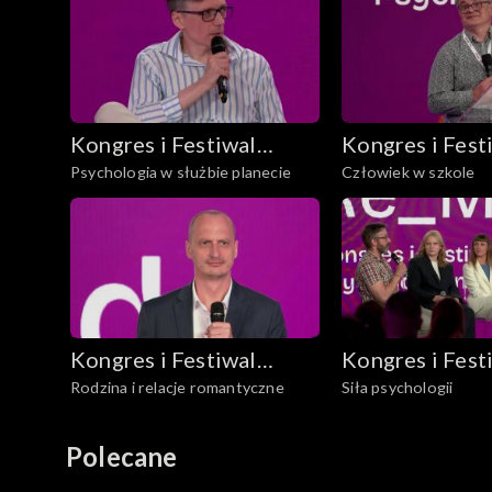
Kongres i Festiwal
Kongres i Fest
Psychologia w służbie planecie
Człowiek w szkole
Psychologiczny
Psychologiczn
Re_Mind
Re_Mind
Kongres i Festiwal
Kongres i Fest
Rodzina i relacje romantyczne
Siła psychologii
Psychologiczny
Psychologiczn
Re_Mind
Re_Mind
Polecane