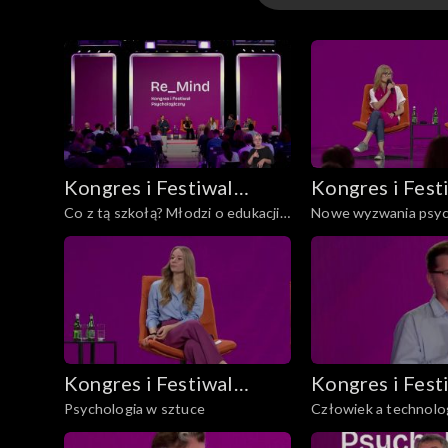
- red. Roman Imielski – Zastępca redaktora nac
Panele
Kongres i Festiwal
Kongres i Fest
Co z tą szkołą? Młodzi o edukacji,
Nowe wyzwania psycho
Psychologiczny
Psychologiczn
dobrostanie i zmianie
Re_Mind
Re_Mind
Kongres i Festiwal
Kongres i Fest
Psychologia w sztuce
Człowiek a technolo
Psychologiczny
Psychologiczn
Re_Mind
Re_Mind