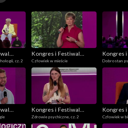
zelnego „Gazety Wyborczej”
iwal
Kongres i Festiwal
Kongres i
logii, cz. 2
Człowiek w mieście
Dobrostan ps
y
Psychologiczny
Psycholo
pracy
Re_Mind
Re_Mind
iwal
Kongres i Festiwal
Kongres i
gie
Zdrowie psychiczne, cz. 2
Człowiek w b
y
Psychologiczny
Psycholo
Re_Mind
Re_Mind