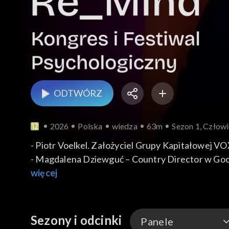
ODTWÓRZ
2026
Polska
wiedza
63m
Sezon 1, Człowi
- Piotr Voelkel. Założyciel Grupy Kapitałowej V
- Magdalena Dziewguć – Country Director w Goo
- Agnieszka Majewska – Rzeczniczka Małych i Śr
więcej
- Tomasz Karwatka – Przedsiębiorca i inwestor,
- Justyna Wasińska – Członkini Zarządu Polski
- Kazimierz Karolczak – Członek Zarządu PZU SA
Sezony i odcinki
Panele
- Remigiusz Paszkiewicz – Prezes KGHM Polska M