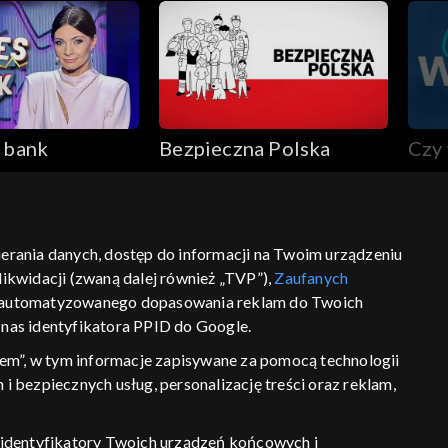
 bank
Bezpieczna Polska
Czy 
bierania danych, dostęp do informacji na Twoim urządzeniu
ikwidacji (zwaną dalej również „TVP”),
Zaufanych
ść
informacje o dostawcy usług
 zautomatyzowanego dopasowania reklam do Twoich
z nas identyfikatora PPID do Google.
em”, w tym informacje zapisywane za pomocą technologii
 bezpiecznych usług, personalizację treści oraz reklam,
P, identyfikatory Twoich urządzeń końcowych i