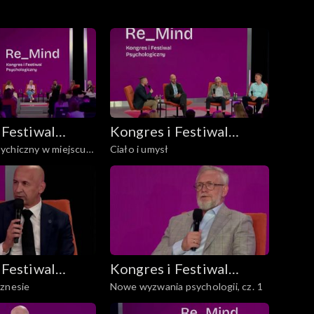
 Festiwal
Kongres i Festiwal
ychiczny w miejscu
Ciało i umysł
giczny
Psychologiczny
Re_Mind
 Festiwal
Kongres i Festiwal
iznesie
Nowe wyzwania psychologii, cz. 1
giczny
Psychologiczny
Re_Mind