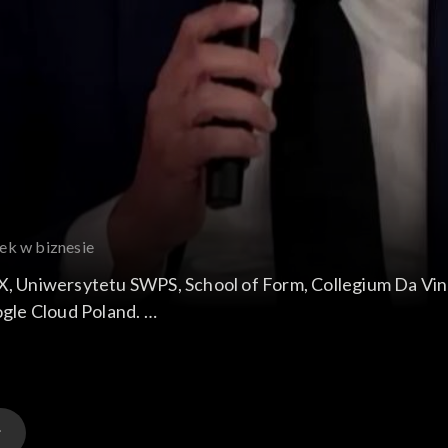
ek w biznesie
OX, Uniwersytetu SWPS, School of Form, Collegium Da Vinc
gle Cloud Poland.
ednich Przedsiębiorców.
 fundator organizacji NGO Tech To The Rescue, MD Fellow
ej Wytwórni Papierów Wartościowych
/Dyrektor Grupy PZU Życie S.A.
iedź S.A.