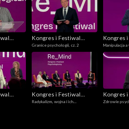
iwal
Kongres i Festiwal
Kongres i
Granice psychologii, cz. 2
Manipulacja 
y
Psychologiczny
Psycholo
Re_Mind
Re_Mind
iwal
Kongres i Festiwal
Kongres i
Radykalizm, wojna i ich
Zdrowie psych
y
Psychologiczny
Psycholo
psychologiczne następstwa
Re_Mind
Re_Mind