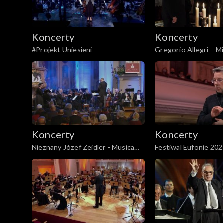
Koncerty
Koncerty
#Projekt Uniesieni
Gregorio Allegri – M
Deus
Koncerty
Koncerty
Nieznany Józef Zeidler - Musica
Festiwal Eufonie 2021
Sacromontana 2019