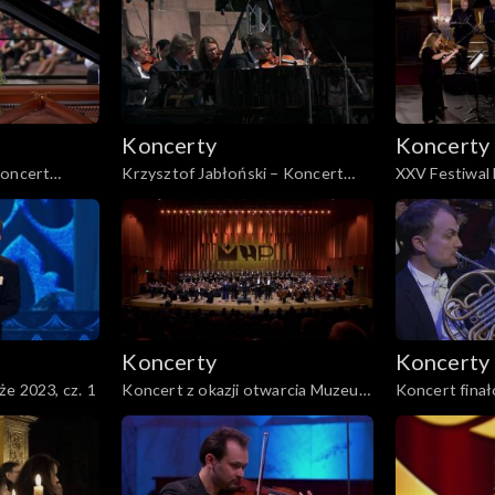
ogni sztuczn
Collegium 170
Koncerty
Koncerty
Koncert
Krzysztof Jabłoński – Koncert
XXV Festiwal 
enkach
Chopinowski w Łazienkach
2024 – konce
zawie
Królewskich w Warszawie
Bachowskiej i
Toporowskie
Koncerty
Koncerty
e 2023, cz. 1
Koncert z okazji otwarcia Muzeum
Koncert finał
Historii Polski
trasy koncer
Orkiestry Dęt