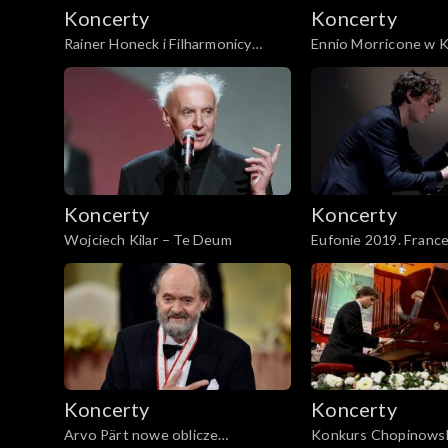
Koncerty
Koncerty
Rainer Honeck i Filharmonicy
Ennio Morricone w K
Śląscy − V Koncert skrzypcowy A-
koncert muzyki film
dur KV 219 W. A. Mozarta
Koncerty
Koncerty
Wojciech Kilar – Te Deum
Eufonie 2019. Franc
– Conversations wit
Kilar
Koncerty
Koncerty
Arvo Pärt nowe oblicze
Konkurs Chopinowsk