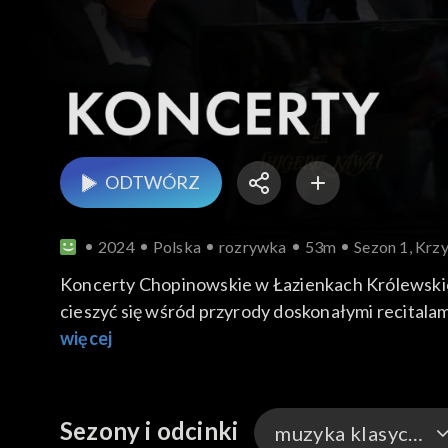
ODTWÓRZ
2024
Polska
rozrywka
53m
Sezon 1, Krz
Koncerty Chopinowskie w Łazienkach Królewskic
cieszyć się wśród przyrody doskonałymi recitala
Chopinowskich w warszawskich Łazienkach wystąp
więcej
pianista wykonał dwie kompozycje Chopina: Andan
Sezony i odcinki
muzyka klasyczna