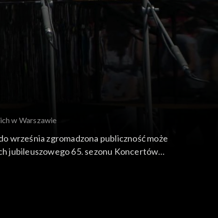
kich w Warszawie
 do września zgromadzona publiczność może
mach jubileuszowego 65. sezonu Koncertów
fonia Varsovia pod batutą Marty Kluczyńskiej
 fortepianowy e-moll op. 11.