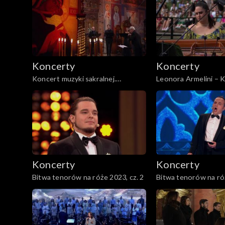
Jamroz
muzyka klasyczna
Koncerty
Koncerty
Koncert muzyki sakralnej.
Leonora Armelini – 
Twórczość Mikołaja Dyleckiego
Chopinowski w Łazi
Królewskich w Wars
Koncerty
Koncerty
Bitwa tenorów na róże 2023, cz. 2
Bitwa tenorów na róż