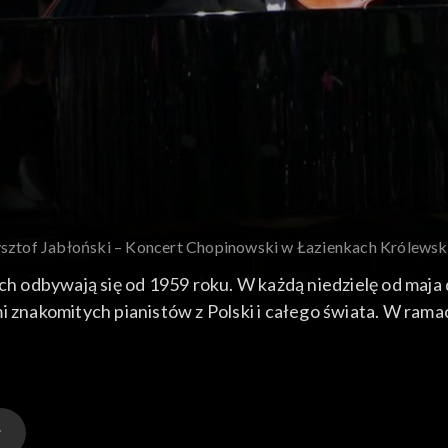
ysztof Jabłoński – Koncert Chopinowski w Łazienkach Królews
h odbywają się od 1959 roku. W każdą niedzielę od maja
mi znakomitych pianistów z Polski i całego świata. W ra
ił Krzysztof Jabłoński. Z towarzyszeniem orkiestry Sin
te spianato i Wielki Polonez Es-dur op. 22 oraz Koncert