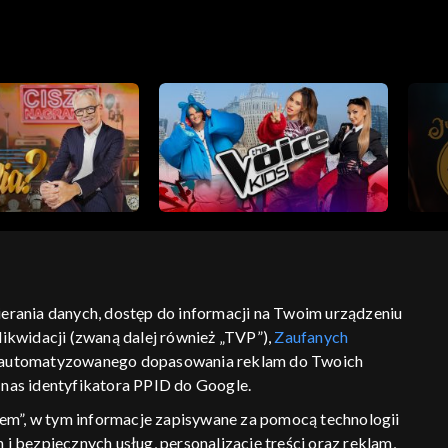
Mykietyn
bierania danych, dostęp do informacji na Twoim urządzeniu
ikwidacji (zwaną dalej również „TVP”),
Zaufanych
ść
informacje o dostawcy usług
 zautomatyzowanego dopasowania reklam do Twoich
z nas identyfikatora PPID do Google.
em”, w tym informacje zapisywane za pomocą technologii
 bezpiecznych usług, personalizację treści oraz reklam,