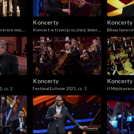
Koncerty
Koncerty
iserere mei,
Koncert w trzecią rocznicę śmierci
Bitwa tenorów
Krzysztofa Pendereckiego
Koncerty
Koncerty
, cz. 2
Festiwal Eufonie 2021, cz. 1
II Międzynar
Muzyki Polskie
Rzeszów 2021
laureatów