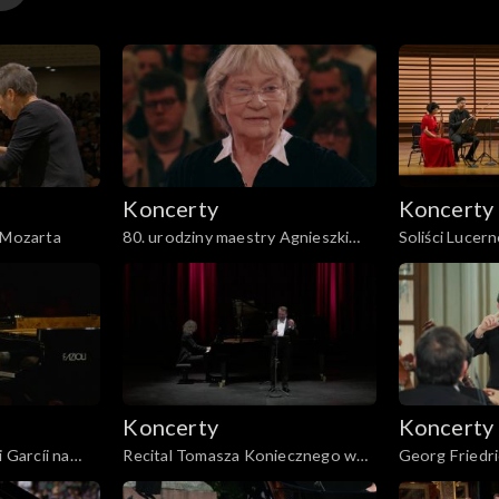
Koncerty
Koncerty
a Mozarta
80. urodziny maestry Agnieszki
Soliści Lucer
Duczmal
– Dvořák i D
Koncerty
Koncerty
i Garcíi na
Recital Tomasza Koniecznego w
Georg Friedr
rystyny
Operze Wiedeńskiej
na wodzie H