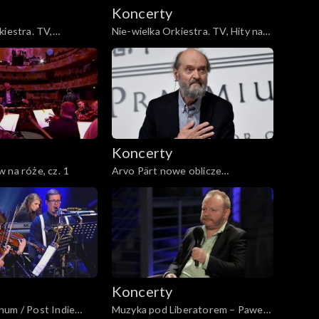
Koncerty
kiestra. TV,
Nie-wielka Orkiestra. TV, Hity nad
t baśni
hitami
Koncerty
 na róże, cz. 1
Arvo Pärt nowe oblicze
współczesnej duchowości, cz. 2
Koncerty
num / Post Indie
Muzyka pod Liberatorem – Paweł