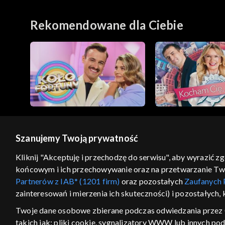
współczesnej duchowości, cz. 1
instrumentach histo
Koncert laureatów
Rekomendowane dla Ciebie
Szanujemy Twoją prywatność
© 2026 Telewizja Polska S.A. w likwidacji
Kliknij "Akceptuję i przechodzę do serwisu", aby wyrazić z
końcowym i ich przechowywanie oraz na przetwarzanie Twoic
regulamin serwisu
cennik
polityka prywatności
Partnerów z IAB* (1201 firm)
oraz pozostałych
Zaufanych 
GEOLOKALIZA
zainteresowań i mierzenia ich skuteczności) i pozostałych,
ŁĄCZYSZ SIĘ SPOZA PO
Twoje dane osobowe zbierane podczas odwiedzania przez 
takich jak: pliki cookie, sygnalizatory WWW lub innych po
Kraj, z którego się łączysz, to Stan