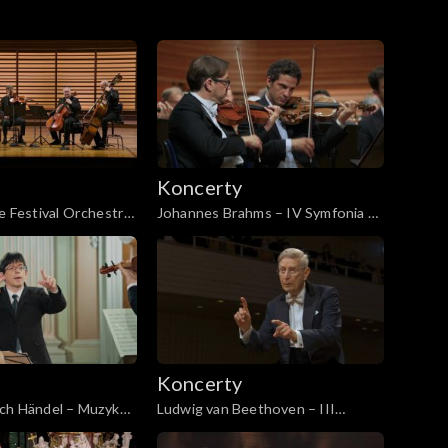
Koncerty
ne Festival Orchestra
Johannes Brahms – IV Symfonia e-
ebussy
moll op. 98
Koncerty
ich Händel – Muzyka
Ludwig van Beethoven – III
WV 348–350, Muzyka
Symfonia Es-dur op. 55 „Eroica”