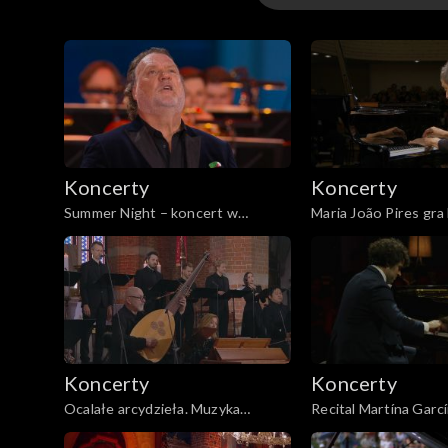
eklektyzm
muzyka filmowa
charytatywne
Koncerty
Koncerty
okolicznościowe
Summer Night – koncert w
Maria João Pires gr
Schönbrunn 2026
festiwalowe
wspominkowe
rozrywkowe
Koncerty
Koncerty
brzmienie rocka
Ocalałe arcydzieła. Muzyka
Recital Martína Garcí
Marcina Mielczewskiego
XXXI Festiwalu im. K
jazz i world music