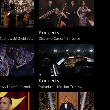
ych HWV 351 |
4, Václav Luks
Koncerty
Bachowski. Świdnica
Giacomo Carissimi – Jefte
rt Akademii
 Marka
go
Koncerty
owy I symfonicznej
Polonium – Motion Trio z
towej Narodowej
gościnnym udziałem Leszka
ej
Możdżera