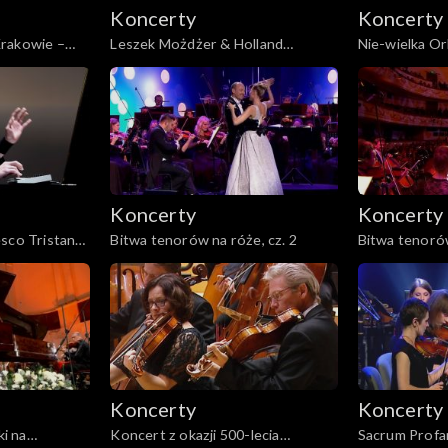
Koncerty
Koncerty
rakowie –
Leszek Możdżer & Holland
Nie-wielka Or
owej
Baroque
Muzyczny świa
Koncerty
Koncerty
esco Tristano
Bitwa tenorów na róże, cz. 2
Bitwa tenorów
h Wojciech
Koncerty
Koncerty
i na
Koncert z okazji 500-lecia
Sacrum Profa