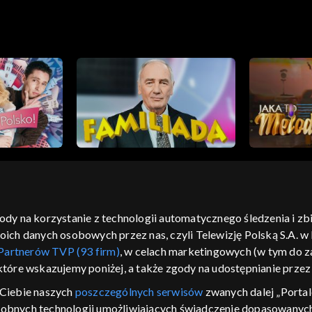
rycznych –
Reformacji
Classical
gody na korzystanie z technologii automatycznego śledzenia i z
h danych osobowych przez nas, czyli Telewizję Polską S.A. w l
moje zgody
pomoc
kontakt
voucher
dostępno
Partnerów TVP (93 firm)
, w celach marketingowych (w tym do
CJA
 które wskazujemy poniżej, a także zgody na udostępnianie prze
LSKI
Ciebie naszych
poszczególnych serwisów
zwanych dalej „Portal
dobnych technologii umożliwiających świadczenie dopasowanych i
y Zjednoczone ,