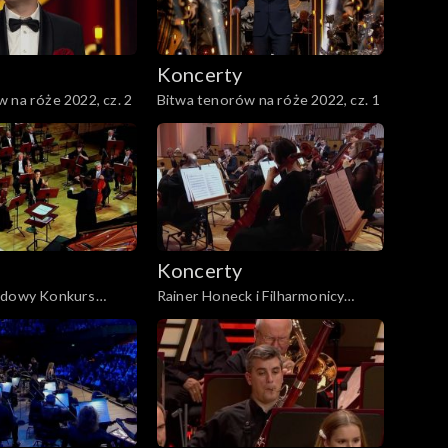
Koncerty
 na róże 2022, cz. 2
Bitwa tenorów na róże 2022, cz. 1
Koncerty
odowy Konkurs
Rainer Honeck i Filharmonicy
j im. St. Moniuszki
Śląscy − Symfonia C-dur
 – koncert
„Jowiszowa” KV 551 W. A.
Mozarta