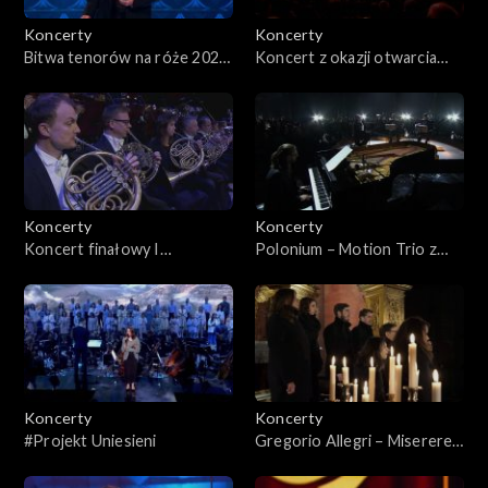
Koncerty
Koncerty
Bitwa tenorów na róże 2023,
Koncert z okazji otwarcia
cz. 1
Muzeum Historii Polski
Koncerty
Koncerty
Koncert finałowy I
Polonium – Motion Trio z
symfonicznej trasy
gościnnym udziałem Leszka
koncertowej Narodowej
Możdżera
Orkiestry Dętej
Koncerty
Koncerty
#Projekt Uniesieni
Gregorio Allegri – Miserere
mei, Deus