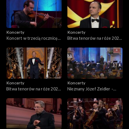
Koncerty
Koncerty
Koncert w trzecią rocznicę
Bitwa tenorów na róże 2022,
śmierci Krzysztofa
cz. 2
Pendereckiego
Koncerty
Koncerty
Bitwa tenorów na róże 2022,
Nieznany Józef Zeidler -
cz. 1
Musica Sacromontana 2019