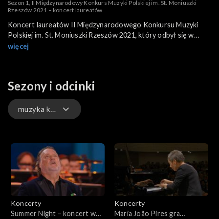
Sezon 1, II Międzynarodowy Konkurs Muzyki Polskiej im. St. Moniuszki
Rzeszów 2021 – koncert laureatów
Koncert laureatów II Międzynarodowego Konkursu Muzyki
Polskiej im. St. Moniuszki Rzeszów 2021, który odbył się w
Filharmonii Podkarpackiej.
więcej
Sezony i odcinki
muzyka klasyczna
eklektyzm
muzyka filmowa
charytatywne
Koncerty
Koncerty
okolicznościowe
Summer Night – koncert w
Maria João Pires gra