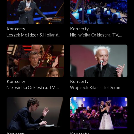
W. A. Mozarta
Koncerty
Koncerty
Leszek Możdżer & Holland
Nie-wielka Orkiestra. TV,
Baroque
Muzyczny świat baśni
Koncerty
Koncerty
Nie-wielka Orkiestra. TV,
Wojciech Kilar – Te Deum
Hity nad hitami
Koncerty
Koncerty