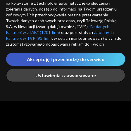
informacje o dostawcy usług
na korzystanie z technologii automatycznego śledzenia i
ANULUJ
SP
zbierania danych, dostęp do informacji na Twoim urządzeniu
końcowym i ich przechowywanie oraz na przetwarzanie
Twoich danych osobowych przez nas, czyli Telewizję Polską
S.A. w likwidacji (zwaną dalej również „TVP”),
Zaufanych
Partnerów z IAB* (1201 firm)
oraz pozostałych
Zaufanych
Partnerów TVP (93 firm)
, w celach marketingowych (w tym do
zautomatyzowanego dopasowania reklam do Twoich
zainteresowań i mierzenia ich skuteczności) i pozostałych,
które wskazujemy poniżej, a także zgody na udostępnianie
Akceptuję i przechodzę do serwisu
przez nas identyfikatora PPID do Google.
Twoje dane osobowe zbierane podczas odwiedzania przez
Ustawienia zaawansowane
Ciebie naszych
poszczególnych serwisów
zwanych dalej
„Portalem”, w tym informacje zapisywane za pomocą
technologii takich jak: pliki cookie, sygnalizatory WWW lub
innych podobnych technologii umożliwiających świadczenie
Główna
Szukaj
Moja lista
Na żywo
Więcej
dopasowanych i bezpiecznych usług, personalizację treści
oraz reklam, udostępnianie funkcji mediów społecznościowych
oraz analizowanie ruchu w Internecie.
Twoje dane osobowe zbierane podczas odwiedzania przez
Ciebie
poszczególnych serwisów
na Portalu, takie jak adresy