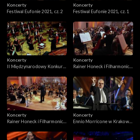
Koncerty
Koncerty
Festiwal Eufonie 2021, cz. 2
Festiwal Eufonie 2021, cz. 1
Koncerty
Koncerty
II Międzynarodowy Konkurs
Rainer Honeck i Filharmonicy
Muzyki Polskiej im. St.
Śląscy − Symfonia C-dur
Moniuszki Rzeszów 2021 –
„Jowiszowa” KV 551 W. A.
koncert laureatów
Mozarta
Koncerty
Koncerty
Rainer Honeck i Filharmonicy
Ennio Morricone w Krakowie
Śląscy − V Koncert
– koncert muzyki filmowej
skrzypcowy A-dur KV 219