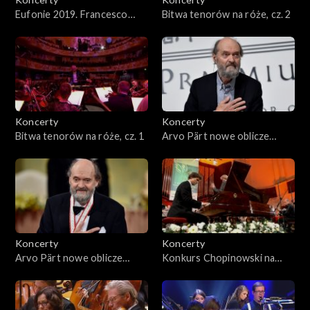
Eufonie 2019. Francesco
Bitwa tenorów na róże, cz. 2
Tristano – Conversations
with Wojciech Kilar
Koncerty
Koncerty
Bitwa tenorów na róże, cz. 1
Arvo Pärt nowe oblicze
współczesnej duchowości,
cz. 2
Koncerty
Koncerty
Arvo Pärt nowe oblicze
Konkurs Chopinowski na
współczesnej duchowości,
instrumentach historycznych
cz. 1
– Koncert laureatów