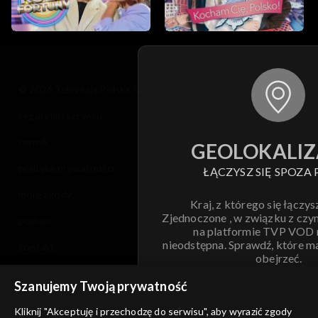
© 2026 Telewizja Polska S.A. w likwidacji
regulamin serwisu
cennik
GEOLOKALIZ
polityka prywatności
ŁĄCZYSZ SIĘ SPOZA 
moje zgody
Kraj, z którego się łączys
Zjednoczone , w związku z czy
pomoc
na platformie TVP VOD
nieodstępna. Sprawdź, które m
kontakt
obejrzeć.
voucher
Szanujemy Twoją prywatność
Nie pokazuj pon
dostępność
Kliknij "Akceptuję i przechodzę do serwisu", aby wyrazić zgody