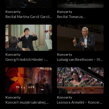
Koncerty
Koncerty
Recital Martína Garcíi Garcíi
Recital Tomasza
na XXXI Festiwalu im.
Koniecznego w Operze
Krystyny Jamroz
Wiedeńskiej
Koncerty
Koncerty
Georg Friedrich Händel –
Ludwig van Beethoven – III
Muzyka na wodzie HWV
Symfonia Es-dur op. 55
348–350, Muzyka ogni
„Eroica”
sztucznych HWV 351 |
Collegium 1704, Václav Luks
Koncerty
Koncerty
Koncert muzyki sakralnej.
Leonora Armelini – Koncert
Twórczość Mikołaja
Chopinowski w Łazienkach