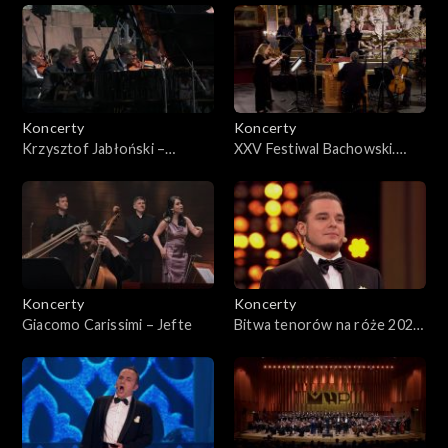
Dyleckiego
Królewskich w Warszawie
Koncerty
Koncerty
Krzysztof Jabłoński –
XXV Festiwal Bachowski.
Koncert Chopinowski w
Świdnica 2024 – koncert
Łazienkach Królewskich w
Akademii Bachowskiej i
Warszawie
Marka Toporowskiego
Koncerty
Koncerty
Giacomo Carissimi – Jefte
Bitwa tenorów na róże 2023,
cz. 2