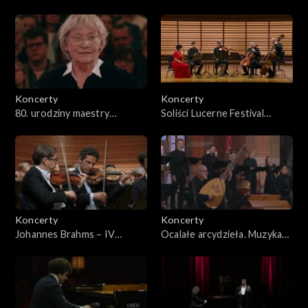
Schönbrunn 2026
Mozarta
festiwalowe
wspominkowe
rozrywkowe
Koncerty
Koncerty
80. urodziny maestry
Soliści Lucerne Festival
brzmienie rocka
Agnieszki Duczmal
Orchestra – Dvořák i
Debussy
jazz i world music
muzyka klasyczna
Koncerty
Koncerty
Johannes Brahms – IV
Ocalałe arcydzieła. Muzyka
Symfonia e-moll op. 98
Marcina Mielczewskiego