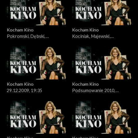
Kocham Kino
Kocham Kino
Pokromski, Dębski,
Kociniak, Majewski,
15.12.2009
22.12.2009,
Kocham Kino
Kocham Kino
29.12.2009, 19:35
Podsumowanie 2010,
05.01.2010