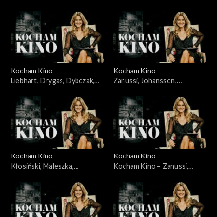
Karolak, Szczepański,
22.06.2008
Kocham Kino
Kocham Kino
Liebhart, Drygas, Dybczak,
Zanussi, Johansson,
Nagłowski, 06.05.2008
Portman, Lewandowski,
10.06.2008
Kocham Kino
Kocham Kino
Kłosiński, Maleszka,
Kocham Kino – Zanussi,
Wieczyński, Woronowicz,
Bławut, 27.01.09
08.01.2008