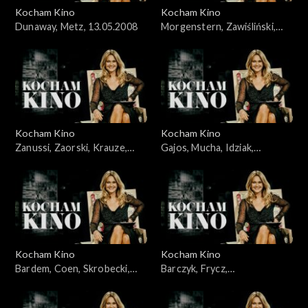
Kocham Kino
Kocham Kino
Dunaway, Metz, 13.05.2008
Morgenstern, Zawiśliński,
18.03.2008
Kocham Kino
Kocham Kino
Zanussi, Zaorski, Krauze,
Gajos, Mucha, Idziak,
Idziak, Bajon, 23.09.2008
25.03.2008
Kocham Kino
Kocham Kino
Bardem, Coen, Skrobecki,
Barczyk, Frycz,
Paluch, 26.02.2008
Kleszczewska, Dylewska,
04.11.2008