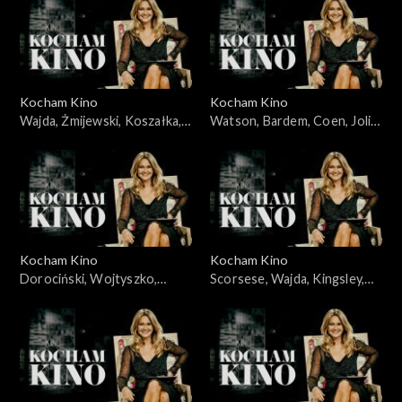
03.06.2008
Kocham Kino
Kocham Kino
Wajda, Żmijewski, Koszałka,
Watson, Bardem, Coen, Jolie,
Piekorz, 29.01.2008
05.02.2008
Kocham Kino
Kocham Kino
Dorociński, Wojtyszko,
Scorsese, Wajda, Kingsley,
Zelenka, Foster, 08.04.2008
Cruz, 12.02.2008