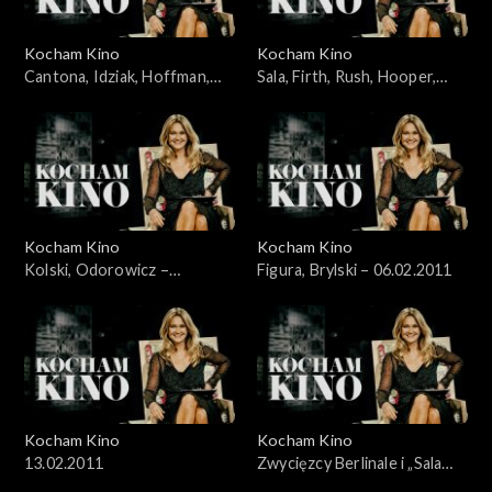
Kocham Kino
Kocham Kino
Cantona, Idziak, Hoffman,
Sala, Firth, Rush, Hooper,
Bernal – 16.01.2011
Aronofsky – 23.01.2011
Kocham Kino
Kocham Kino
Kolski, Odorowicz –
Figura, Brylski – 06.02.2011
30.01.2011
Kocham Kino
Kocham Kino
13.02.2011
Zwycięzcy Berlinale i „Sala
samobójców” Komasy