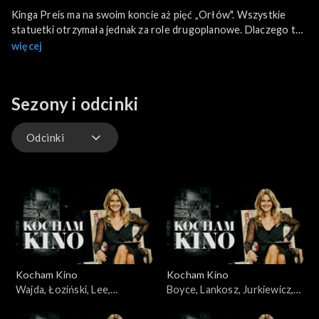
Kinga Preis ma na swoim koncie aż pięć „Orłów". Wszystkie
statuetki otrzymała jednak za role drugoplanowe. Dlaczego tak
zdolna aktorka nie doczekała się jak dotąd roli, na którą
więcej
zasługuje?
Sezony i odcinki
Odcinki
Odcinki
Kocham Kino
Kocham Kino
Wajda, Łoziński, Lee,
Boyce, Lankosz, Jurkiewicz,
22.01.2008
Łoziński, Heitzman,