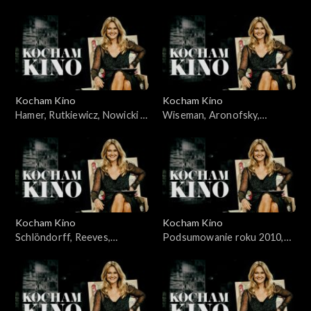
Jakubik, Topa – 14.11.2010
Żydowicz, Falk, Grabowska –
21.11.2010
Kocham Kino
Kocham Kino
Hamer, Rutkiewicz, Nowicki –
Wiseman, Aronofsky,
28.11.2010
Majewski – 05.12.2010
Kocham Kino
Kocham Kino
Schlöndorff, Reeves,
Podsumowanie roku 2010,
Merczyński - 12.12.2010
Śmiałkowski, Frears –
10.01.2011