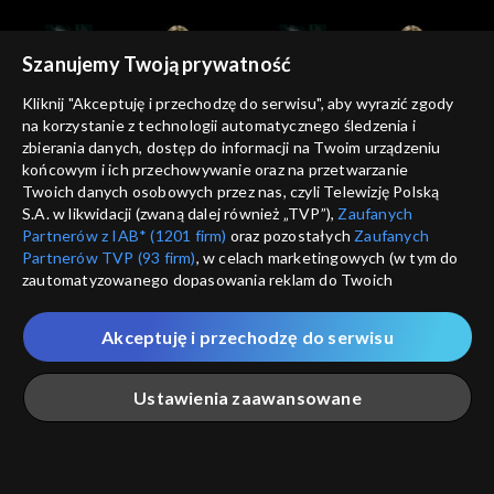
Szanujemy Twoją prywatność
Kliknij "Akceptuję i przechodzę do serwisu", aby wyrazić zgody
na korzystanie z technologii automatycznego śledzenia i
zbierania danych, dostęp do informacji na Twoim urządzeniu
Kocham Kino
Kocham Kino
końcowym i ich przechowywanie oraz na przetwarzanie
21.10.2012
28.10.2012
Twoich danych osobowych przez nas, czyli Telewizję Polską
S.A. w likwidacji (zwaną dalej również „TVP”),
Zaufanych
Partnerów z IAB* (1201 firm)
oraz pozostałych
Zaufanych
Partnerów TVP (93 firm)
, w celach marketingowych (w tym do
zautomatyzowanego dopasowania reklam do Twoich
zainteresowań i mierzenia ich skuteczności) i pozostałych,
które wskazujemy poniżej, a także zgody na udostępnianie
Akceptuję i przechodzę do serwisu
przez nas identyfikatora PPID do Google.
Kocham Kino
Kocham Kino
04.11.2012
18.11.2012
Twoje dane osobowe zbierane podczas odwiedzania przez
Ustawienia zaawansowane
Ciebie naszych
poszczególnych serwisów
zwanych dalej
„Portalem”, w tym informacje zapisywane za pomocą
technologii takich jak: pliki cookie, sygnalizatory WWW lub
innych podobnych technologii umożliwiających świadczenie
Główna
Szukaj
Moja lista
Na żywo
Więcej
dopasowanych i bezpiecznych usług, personalizację treści