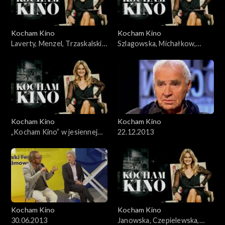
Kocham Kino
Kocham Kino
Laverty, Menzel, Trzaskalski,
Szlagowska, Michałkow,
04.03.2008
Krzystek, Mohn, 18.11.2008
Kocham Kino
Kocham Kino
„Kocham Kino” w jesiennej
22.12.2013
ramówce TVP2
Kocham Kino
Kocham Kino
30.06.2013
Janowska, Czepielewska,