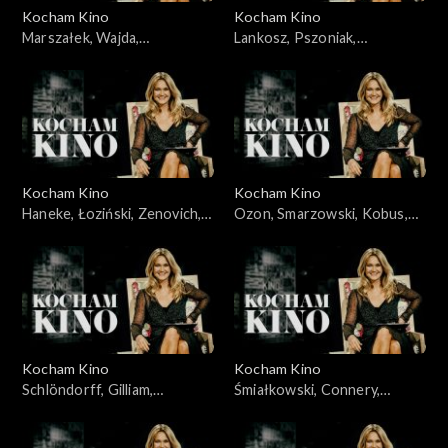
Kocham Kino
Kocham Kino
Marszałek, Wajda,
Lankosz, Pszoniak,
30.10.2009
10.11.2009
Kocham Kino
Kocham Kino
Haneke, Łoziński, Zenovich,
Ozon, Smarzowski, Kobus,
17.11.2009
24.11.2009
Kocham Kino
Kocham Kino
Schlöndorff, Gilliam,
Śmiałkowski, Connery,
01.12.2009
Plucińska, 08.12.2009