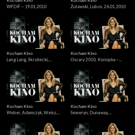
Kocham Kino
Kocham Kino
WFDiF – 19.01.2010
Żuławski, Lubos, 26.01.2010
Kocham Kino
Kocham Kino
Lang Lang, Skrobecki,
Oscary 2010, Konopka –
Welchman, 09.02.2010
07.03.2010
Kocham Kino
Kocham Kino
Weber, Adamczyk, Weisz,
Seweryn, Dunaway,
Kidawa-Błoński, 14.03.2010
21.03.2010