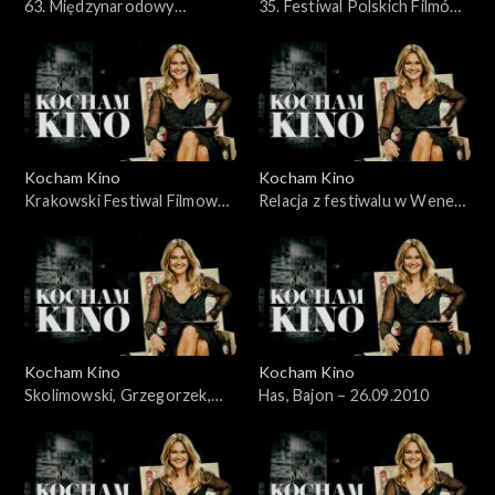
63. Międzynarodowy
35. Festiwal Polskich Filmów
Festiwal Filmowy Cannes
Fabularnych, 30.05.2010
2010 - 23.05.2010
Kocham Kino
Kocham Kino
Krakowski Festiwal Filmowy
Relacja z festiwalu w Wenecji
– 06.06.2010
– 12.09.2010
Kocham Kino
Kocham Kino
Skolimowski, Grzegorzek,
Has, Bajon – 26.09.2010
Kolak, Kijowski, 19.09.2010