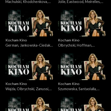
Machulski, Khodchenkova,
Jolie, Eastwood, Meirelles,
Leigh, Hawkins, 25.11.2008
Bernal, Allen, Alonso, Salles,
20.05.2008
Kocham Kino
Kocham Kino
German, Jankowska-Cieślak,
Olbrychski, Hoffman,
Stroiński, Rosa, Ferzetti,
Dammas, 15.04.2008
Bigelow, 09.09.2008
Kocham Kino
Kocham Kino
Wajda, Olbrychski, Zanussi,
Szumowska, Santaolalla,
Palkowski, 15.01.08
28.10.2008