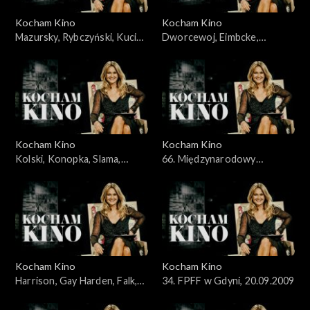
Kocham Kino
Kocham Kino
Mazursky, Rybczyński, Kucia,
Dworcewoj, Eimbcke,
31.05.2009
07.06.2009
Kocham Kino
Kocham Kino
Kolski, Konopka, Slama,
66. Międzynarodowy
Kobus, 14.06.2009
Festiwal Filmowy w Wenecji,
13.09.2009
Kocham Kino
Kocham Kino
Harrison, Gay Harden, Falk,
34. FPFF w Gdyni, 20.09.2009
27.09.2009