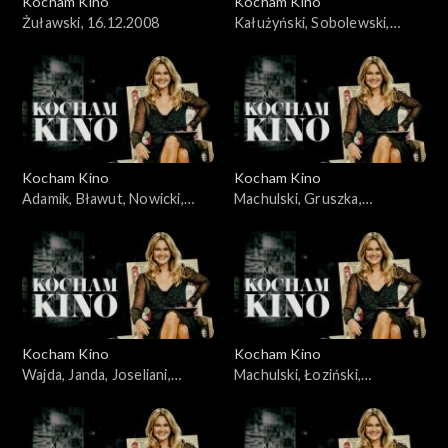
Kocham Kino
Kocham Kino
Żuławski, 16.12.2008
Kałużyński, Sobolewski,
Rakowiecki, 21.10.2008
Kocham Kino
Kocham Kino
Adamik, Bławut, Nowicki,
Machulski, Gruszka,
Szumowska, Jankowska-
Wyrypajew, 02.02.2010
Cieślak, 16.09.2008
Kocham Kino
Kocham Kino
Wajda, Janda, Joseliani,
Machulski, Łoziński,
Streep, 30.09.2008
23.12.2008