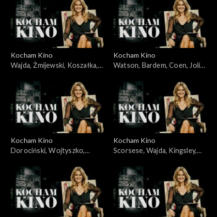
03.06.2008
Kocham Kino
Kocham Kino
Wajda, Żmijewski, Koszałka,
Watson, Bardem, Coen, Jolie,
Piekorz, 29.01.2008
05.02.2008
Kocham Kino
Kocham Kino
Dorociński, Wojtyszko,
Scorsese, Wajda, Kingsley,
Zelenka, Foster, 08.04.2008
Cruz, 12.02.2008