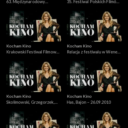
63. Międzynarodowy
35. Festiwal Polskich Filmów
Festiwal Filmowy Cannes
Fabularnych, 30.05.2010
2010 - 23.05.2010
Kocham Kino
Kocham Kino
Krakowski Festiwal Filmowy
Relacja z festiwalu w Wenecji
– 06.06.2010
– 12.09.2010
Kocham Kino
Kocham Kino
Skolimowski, Grzegorzek,
Has, Bajon – 26.09.2010
Kolak, Kijowski, 19.09.2010