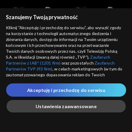
Szanujemy Twoją prywatność
Kliknij "Akceptuję i przechodzę do serwisu", aby wyrazić zgody
na korzystanie z technologii automatycznego śledzenia i
zbierania danych, dostęp do informacji na Twoim urządzeniu
Kocham Kino
Kocham Kino
końcowym i ich przechowywanie oraz na przetwarzanie
21.10.2012
28.10.2012
Twoich danych osobowych przez nas, czyli Telewizję Polską
S.A. w likwidacji (zwaną dalej również „TVP”),
Zaufanych
Partnerów z IAB* (1201 firm)
oraz pozostałych
Zaufanych
Partnerów TVP (93 firm)
, w celach marketingowych (w tym do
zautomatyzowanego dopasowania reklam do Twoich
zainteresowań i mierzenia ich skuteczności) i pozostałych,
które wskazujemy poniżej, a także zgody na udostępnianie
Akceptuję i przechodzę do serwisu
przez nas identyfikatora PPID do Google.
Kocham Kino
Kocham Kino
04.11.2012
18.11.2012
Twoje dane osobowe zbierane podczas odwiedzania przez
Ustawienia zaawansowane
Ciebie naszych
poszczególnych serwisów
zwanych dalej
„Portalem”, w tym informacje zapisywane za pomocą
technologii takich jak: pliki cookie, sygnalizatory WWW lub
innych podobnych technologii umożliwiających świadczenie
Główna
Szukaj
Moja lista
Na żywo
Więcej
dopasowanych i bezpiecznych usług, personalizację treści