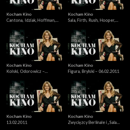
Kocham Kino
Kocham Kino
Cantona, Idziak, Hoffman,
Sala, Firth, Rush, Hooper,
Bernal – 16.01.2011
Aronofsky – 23.01.2011
Kocham Kino
Kocham Kino
Kolski, Odorowicz –
Figura, Brylski – 06.02.2011
30.01.2011
Kocham Kino
Kocham Kino
13.02.2011
Zwycięzcy Berlinale i „Sala
samobójców” Komasy