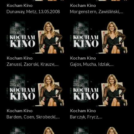
Kocham Kino
Kocham Kino
Dunaway, Metz, 13.05.2008
Morgenstern, Zawiśliński,
18.03.2008
Kocham Kino
Kocham Kino
Zanussi, Zaorski, Krauze,
Gajos, Mucha, Idziak,
Idziak, Bajon, 23.09.2008
25.03.2008
Kocham Kino
Kocham Kino
Bardem, Coen, Skrobecki,
Barczyk, Frycz,
Paluch, 26.02.2008
Kleszczewska, Dylewska,
04.11.2008