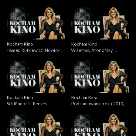
Jakubik, Topa – 14.11.2010
Żydowicz, Falk, Grabowska –
21.11.2010
Kocham Kino
Kocham Kino
Hamer, Rutkiewicz, Nowicki –
Wiseman, Aronofsky,
28.11.2010
Majewski – 05.12.2010
Kocham Kino
Kocham Kino
Schlöndorff, Reeves,
Podsumowanie roku 2010,
Merczyński - 12.12.2010
Śmiałkowski, Frears –
10.01.2011