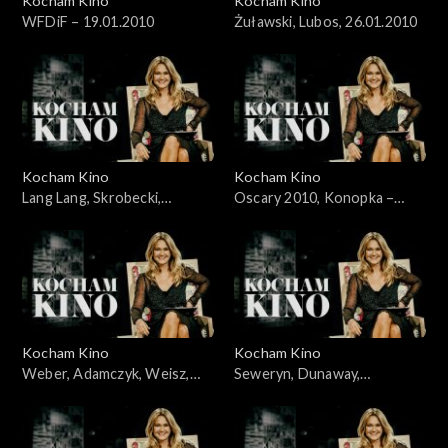
Kocham Kino
Kocham Kino
WFDiF – 19.01.2010
Żuławski, Lubos, 26.01.2010
Kocham Kino
Kocham Kino
Lang Lang, Skrobecki,
Oscary 2010, Konopka –
Welchman, 09.02.2010
07.03.2010
Kocham Kino
Kocham Kino
Weber, Adamczyk, Weisz,
Seweryn, Dunaway,
Kidawa-Błoński, 14.03.2010
21.03.2010