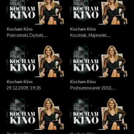
Kocham Kino
Kocham Kino
Pokromski, Dębski,
Kociniak, Majewski,
15.12.2009
22.12.2009,
Kocham Kino
Kocham Kino
29.12.2009, 19:35
Podsumowanie 2010,
05.01.2010