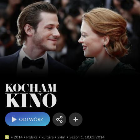
Kocham Kino
ODTWÓRZ
2014
Polska
kultura
24m
Sezon 1, 18.05.2014