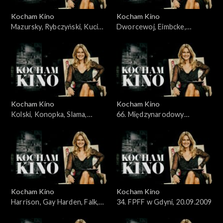
Kocham Kino
Kocham Kino
Mazursky, Rybczyński, Kucia,
Dworcewoj, Eimbcke,
31.05.2009
07.06.2009
Kocham Kino
Kocham Kino
Kolski, Konopka, Slama,
66. Międzynarodowy
Kobus, 14.06.2009
Festiwal Filmowy w Wenecji,
13.09.2009
Kocham Kino
Kocham Kino
Harrison, Gay Harden, Falk,
34. FPFF w Gdyni, 20.09.2009
27.09.2009