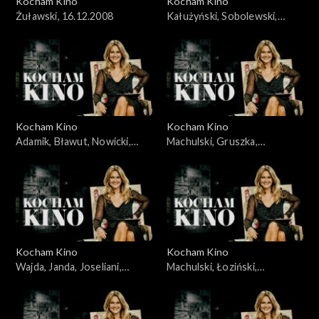
Kocham Kino
Kocham Kino
Żuławski, 16.12.2008
Kałużyński, Sobolewski,
Rakowiecki, 21.10.2008
Kocham Kino
Kocham Kino
Adamik, Bławut, Nowicki,
Machulski, Gruszka,
Szumowska, Jankowska-
Wyrypajew, 02.02.2010
Cieślak, 16.09.2008
Kocham Kino
Kocham Kino
Wajda, Janda, Joseliani,
Machulski, Łoziński,
Streep, 30.09.2008
23.12.2008