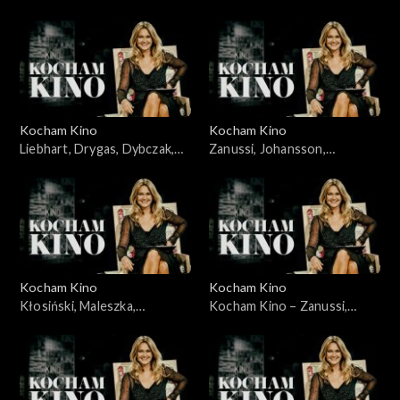
Karolak, Szczepański,
22.06.2008
Kocham Kino
Kocham Kino
Liebhart, Drygas, Dybczak,
Zanussi, Johansson,
Nagłowski, 06.05.2008
Portman, Lewandowski,
10.06.2008
Kocham Kino
Kocham Kino
Kłosiński, Maleszka,
Kocham Kino – Zanussi,
Wieczyński, Woronowicz,
Bławut, 27.01.09
08.01.2008