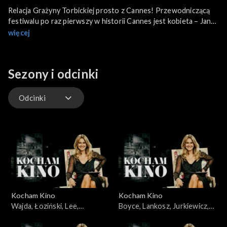
Relacja Grażyny Torbickiej prosto z Cannes! Przewodniczącą
festiwalu po raz pierwszy w historii Cannes jest kobieta – Jane
Campion. Film „Mr. Turner” w reżyserii Mike’a Leigh konkuruje z
więcej
innym brytyjskim arcydziełem „Jimmy’s Hall” Kena Loacha. W
odcinku również o „Saint Laurent” Bertranda Bonello oraz o
festiwalu Planet+ Doc .
Sezony i odcinki
Odcinki
Odcinki
Kocham Kino
Kocham Kino
Wajda, Łoziński, Lee,
Boyce, Lankosz, Jurkiewicz,
22.01.2008
Łoziński, Heitzman,