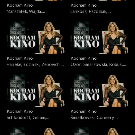
Kocham Kino
Kocham Kino
Marszałek, Wajda,
Lankosz, Pszoniak,
30.10.2009
10.11.2009
Kocham Kino
Kocham Kino
Haneke, Łoziński, Zenovich,
Ozon, Smarzowski, Kobus,
17.11.2009
24.11.2009
Kocham Kino
Kocham Kino
Schlöndorff, Gilliam,
Śmiałkowski, Connery,
01.12.2009
Plucińska, 08.12.2009