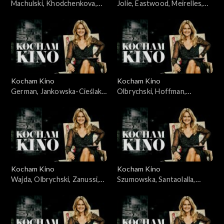
Machulski, Khodchenkova,
Jolie, Eastwood, Meirelles,
Leigh, Hawkins, 25.11.2008
Bernal, Allen, Alonso, Salles,
20.05.2008
Kocham Kino
Kocham Kino
German, Jankowska-Cieślak,
Olbrychski, Hoffman,
Stroiński, Rosa, Ferzetti,
Dammas, 15.04.2008
Bigelow, 09.09.2008
Kocham Kino
Kocham Kino
Wajda, Olbrychski, Zanussi,
Szumowska, Santaolalla,
Palkowski, 15.01.08
28.10.2008