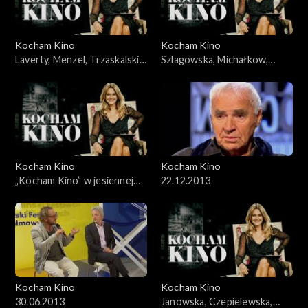
Kocham Kino
Kocham Kino
Laverty, Menzel, Trzaskalski,
Szlagowska, Michałkow,
04.03.2008
Krzystek, Mohn, 18.11.2008
Kocham Kino
Kocham Kino
„Kocham Kino” w jesiennej
22.12.2013
ramówce TVP2
Kocham Kino
Kocham Kino
30.06.2013
Janowska, Czepielewska,