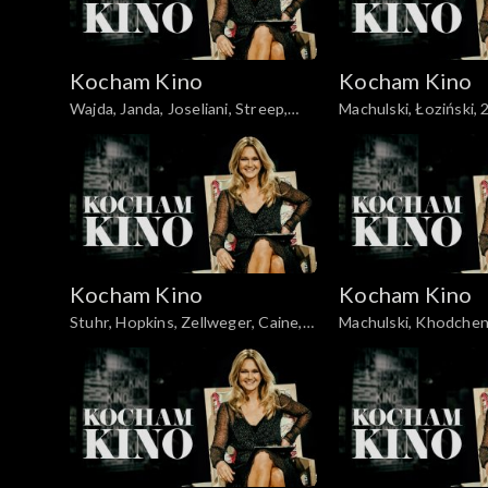
Kocham Kino
Kocham Kino
Wajda, Janda, Joseliani, Streep,
Ma
30.09.2008
Kocham Kino
Kocham Kino
Stuhr, Hopkins, Zellweger, Caine,
Machulski, Khodchen
04.12.2007
Hawkins, 25.11.2008