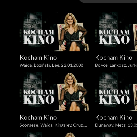
Odcinki
Kocham Kino
Kocham Kino
Wajda, Łoziński, Lee, 22.01.2008
Boyce, Lankosz, Jurk
Łoz
Kocham Kino
Kocham Kino
Scorsese, Wajda, Kingsley, Cruz,
Dunaway, Metz, 13.0
12.02.2008