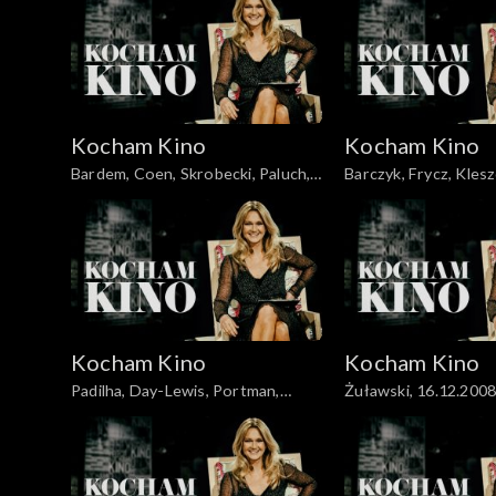
Kocham Kino
Kocham Kino
Bardem, Coen, Skrobecki, Paluch,
Barczyk, Frycz, Kles
26.02.2008
Dylewska, 04.11.200
Kocham Kino
Kocham Kino
Padilha, Day-Lewis, Portman,
Żuławski, 16.12.200
Johansson, 19.02.2008