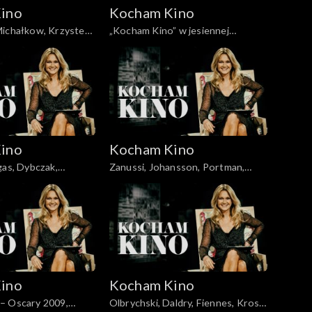
ino
Kocham Kino
ichałkow, Krzystek,
„Kocham Kino” w jesiennej
1.2008
ramówce TVP2
ino
Kocham Kino
gas, Dybczak,
Zanussi, Johansson, Portman,
6.05.2008
Lewandowski, 10.06.2008
ino
Kocham Kino
– Oscary 2009,
Olbrychski, Daldry, Fiennes, Kross,