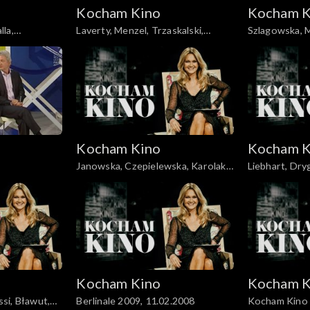
Kocham Kino
Kocham K
la,
Laverty, Menzel, Trzaskalski,
Szlagowska, M
04.03.2008
Mohn, 18.1
Kocham Kino
Kocham K
Janowska, Czepielewska, Karolak,
Liebhart, Dry
Szczepański, 22.06.2008
Nagłowski, 0
Kocham Kino
Kocham K
si, Bławut,
Berlinale 2009, 11.02.2008
Kocham Kino 