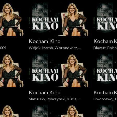
Wieczyński i
24.02.2008
Kocham Kino
Kocham K
2009
Wójcik, Marsh, Woronowicz,
Bławut, Bohos
Wieczyński, 29.03.2009
10.05.2009
Kocham Kino
Kocham K
Mazursky, Rybczyński, Kucia,
Dworcewoj, E
31.05.2009