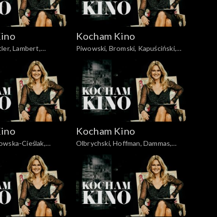
ino
Kocham Kino
ler, Lambert,
Piwowski, Bromski, Kapuściński,
01.04.2008
ino
Kocham Kino
owska-Cieślak,
Olbrychski, Hoffman, Dammas,
a, Ferzetti, Bigelow,
15.04.2008