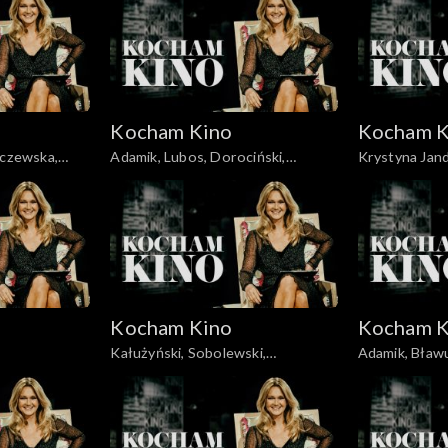
Kocham Kino
Kocham K
zczewska,
Adamik, Lubos, Dorociński,
Krystyna Jand
8
Skolimowski, 07.10.2008
Kocham Kino
Kocham K
8
Kałużyński, Sobolewski,
Adamik, Bławu
Rakowiecki, 21.10.2008
Szumowska, J
16.09.2008