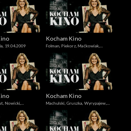
ino
Kocham Kino
a, 19.04.2009
Folman, Piekorz, Maćkowiak,
Janson, 14.10.2008
ino
Kocham Kino
t, Nowicki,
Machulski, Gruszka, Wyrypajew,
ankowska-Cieślak,
02.02.2010