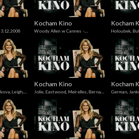
Kocham Kino
Kocham K
chulski, Łoziński, 23.12.2008
Woody Allen w Cannes -
Holoubek, But
23.05.2010
11.03.2008
Kocham Kino
Kocham K
kova, Leigh,
Jolie, Eastwood, Meirelles, Bernal,
German, Jank
Allen, Alonso, Salles, 20.05.2008
Stroiński, Ros
09.09.2008