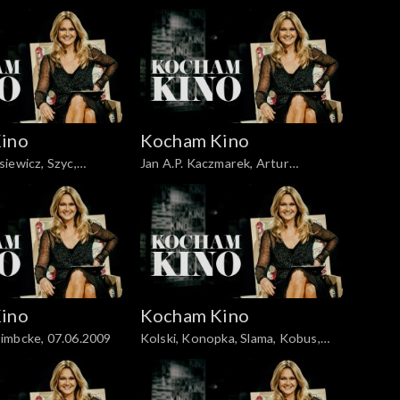
 Woronowicz,
Stone, 8.03.2008
ino
Kocham Kino
iewicz, Szyc,
Jan A.P. Kaczmarek, Artur
Liebhart, 26.04.09
ino
Kocham Kino
imbcke, 07.06.2009
Kolski, Konopka, Slama, Kobus,
14.06.2009