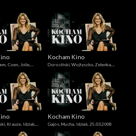
ino
Kocham Kino
m, Coen, Jolie,
Dorociński, Wojtyszko, Zelenka,
Foster, 08.04.2008
ino
Kocham Kino
ki, Krauze, Idziak,
Gajos, Mucha, Idziak, 25.03.2008
2008