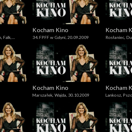
Kocham Kino
Kocham K
, Falk,
34. FPFF w Gdyni, 20.09.2009
Rosłaniec, Du
02.10.2009
Kocham Kino
Kocham K
Marszałek, Wajda, 30.10.2009
Lankosz, Pszo