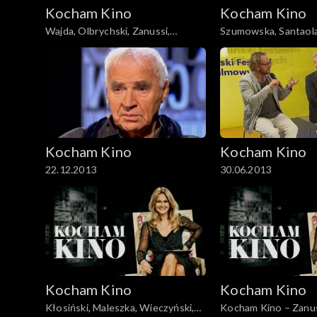
Kocham Kino
Kocham Kino
Wajda, Olbrychski, Zanussi,
Szumowska, Santaolal
Palkowski, 15.01.08
28.10.2008
Kocham Kino
Kocham Kino
22.12.2013
30.06.2013
Kocham Kino
Kocham Kino
Kłosiński, Maleszka, Wieczyński,
Kocham Kino – Zanus