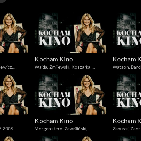
Kocham Kino
Kocham K
iewicz,
Wajda, Żmijewski, Koszałka,
Watson, Barde
iński, Heitzman, 03.06.2008
Piekorz, 29.01.2008
05.02.2008
Kocham Kino
Kocham K
5.2008
Morgenstern, Zawiśliński,
Zanussi, Zaors
18.03.2008
Bajon, 23.09.