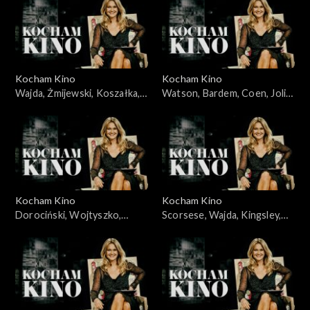
03.06.2008
Kocham Kino
Kocham Kino
Wajda, Żmijewski, Koszałka,
Watson, Bardem, Coen, Jolie,
Piekorz, 29.01.2008
05.02.2008
Kocham Kino
Kocham Kino
Dorociński, Wojtyszko,
Scorsese, Wajda, Kingsley,
Zelenka, Foster, 08.04.2008
Cruz, 12.02.2008