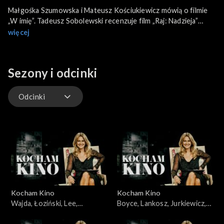
Małgośka Szumowska i Mateusz Kościukiewicz mówią o filmie
„W imię”. Tadeusz Sobolewski recenzuje film „Raj: Nadzieja”
Ulricha Seidla. Jerzy Antczak opowiada o swojej
więcej
autobiograficznej książce, która właśnie powstaje. W ostatniej
części programu zapraszamy na spotkanie z Ari Folmanem,
reżyserem filmu „Kongres”.
Sezony i odcinki
Odcinki
Odcinki
Kocham Kino
Kocham Kino
Wajda, Łoziński, Lee,
Boyce, Lankosz, Jurkiewicz,
22.01.2008
Łoziński, Heitzman,