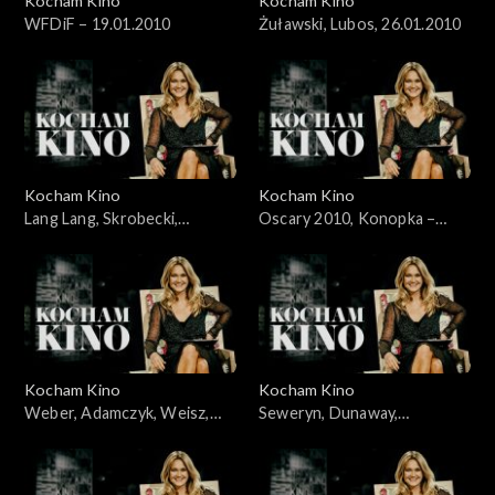
Kocham Kino
Kocham Kino
WFDiF – 19.01.2010
Żuławski, Lubos, 26.01.2010
Kocham Kino
Kocham Kino
Lang Lang, Skrobecki,
Oscary 2010, Konopka –
Welchman, 09.02.2010
07.03.2010
Kocham Kino
Kocham Kino
Weber, Adamczyk, Weisz,
Seweryn, Dunaway,
Kidawa-Błoński, 14.03.2010
21.03.2010