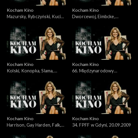
Kocham Kino
Kocham Kino
Mazursky, Rybczyński, Kucia,
Dworcewoj, Eimbcke,
31.05.2009
07.06.2009
Kocham Kino
Kocham Kino
Kolski, Konopka, Slama,
66. Międzynarodowy
Kobus, 14.06.2009
Festiwal Filmowy w Wenecji,
13.09.2009
Kocham Kino
Kocham Kino
Harrison, Gay Harden, Falk,
34. FPFF w Gdyni, 20.09.2009
27.09.2009