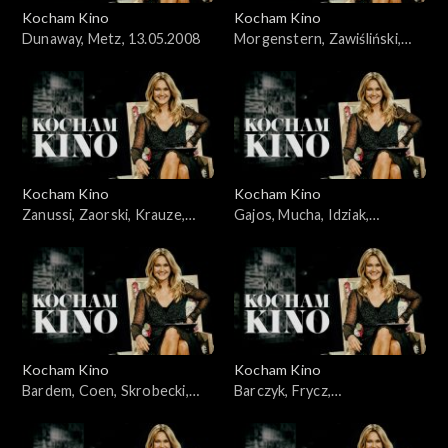
Kocham Kino
Kocham Kino
Dunaway, Metz, 13.05.2008
Morgenstern, Zawiśliński,
18.03.2008
Kocham Kino
Kocham Kino
Zanussi, Zaorski, Krauze,
Gajos, Mucha, Idziak,
Idziak, Bajon, 23.09.2008
25.03.2008
Kocham Kino
Kocham Kino
Bardem, Coen, Skrobecki,
Barczyk, Frycz,
Paluch, 26.02.2008
Kleszczewska, Dylewska,
04.11.2008