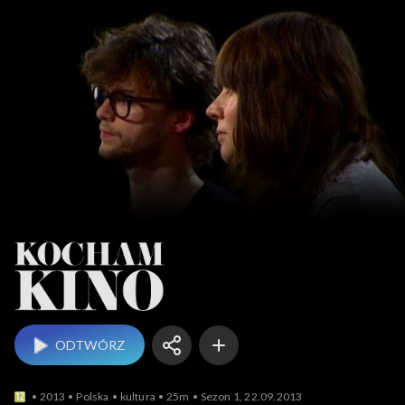
Kocham Kino
ODTWÓRZ
2013
Polska
kultura
25m
Sezon 1, 22.09.2013