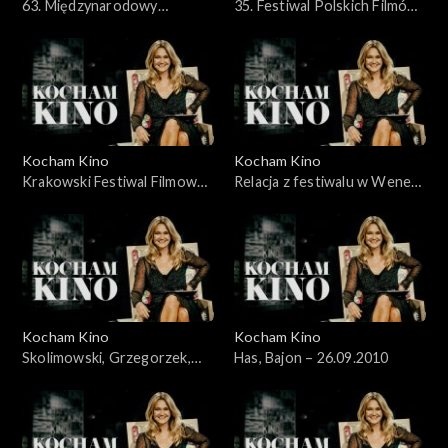
63. Międzynarodowy
35. Festiwal Polskich Filmów
Festiwal Filmowy Cannes
Fabularnych, 30.05.2010
2010 - 23.05.2010
Kocham Kino
Kocham Kino
Krakowski Festiwal Filmowy
Relacja z festiwalu w Wenecji
– 06.06.2010
– 12.09.2010
Kocham Kino
Kocham Kino
Skolimowski, Grzegorzek,
Has, Bajon – 26.09.2010
Kolak, Kijowski, 19.09.2010