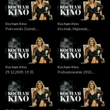
Kocham Kino
Kocham Kino
Pokromski, Dębski,
Kociniak, Majewski,
15.12.2009
22.12.2009,
Kocham Kino
Kocham Kino
29.12.2009, 19:35
Podsumowanie 2010,
05.01.2010