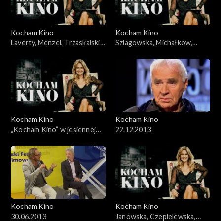
Kocham Kino
Kocham Kino
Laverty, Menzel, Trzaskalski,
Szlagowska, Michałkow,
04.03.2008
Krzystek, Mohn, 18.11.2008
Kocham Kino
Kocham Kino
„Kocham Kino” w jesiennej
22.12.2013
ramówce TVP2
Kocham Kino
Kocham Kino
30.06.2013
Janowska, Czepielewska,