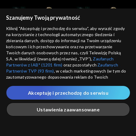
Szanujemy Twoją prywatność
Kliknij "Akceptuję i przechodzę do serwisu", aby wyrazić zgody
na korzystanie z technologii automatycznego śledzenia i
zbierania danych, dostęp do informacji na Twoim urządzeniu
Kocham Kino
Kocham Kino
końcowym i ich przechowywanie oraz na przetwarzanie
21.10.2012
28.10.2012
Twoich danych osobowych przez nas, czyli Telewizję Polską
S.A. w likwidacji (zwaną dalej również „TVP”),
Zaufanych
Partnerów z IAB* (1201 firm)
oraz pozostałych
Zaufanych
Partnerów TVP (93 firm)
, w celach marketingowych (w tym do
zautomatyzowanego dopasowania reklam do Twoich
zainteresowań i mierzenia ich skuteczności) i pozostałych,
które wskazujemy poniżej, a także zgody na udostępnianie
Akceptuję i przechodzę do serwisu
przez nas identyfikatora PPID do Google.
Kocham Kino
Kocham Kino
04.11.2012
18.11.2012
Twoje dane osobowe zbierane podczas odwiedzania przez
Ustawienia zaawansowane
Ciebie naszych
poszczególnych serwisów
zwanych dalej
„Portalem”, w tym informacje zapisywane za pomocą
technologii takich jak: pliki cookie, sygnalizatory WWW lub
innych podobnych technologii umożliwiających świadczenie
Główna
Szukaj
Moja lista
Na żywo
Więcej
dopasowanych i bezpiecznych usług, personalizację treści