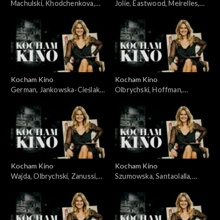
Machulski, Khodchenkova,
Jolie, Eastwood, Meirelles,
Leigh, Hawkins, 25.11.2008
Bernal, Allen, Alonso, Salles,
20.05.2008
Kocham Kino
Kocham Kino
German, Jankowska-Cieślak,
Olbrychski, Hoffman,
Stroiński, Rosa, Ferzetti,
Dammas, 15.04.2008
Bigelow, 09.09.2008
Kocham Kino
Kocham Kino
Wajda, Olbrychski, Zanussi,
Szumowska, Santaolalla,
Palkowski, 15.01.08
28.10.2008