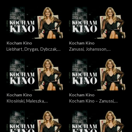
Karolak, Szczepański,
22.06.2008
Kocham Kino
Kocham Kino
Liebhart, Drygas, Dybczak,
Zanussi, Johansson,
Nagłowski, 06.05.2008
Portman, Lewandowski,
10.06.2008
Kocham Kino
Kocham Kino
Kłosiński, Maleszka,
Kocham Kino – Zanussi,
Wieczyński, Woronowicz,
Bławut, 27.01.09
08.01.2008