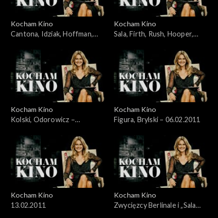
Kocham Kino
Kocham Kino
Cantona, Idziak, Hoffman,
Sala, Firth, Rush, Hooper,
Bernal – 16.01.2011
Aronofsky – 23.01.2011
Kocham Kino
Kocham Kino
Kolski, Odorowicz –
Figura, Brylski – 06.02.2011
30.01.2011
Kocham Kino
Kocham Kino
13.02.2011
Zwycięzcy Berlinale i „Sala
samobójców” Komasy