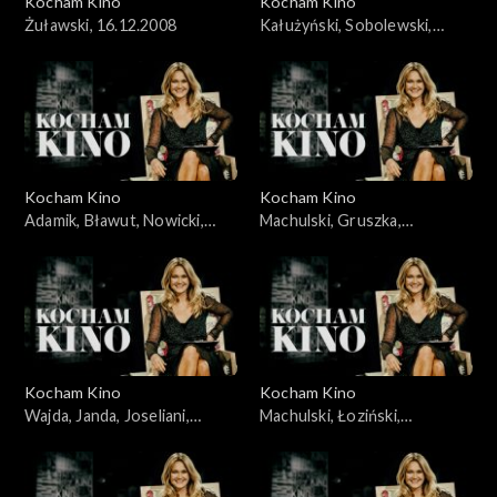
Kocham Kino
Kocham Kino
Żuławski, 16.12.2008
Kałużyński, Sobolewski,
Rakowiecki, 21.10.2008
Kocham Kino
Kocham Kino
Adamik, Bławut, Nowicki,
Machulski, Gruszka,
Szumowska, Jankowska-
Wyrypajew, 02.02.2010
Cieślak, 16.09.2008
Kocham Kino
Kocham Kino
Wajda, Janda, Joseliani,
Machulski, Łoziński,
Streep, 30.09.2008
23.12.2008