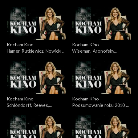
Jakubik, Topa – 14.11.2010
Żydowicz, Falk, Grabowska –
21.11.2010
Kocham Kino
Kocham Kino
Hamer, Rutkiewicz, Nowicki –
Wiseman, Aronofsky,
28.11.2010
Majewski – 05.12.2010
Kocham Kino
Kocham Kino
Schlöndorff, Reeves,
Podsumowanie roku 2010,
Merczyński - 12.12.2010
Śmiałkowski, Frears –
10.01.2011