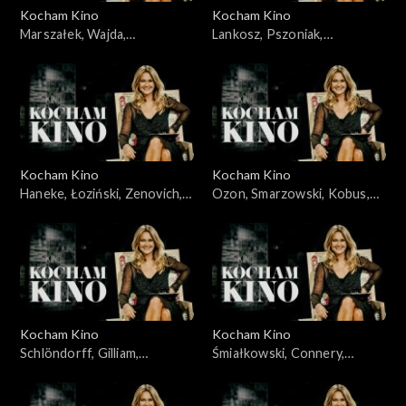
Kocham Kino
Kocham Kino
Marszałek, Wajda,
Lankosz, Pszoniak,
30.10.2009
10.11.2009
Kocham Kino
Kocham Kino
Haneke, Łoziński, Zenovich,
Ozon, Smarzowski, Kobus,
17.11.2009
24.11.2009
Kocham Kino
Kocham Kino
Schlöndorff, Gilliam,
Śmiałkowski, Connery,
01.12.2009
Plucińska, 08.12.2009