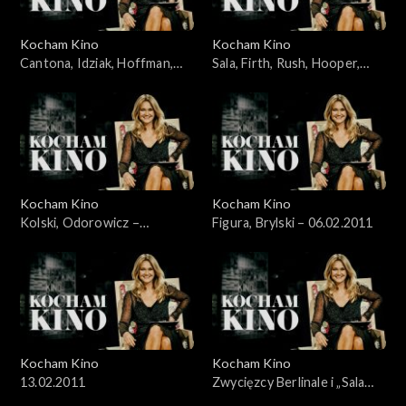
Kocham Kino
Kocham Kino
Cantona, Idziak, Hoffman,
Sala, Firth, Rush, Hooper,
Bernal – 16.01.2011
Aronofsky – 23.01.2011
Kocham Kino
Kocham Kino
Kolski, Odorowicz –
Figura, Brylski – 06.02.2011
30.01.2011
Kocham Kino
Kocham Kino
13.02.2011
Zwycięzcy Berlinale i „Sala
samobójców” Komasy