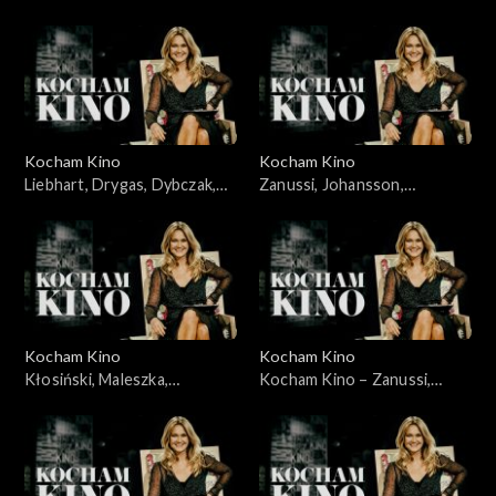
Karolak, Szczepański,
22.06.2008
Kocham Kino
Kocham Kino
Liebhart, Drygas, Dybczak,
Zanussi, Johansson,
Nagłowski, 06.05.2008
Portman, Lewandowski,
10.06.2008
Kocham Kino
Kocham Kino
Kłosiński, Maleszka,
Kocham Kino – Zanussi,
Wieczyński, Woronowicz,
Bławut, 27.01.09
08.01.2008