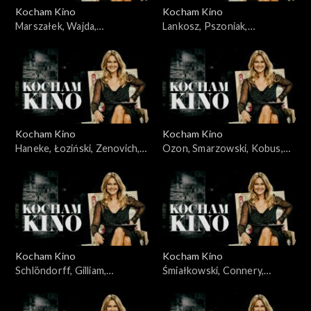
Kocham Kino
Kocham Kino
Marszałek, Wajda,
Lankosz, Pszoniak,
30.10.2009
10.11.2009
Kocham Kino
Kocham Kino
Haneke, Łoziński, Zenovich,
Ozon, Smarzowski, Kobus,
17.11.2009
24.11.2009
Kocham Kino
Kocham Kino
Schlöndorff, Gilliam,
Śmiałkowski, Connery,
01.12.2009
Plucińska, 08.12.2009