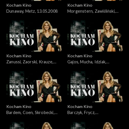
Kocham Kino
Kocham Kino
Dunaway, Metz, 13.05.2008
Morgenstern, Zawiśliński,
18.03.2008
Kocham Kino
Kocham Kino
Zanussi, Zaorski, Krauze,
Gajos, Mucha, Idziak,
Idziak, Bajon, 23.09.2008
25.03.2008
Kocham Kino
Kocham Kino
Bardem, Coen, Skrobecki,
Barczyk, Frycz,
Paluch, 26.02.2008
Kleszczewska, Dylewska,
04.11.2008