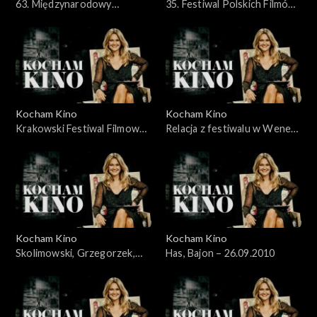
63. Międzynarodowy
35. Festiwal Polskich Filmów
Festiwal Filmowy Cannes
Fabularnych, 30.05.2010
2010 - 23.05.2010
Kocham Kino
Kocham Kino
Krakowski Festiwal Filmowy
Relacja z festiwalu w Wenecji
– 06.06.2010
– 12.09.2010
Kocham Kino
Kocham Kino
Skolimowski, Grzegorzek,
Has, Bajon – 26.09.2010
Kolak, Kijowski, 19.09.2010