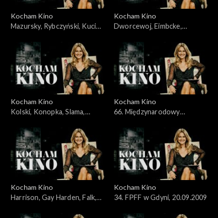
Kocham Kino
Kocham Kino
Mazursky, Rybczyński, Kucia,
Dworcewoj, Eimbcke,
31.05.2009
07.06.2009
Kocham Kino
Kocham Kino
Kolski, Konopka, Slama,
66. Międzynarodowy
Kobus, 14.06.2009
Festiwal Filmowy w Wenecji,
13.09.2009
Kocham Kino
Kocham Kino
Harrison, Gay Harden, Falk,
34. FPFF w Gdyni, 20.09.2009
27.09.2009