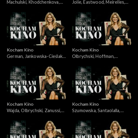
Machulski, Khodchenkova,
Jolie, Eastwood, Meirelles,
Leigh, Hawkins, 25.11.2008
Bernal, Allen, Alonso, Salles,
20.05.2008
Kocham Kino
Kocham Kino
German, Jankowska-Cieślak,
Olbrychski, Hoffman,
Stroiński, Rosa, Ferzetti,
Dammas, 15.04.2008
Bigelow, 09.09.2008
Kocham Kino
Kocham Kino
Wajda, Olbrychski, Zanussi,
Szumowska, Santaolalla,
Palkowski, 15.01.08
28.10.2008