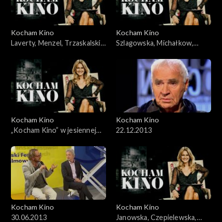
Kocham Kino
Kocham Kino
Laverty, Menzel, Trzaskalski,
Szlagowska, Michałkow,
04.03.2008
Krzystek, Mohn, 18.11.2008
Kocham Kino
Kocham Kino
„Kocham Kino” w jesiennej
22.12.2013
ramówce TVP2
Kocham Kino
Kocham Kino
30.06.2013
Janowska, Czepielewska,