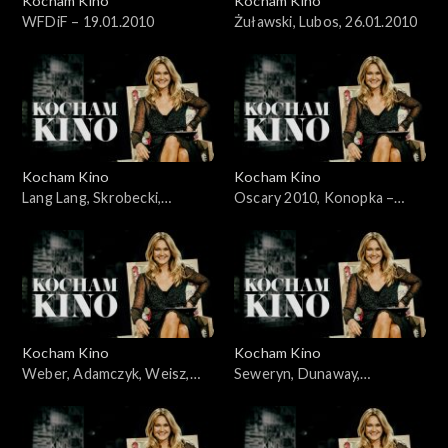
Kocham Kino
Kocham Kino
WFDiF – 19.01.2010
Żuławski, Lubos, 26.01.2010
Kocham Kino
Kocham Kino
Lang Lang, Skrobecki,
Oscary 2010, Konopka –
Welchman, 09.02.2010
07.03.2010
Kocham Kino
Kocham Kino
Weber, Adamczyk, Weisz,
Seweryn, Dunaway,
Kidawa-Błoński, 14.03.2010
21.03.2010