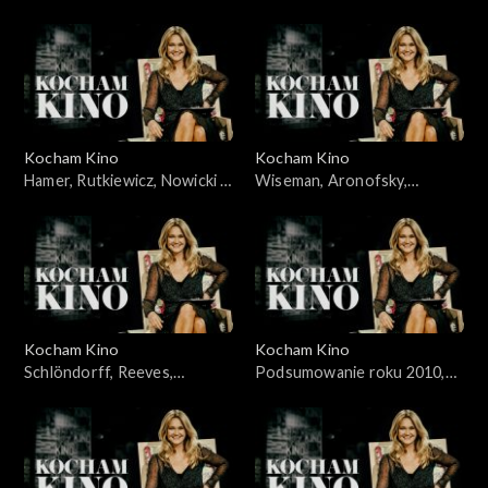
Jakubik, Topa – 14.11.2010
Żydowicz, Falk, Grabowska –
21.11.2010
Kocham Kino
Kocham Kino
Hamer, Rutkiewicz, Nowicki –
Wiseman, Aronofsky,
28.11.2010
Majewski – 05.12.2010
Kocham Kino
Kocham Kino
Schlöndorff, Reeves,
Podsumowanie roku 2010,
Merczyński - 12.12.2010
Śmiałkowski, Frears –
10.01.2011