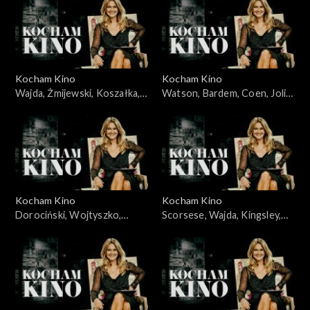
03.06.2008
Kocham Kino
Kocham Kino
Wajda, Żmijewski, Koszałka,
Watson, Bardem, Coen, Jolie,
Piekorz, 29.01.2008
05.02.2008
Kocham Kino
Kocham Kino
Dorociński, Wojtyszko,
Scorsese, Wajda, Kingsley,
Zelenka, Foster, 08.04.2008
Cruz, 12.02.2008