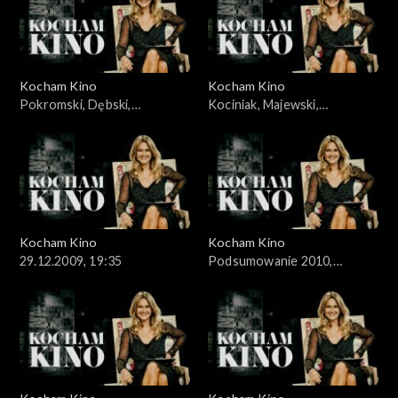
Kocham Kino
Kocham Kino
Pokromski, Dębski,
Kociniak, Majewski,
15.12.2009
22.12.2009,
Kocham Kino
Kocham Kino
29.12.2009, 19:35
Podsumowanie 2010,
05.01.2010