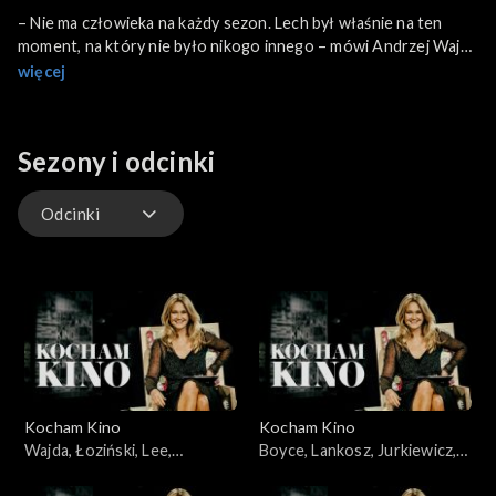
– Nie ma człowieka na każdy sezon. Lech był właśnie na ten
moment, na który nie było nikogo innego – mówi Andrzej Wajda
o bohaterze swojego najnowszego filmu. „Wałęsę. Człowieka z
więcej
nadziei” przyjęto owacjami na stojąco podczas 70. edycji
festiwalu filmowego w Wenecji.
Sezony i odcinki
Odcinki
Odcinki
Kocham Kino
Kocham Kino
Wajda, Łoziński, Lee,
Boyce, Lankosz, Jurkiewicz,
22.01.2008
Łoziński, Heitzman,