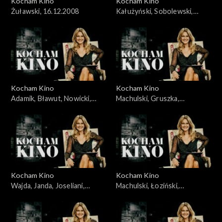
Kocham Kino
Kocham Kino
Żuławski, 16.12.2008
Kałużyński, Sobolewski,
Rakowiecki, 21.10.2008
Kocham Kino
Kocham Kino
Adamik, Bławut, Nowicki,
Machulski, Gruszka,
Szumowska, Jankowska-
Wyrypajew, 02.02.2010
Cieślak, 16.09.2008
Kocham Kino
Kocham Kino
Wajda, Janda, Joseliani,
Machulski, Łoziński,
Streep, 30.09.2008
23.12.2008