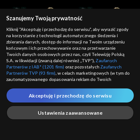
Szanujemy Twoją prywatność
Kliknij "Akceptuję i przechodzę do serwisu", aby wyrazić zgody
na korzystanie z technologii automatycznego śledzenia i
zbierania danych, dostęp do informacji na Twoim urządzeniu
Kocham Kino
Kocham Kino
końcowym i ich przechowywanie oraz na przetwarzanie
21.10.2012
28.10.2012
Twoich danych osobowych przez nas, czyli Telewizję Polską
S.A. w likwidacji (zwaną dalej również „TVP”),
Zaufanych
Partnerów z IAB* (1201 firm)
oraz pozostałych
Zaufanych
Partnerów TVP (93 firm)
, w celach marketingowych (w tym do
zautomatyzowanego dopasowania reklam do Twoich
zainteresowań i mierzenia ich skuteczności) i pozostałych,
które wskazujemy poniżej, a także zgody na udostępnianie
Akceptuję i przechodzę do serwisu
przez nas identyfikatora PPID do Google.
Kocham Kino
Kocham Kino
04.11.2012
18.11.2012
Twoje dane osobowe zbierane podczas odwiedzania przez
Ustawienia zaawansowane
Ciebie naszych
poszczególnych serwisów
zwanych dalej
„Portalem”, w tym informacje zapisywane za pomocą
technologii takich jak: pliki cookie, sygnalizatory WWW lub
innych podobnych technologii umożliwiających świadczenie
Główna
Szukaj
Moja lista
Na żywo
Więcej
dopasowanych i bezpiecznych usług, personalizację treści