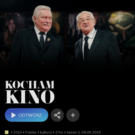
Kocham Kino
ODTWÓRZ
2013
Polska
kultura
27m
Sezon 1, 08.09.2013