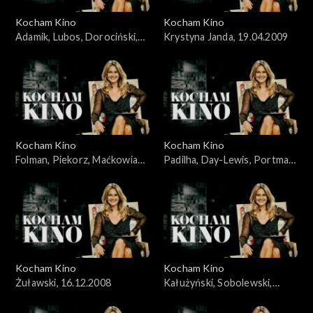
Kocham Kino
Kocham Kino
Adamik, Lubos, Dorociński,
Krystyna Janda, 19.04.2009
Skolimowski, 07.10.2008
Kocham Kino
Kocham Kino
Folman, Piekorz, Maćkowiak,
Padilha, Day-Lewis, Portman,
Janson, 14.10.2008
Johansson, 19.02.2008
Kocham Kino
Kocham Kino
Żuławski, 16.12.2008
Kałużyński, Sobolewski,
Rakowiecki, 21.10.2008