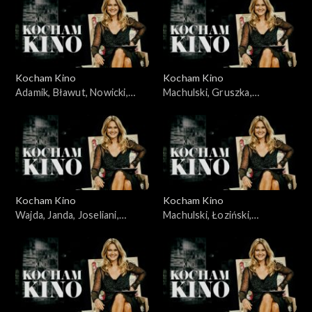
Kocham Kino
Kocham Kino
Adamik, Bławut, Nowicki,
Machulski, Gruszka,
Szumowska, Jankowska-
Wyrypajew, 02.02.2010
Cieślak, 16.09.2008
Kocham Kino
Kocham Kino
Wajda, Janda, Joseliani,
Machulski, Łoziński,
Streep, 30.09.2008
23.12.2008