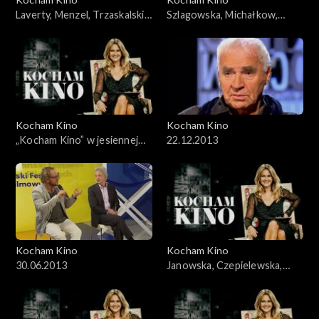
Laverty, Menzel, Trzaskalski,
Szlagowska, Michałkow,
04.03.2008
Krzystek, Mohn, 18.11.2008
Kocham Kino
Kocham Kino
„Kocham Kino” w jesiennej
22.12.2013
ramówce TVP2
Kocham Kino
Kocham Kino
30.06.2013
Janowska, Czepielewska,
Karolak, Szczepański,
22.06.2008