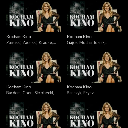
Kocham Kino
Kocham Kino
Zanussi, Zaorski, Krauze,
Gajos, Mucha, Idziak,
Idziak, Bajon, 23.09.2008
25.03.2008
Kocham Kino
Kocham Kino
Bardem, Coen, Skrobecki,
Barczyk, Frycz,
Paluch, 26.02.2008
Kleszczewska, Dylewska,
04.11.2008