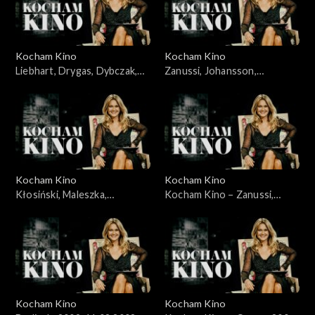
Kocham Kino
Kocham Kino
Liebhart, Drygas, Dybczak,
Zanussi, Johansson,
Nagłowski, 06.05.2008
Portman, Lewandowski,
10.06.2008
Kocham Kino
Kocham Kino
Kłosiński, Maleszka,
Kocham Kino – Zanussi,
Wieczyński, Woronowicz,
Bławut, 27.01.09
08.01.2008
Kocham Kino
Kocham Kino