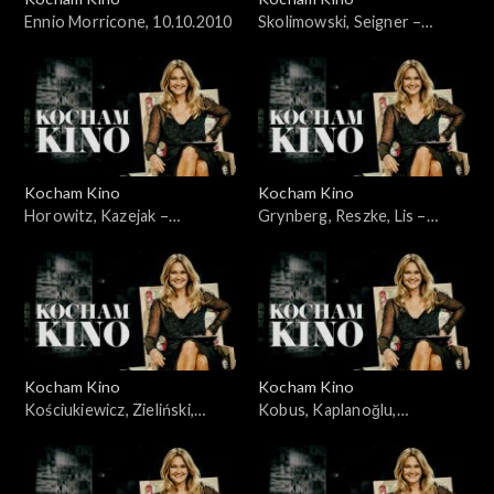
Ennio Morricone, 10.10.2010
Skolimowski, Seigner –
24.10.2010
Kocham Kino
Kocham Kino
Horowitz, Kazejak –
Grynberg, Reszke, Lis –
31.10.2010
07.11.2010
Kocham Kino
Kocham Kino
Kościukiewicz, Zieliński,
Kobus, Kaplanoğlu,
Jakubik, Topa – 14.11.2010
Żydowicz, Falk, Grabowska –
21.11.2010