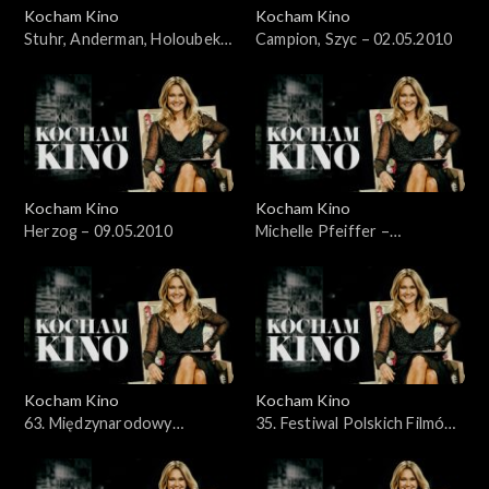
Kocham Kino
Kocham Kino
Stuhr, Anderman, Holoubek –
Campion, Szyc – 02.05.2010
28.03.2010
Kocham Kino
Kocham Kino
Herzog – 09.05.2010
Michelle Pfeiffer –
17.05.2010
Kocham Kino
Kocham Kino
63. Międzynarodowy
35. Festiwal Polskich Filmów
Festiwal Filmowy Cannes
Fabularnych, 30.05.2010
2010 - 23.05.2010