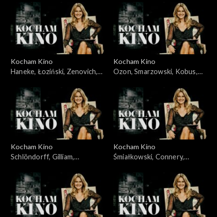
Kocham Kino
Kocham Kino
Haneke, Łoziński, Zenovich,
Ozon, Smarzowski, Kobus,
17.11.2009
24.11.2009
Kocham Kino
Kocham Kino
Schlöndorff, Gilliam,
Śmiałkowski, Connery,
01.12.2009
Plucińska, 08.12.2009