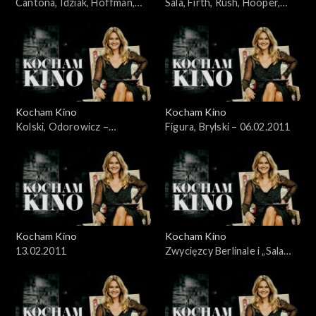
Cantona, Idziak, Hoffman,
Sala, Firth, Rush, Hooper,
Bernal – 16.01.2011
Aronofsky – 23.01.2011
Kocham Kino
Kocham Kino
Kolski, Odorowicz –
Figura, Brylski – 06.02.2011
30.01.2011
Kocham Kino
Kocham Kino
13.02.2011
Zwycięzcy Berlinale i „Sala
samobójców” Komasy