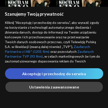
Szanujemy Twoją prywatność
Kocham Kino
Kocham Kino
Kliknij "Akceptuję i przechodzę do serwisu", aby wyrazić zgody
21.10.2012
28.10.2012
na korzystanie z technologii automatycznego śledzenia i
zbierania danych, dostęp do informacji na Twoim urządzeniu
końcowym i ich przechowywanie oraz na przetwarzanie
Twoich danych osobowych przez nas, czyli Telewizję Polską
S.A. w likwidacji (zwaną dalej również „TVP”),
Zaufanych
Partnerów z IAB* (1201 firm)
oraz pozostałych
Zaufanych
Partnerów TVP (93 firm)
, w celach marketingowych (w tym do
zautomatyzowanego dopasowania reklam do Twoich
Kocham Kino
Kocham Kino
zainteresowań i mierzenia ich skuteczności) i pozostałych,
04.11.2012
18.11.2012
które wskazujemy poniżej, a także zgody na udostępnianie
Akceptuję i przechodzę do serwisu
przez nas identyfikatora PPID do Google.
Twoje dane osobowe zbierane podczas odwiedzania przez
Ustawienia zaawansowane
Ciebie naszych
poszczególnych serwisów
zwanych dalej
„Portalem”, w tym informacje zapisywane za pomocą
technologii takich jak: pliki cookie, sygnalizatory WWW lub
innych podobnych technologii umożliwiających świadczenie
Główna
Szukaj
Moja lista
Na żywo
Więcej
Kocham Kino
Kocham Kino
dopasowanych i bezpiecznych usług, personalizację treści