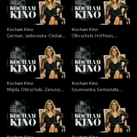
Kocham Kino
Kocham Kino
German, Jankowska-Cieślak,
Olbrychski, Hoffman,
Stroiński, Rosa, Ferzetti,
Dammas, 15.04.2008
Bigelow, 09.09.2008
Kocham Kino
Kocham Kino
Wajda, Olbrychski, Zanussi,
Szumowska, Santaolalla,
Palkowski, 15.01.08
28.10.2008
Kocham Kino
Kocham Kino