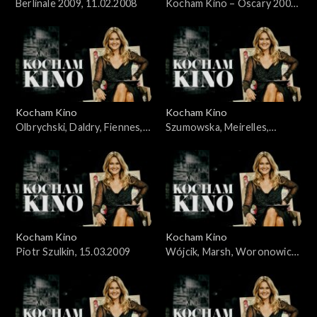
Berlinale 2009, 11.02.2008
Kocham Kino – Oscary 2009,
Wieczyński i Woronowicz,
24.02.2008
Kocham Kino
Kocham Kino
Olbrychski, Daldry, Fiennes,
Szumowska, Meirelles,
Kross, Stone, 8.03.2008
Bernal, 22.03.2009
Kocham Kino
Kocham Kino
Piotr Szulkin, 15.03.2009
Wójcik, Marsh, Woronowicz,
Wieczyński, 29.03.2009