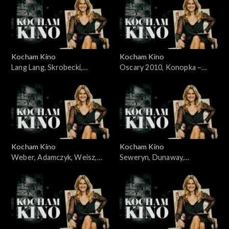
Kocham Kino
Kocham Kino
Lang Lang, Skrobecki,
Oscary 2010, Konopka –
Welchman, 09.02.2010
07.03.2010
Kocham Kino
Kocham Kino
Weber, Adamczyk, Weisz,
Seweryn, Dunaway,
Kidawa-Błoński, 14.03.2010
21.03.2010