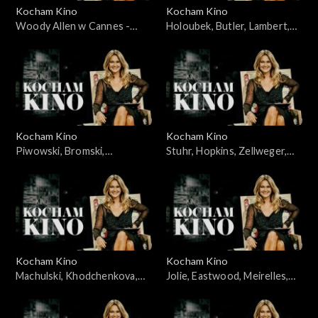
Kocham Kino
Kocham Kino
Woody Allen w Cannes -
Holoubek, Butler, Lambert,
23.05.2010
11.03.2008
Kocham Kino
Kocham Kino
Piwowski, Bromski,
Stuhr, Hopkins, Zellweger,
Kapuściński, 01.04.2008
Caine, 04.12.2007
Kocham Kino
Kocham Kino
Machulski, Khodchenkova,
Jolie, Eastwood, Meirelles,
Leigh, Hawkins, 25.11.2008
Bernal, Allen, Alonso, Salles,
20.05.2008