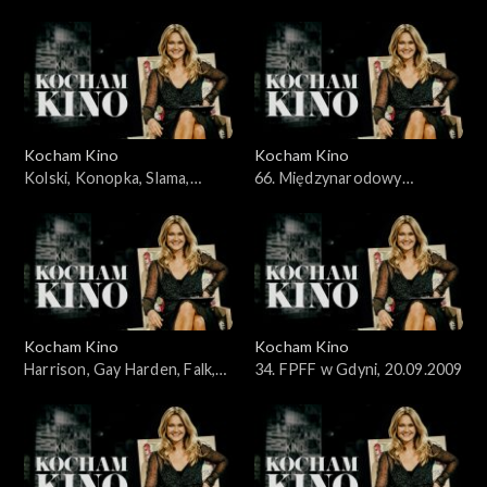
31.05.2009
07.06.2009
Kocham Kino
Kocham Kino
Kolski, Konopka, Slama,
66. Międzynarodowy
Kobus, 14.06.2009
Festiwal Filmowy w Wenecji,
13.09.2009
Kocham Kino
Kocham Kino
Harrison, Gay Harden, Falk,
34. FPFF w Gdyni, 20.09.2009
27.09.2009