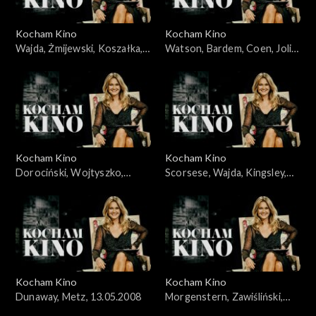
Kocham Kino
Kocham Kino
Wajda, Żmijewski, Koszałka,
Watson, Bardem, Coen, Jolie,
Piekorz, 29.01.2008
05.02.2008
Kocham Kino
Kocham Kino
Dorociński, Wojtyszko,
Scorsese, Wajda, Kingsley,
Zelenka, Foster, 08.04.2008
Cruz, 12.02.2008
Kocham Kino
Kocham Kino
Dunaway, Metz, 13.05.2008
Morgenstern, Zawiśliński,
18.03.2008