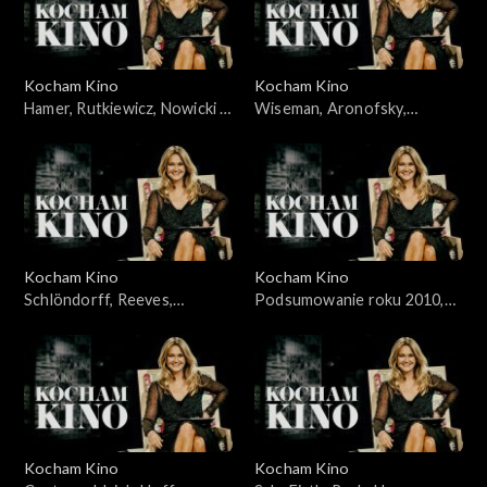
Kocham Kino
Kocham Kino
Hamer, Rutkiewicz, Nowicki –
Wiseman, Aronofsky,
28.11.2010
Majewski – 05.12.2010
Kocham Kino
Kocham Kino
Schlöndorff, Reeves,
Podsumowanie roku 2010,
Merczyński - 12.12.2010
Śmiałkowski, Frears –
10.01.2011
Kocham Kino
Kocham Kino