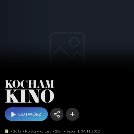
Kocham Kino
ODTWÓRZ
2012
Polska
kultura
25m
Sezon 1, 04.11.2012