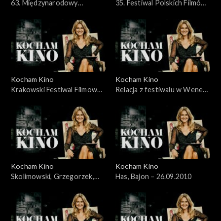
63. Międzynarodowy
35. Festiwal Polskich Filmów
Festiwal Filmowy Cannes
Fabularnych, 30.05.2010
2010 - 23.05.2010
Kocham Kino
Kocham Kino
Krakowski Festiwal Filmowy
Relacja z festiwalu w Wenecji
– 06.06.2010
– 12.09.2010
Kocham Kino
Kocham Kino
Skolimowski, Grzegorzek,
Has, Bajon – 26.09.2010
Kolak, Kijowski, 19.09.2010