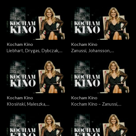
Karolak, Szczepański,
22.06.2008
Kocham Kino
Kocham Kino
Liebhart, Drygas, Dybczak,
Zanussi, Johansson,
Nagłowski, 06.05.2008
Portman, Lewandowski,
10.06.2008
Kocham Kino
Kocham Kino
Kłosiński, Maleszka,
Kocham Kino – Zanussi,
Wieczyński, Woronowicz,
Bławut, 27.01.09
08.01.2008