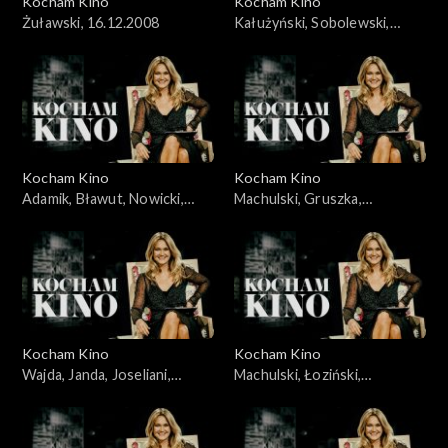
Kocham Kino
Kocham Kino
Żuławski, 16.12.2008
Kałużyński, Sobolewski,
Rakowiecki, 21.10.2008
Kocham Kino
Kocham Kino
Adamik, Bławut, Nowicki,
Machulski, Gruszka,
Szumowska, Jankowska-
Wyrypajew, 02.02.2010
Cieślak, 16.09.2008
Kocham Kino
Kocham Kino
Wajda, Janda, Joseliani,
Machulski, Łoziński,
Streep, 30.09.2008
23.12.2008