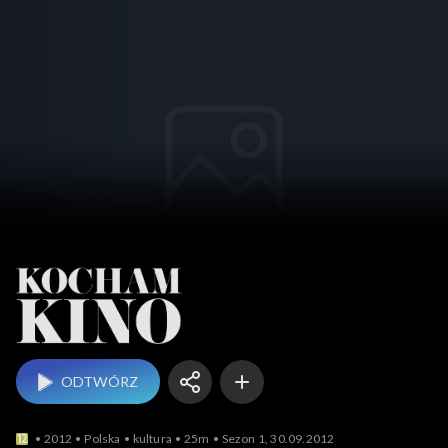
Kocham Kino
ODTWÓRZ
2012
Polska
kultura
25m
Sezon 1, 30.09.2012