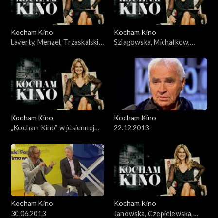
Kocham Kino
Kocham Kino
Laverty, Menzel, Trzaskalski,
Szlagowska, Michałkow,
04.03.2008
Krzystek, Mohn, 18.11.2008
Kocham Kino
Kocham Kino
„Kocham Kino” w jesiennej
22.12.2013
ramówce TVP2
Kocham Kino
Kocham Kino
30.06.2013
Janowska, Czepielewska,