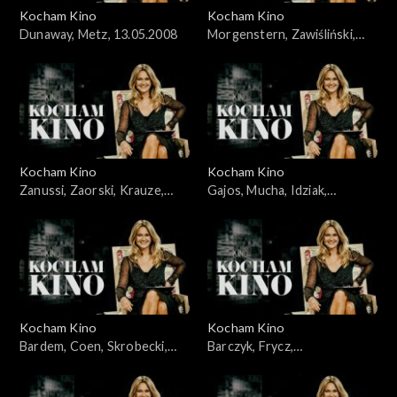
Kocham Kino
Kocham Kino
Dunaway, Metz, 13.05.2008
Morgenstern, Zawiśliński,
18.03.2008
Kocham Kino
Kocham Kino
Zanussi, Zaorski, Krauze,
Gajos, Mucha, Idziak,
Idziak, Bajon, 23.09.2008
25.03.2008
Kocham Kino
Kocham Kino
Bardem, Coen, Skrobecki,
Barczyk, Frycz,
Paluch, 26.02.2008
Kleszczewska, Dylewska,
04.11.2008