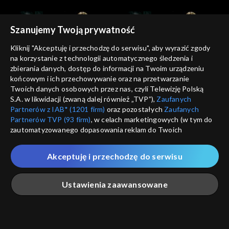
Szanujemy Twoją prywatność
Kliknij "Akceptuję i przechodzę do serwisu", aby wyrazić zgody
na korzystanie z technologii automatycznego śledzenia i
zbierania danych, dostęp do informacji na Twoim urządzeniu
Kocham Kino
Kocham Kino
końcowym i ich przechowywanie oraz na przetwarzanie
21.10.2012
28.10.2012
Twoich danych osobowych przez nas, czyli Telewizję Polską
S.A. w likwidacji (zwaną dalej również „TVP”),
Zaufanych
Partnerów z IAB* (1201 firm)
oraz pozostałych
Zaufanych
Partnerów TVP (93 firm)
, w celach marketingowych (w tym do
zautomatyzowanego dopasowania reklam do Twoich
zainteresowań i mierzenia ich skuteczności) i pozostałych,
które wskazujemy poniżej, a także zgody na udostępnianie
Akceptuję i przechodzę do serwisu
przez nas identyfikatora PPID do Google.
Kocham Kino
Kocham Kino
04.11.2012
18.11.2012
Twoje dane osobowe zbierane podczas odwiedzania przez
Ustawienia zaawansowane
Ciebie naszych
poszczególnych serwisów
zwanych dalej
„Portalem”, w tym informacje zapisywane za pomocą
technologii takich jak: pliki cookie, sygnalizatory WWW lub
innych podobnych technologii umożliwiających świadczenie
Główna
Szukaj
Moja lista
Na żywo
Więcej
dopasowanych i bezpiecznych usług, personalizację treści