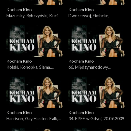
Kocham Kino
Kocham Kino
Mazursky, Rybczyński, Kucia,
Dworcewoj, Eimbcke,
31.05.2009
07.06.2009
Kocham Kino
Kocham Kino
Kolski, Konopka, Slama,
66. Międzynarodowy
Kobus, 14.06.2009
Festiwal Filmowy w Wenecji,
13.09.2009
Kocham Kino
Kocham Kino
Harrison, Gay Harden, Falk,
34. FPFF w Gdyni, 20.09.2009
27.09.2009