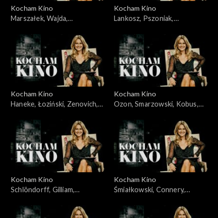
Kocham Kino
Kocham Kino
Marszałek, Wajda,
Lankosz, Pszoniak,
30.10.2009
10.11.2009
Kocham Kino
Kocham Kino
Haneke, Łoziński, Zenovich,
Ozon, Smarzowski, Kobus,
17.11.2009
24.11.2009
Kocham Kino
Kocham Kino
Schlöndorff, Gilliam,
Śmiałkowski, Connery,
01.12.2009
Plucińska, 08.12.2009