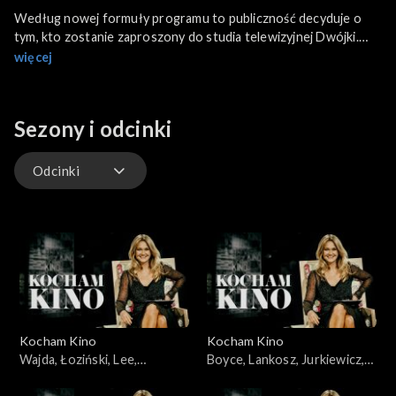
Według nowej formuły programu to publiczność decyduje o
tym, kto zostanie zaproszony do studia telewizyjnej Dwójki.
Tym razem w magazynie „Kocham kino” gościł Lech Majewski.
więcej
Reżyser, autor takich filmów jak „Młyn i krzyż” czy „Wojaczek”,
rozmawiał z Grażyną Torbicką o Bergmanie, współpracy z
zagranicznymi aktorami i Śląsku.
Sezony i odcinki
Odcinki
Odcinki
Kocham Kino
Kocham Kino
Wajda, Łoziński, Lee,
Boyce, Lankosz, Jurkiewicz,
22.01.2008
Łoziński, Heitzman,