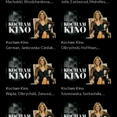
Machulski, Khodchenkova,
Jolie, Eastwood, Meirelles,
Leigh, Hawkins, 25.11.2008
Bernal, Allen, Alonso, Salles,
20.05.2008
Kocham Kino
Kocham Kino
German, Jankowska-Cieślak,
Olbrychski, Hoffman,
Stroiński, Rosa, Ferzetti,
Dammas, 15.04.2008
Bigelow, 09.09.2008
Kocham Kino
Kocham Kino
Wajda, Olbrychski, Zanussi,
Szumowska, Santaolalla,
Palkowski, 15.01.08
28.10.2008