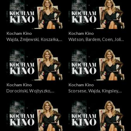
03.06.2008
Kocham Kino
Kocham Kino
Wajda, Żmijewski, Koszałka,
Watson, Bardem, Coen, Jolie,
Piekorz, 29.01.2008
05.02.2008
Kocham Kino
Kocham Kino
Dorociński, Wojtyszko,
Scorsese, Wajda, Kingsley,
Zelenka, Foster, 08.04.2008
Cruz, 12.02.2008