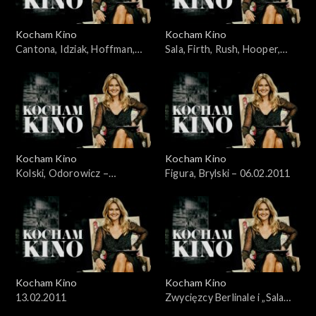
Kocham Kino
Kocham Kino
Cantona, Idziak, Hoffman,
Sala, Firth, Rush, Hooper,
Bernal – 16.01.2011
Aronofsky – 23.01.2011
Kocham Kino
Kocham Kino
Kolski, Odorowicz –
Figura, Brylski – 06.02.2011
30.01.2011
Kocham Kino
Kocham Kino
13.02.2011
Zwycięzcy Berlinale i „Sala
samobójców” Komasy