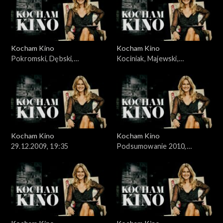
Kocham Kino
Kocham Kino
Pokromski, Dębski,
Kociniak, Majewski,
15.12.2009
22.12.2009,
Kocham Kino
Kocham Kino
29.12.2009, 19:35
Podsumowanie 2010,
05.01.2010