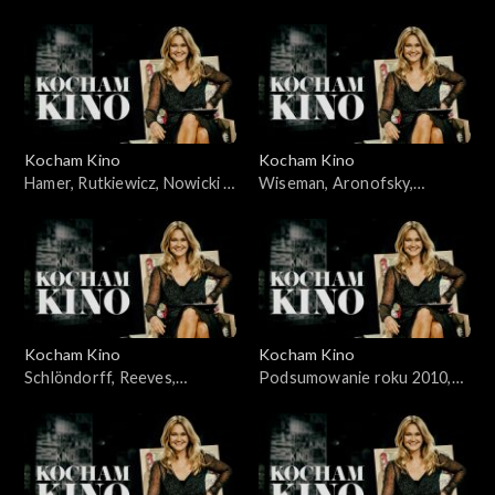
Jakubik, Topa – 14.11.2010
Żydowicz, Falk, Grabowska –
21.11.2010
Kocham Kino
Kocham Kino
Hamer, Rutkiewicz, Nowicki –
Wiseman, Aronofsky,
28.11.2010
Majewski – 05.12.2010
Kocham Kino
Kocham Kino
Schlöndorff, Reeves,
Podsumowanie roku 2010,
Merczyński - 12.12.2010
Śmiałkowski, Frears –
10.01.2011