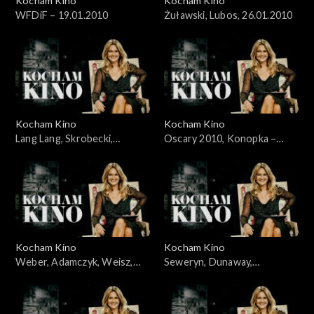
Kocham Kino
Kocham Kino
WFDiF – 19.01.2010
Żuławski, Lubos, 26.01.2010
Kocham Kino
Kocham Kino
Lang Lang, Skrobecki,
Oscary 2010, Konopka –
Welchman, 09.02.2010
07.03.2010
Kocham Kino
Kocham Kino
Weber, Adamczyk, Weisz,
Seweryn, Dunaway,
Kidawa-Błoński, 14.03.2010
21.03.2010