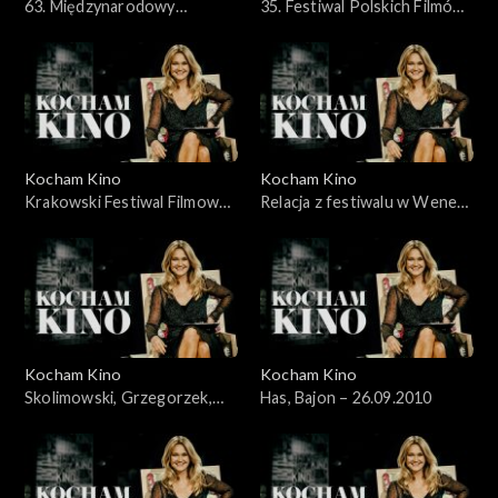
63. Międzynarodowy
35. Festiwal Polskich Filmów
Festiwal Filmowy Cannes
Fabularnych, 30.05.2010
2010 - 23.05.2010
Kocham Kino
Kocham Kino
Krakowski Festiwal Filmowy
Relacja z festiwalu w Wenecji
– 06.06.2010
– 12.09.2010
Kocham Kino
Kocham Kino
Skolimowski, Grzegorzek,
Has, Bajon – 26.09.2010
Kolak, Kijowski, 19.09.2010