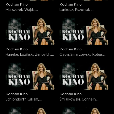
Kocham Kino
Kocham Kino
Marszałek, Wajda,
Lankosz, Pszoniak,
30.10.2009
10.11.2009
Kocham Kino
Kocham Kino
Haneke, Łoziński, Zenovich,
Ozon, Smarzowski, Kobus,
17.11.2009
24.11.2009
Kocham Kino
Kocham Kino
Schlöndorff, Gilliam,
Śmiałkowski, Connery,
01.12.2009
Plucińska, 08.12.2009