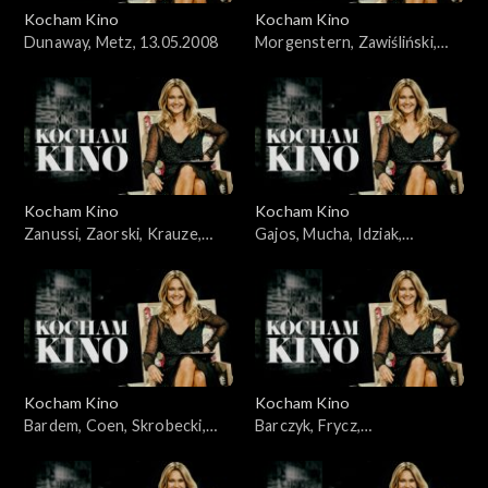
Kocham Kino
Kocham Kino
Dunaway, Metz, 13.05.2008
Morgenstern, Zawiśliński,
18.03.2008
Kocham Kino
Kocham Kino
Zanussi, Zaorski, Krauze,
Gajos, Mucha, Idziak,
Idziak, Bajon, 23.09.2008
25.03.2008
Kocham Kino
Kocham Kino
Bardem, Coen, Skrobecki,
Barczyk, Frycz,
Paluch, 26.02.2008
Kleszczewska, Dylewska,
04.11.2008