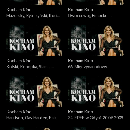
Kocham Kino
Kocham Kino
Mazursky, Rybczyński, Kucia,
Dworcewoj, Eimbcke,
31.05.2009
07.06.2009
Kocham Kino
Kocham Kino
Kolski, Konopka, Slama,
66. Międzynarodowy
Kobus, 14.06.2009
Festiwal Filmowy w Wenecji,
13.09.2009
Kocham Kino
Kocham Kino
Harrison, Gay Harden, Falk,
34. FPFF w Gdyni, 20.09.2009
27.09.2009