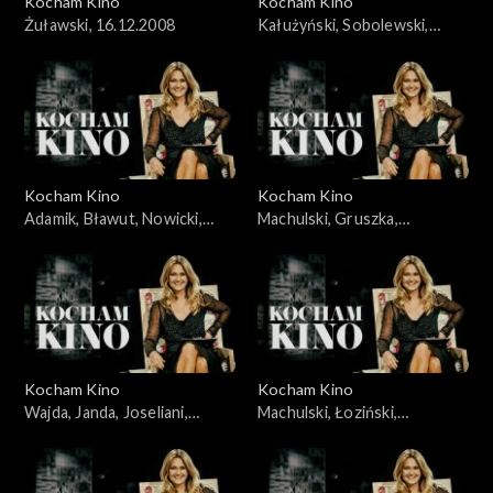
Kocham Kino
Kocham Kino
Żuławski, 16.12.2008
Kałużyński, Sobolewski,
Rakowiecki, 21.10.2008
Kocham Kino
Kocham Kino
Adamik, Bławut, Nowicki,
Machulski, Gruszka,
Szumowska, Jankowska-
Wyrypajew, 02.02.2010
Cieślak, 16.09.2008
Kocham Kino
Kocham Kino
Wajda, Janda, Joseliani,
Machulski, Łoziński,
Streep, 30.09.2008
23.12.2008