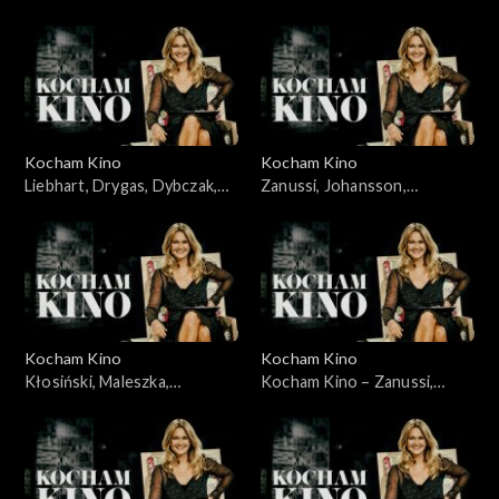
Karolak, Szczepański,
22.06.2008
Kocham Kino
Kocham Kino
Liebhart, Drygas, Dybczak,
Zanussi, Johansson,
Nagłowski, 06.05.2008
Portman, Lewandowski,
10.06.2008
Kocham Kino
Kocham Kino
Kłosiński, Maleszka,
Kocham Kino – Zanussi,
Wieczyński, Woronowicz,
Bławut, 27.01.09
08.01.2008