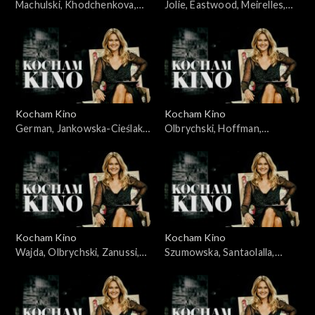
Machulski, Khodchenkova,
Jolie, Eastwood, Meirelles,
Leigh, Hawkins, 25.11.2008
Bernal, Allen, Alonso, Salles,
20.05.2008
Kocham Kino
Kocham Kino
German, Jankowska-Cieślak,
Olbrychski, Hoffman,
Stroiński, Rosa, Ferzetti,
Dammas, 15.04.2008
Bigelow, 09.09.2008
Kocham Kino
Kocham Kino
Wajda, Olbrychski, Zanussi,
Szumowska, Santaolalla,
Palkowski, 15.01.08
28.10.2008