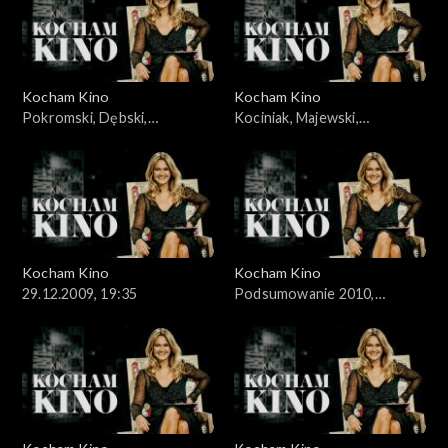
Kocham Kino
Kocham Kino
Pokromski, Dębski,
Kociniak, Majewski,
15.12.2009
22.12.2009,
Kocham Kino
Kocham Kino
29.12.2009, 19:35
Podsumowanie 2010,
05.01.2010