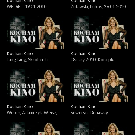
Kocham Kino
Kocham Kino
WFDiF – 19.01.2010
Żuławski, Lubos, 26.01.2010
Kocham Kino
Kocham Kino
Lang Lang, Skrobecki,
Oscary 2010, Konopka –
Welchman, 09.02.2010
07.03.2010
Kocham Kino
Kocham Kino
Weber, Adamczyk, Weisz,
Seweryn, Dunaway,
Kidawa-Błoński, 14.03.2010
21.03.2010