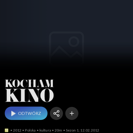
Kocham Kino
ODTWÓRZ
2012
Polska
kultura
20m
Sezon 1, 12.02.2012