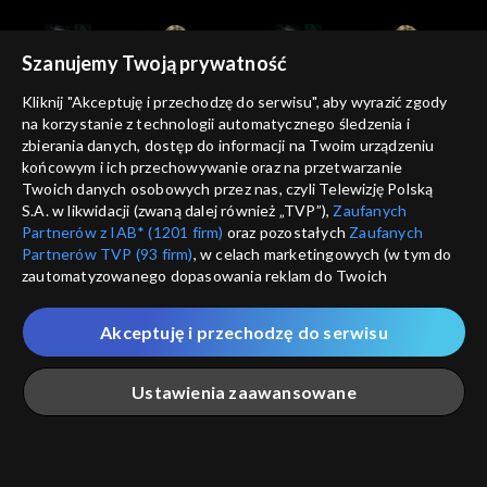
Szanujemy Twoją prywatność
Kliknij "Akceptuję i przechodzę do serwisu", aby wyrazić zgody
na korzystanie z technologii automatycznego śledzenia i
zbierania danych, dostęp do informacji na Twoim urządzeniu
Kocham Kino
Kocham Kino
końcowym i ich przechowywanie oraz na przetwarzanie
21.10.2012
28.10.2012
Twoich danych osobowych przez nas, czyli Telewizję Polską
S.A. w likwidacji (zwaną dalej również „TVP”),
Zaufanych
Partnerów z IAB* (1201 firm)
oraz pozostałych
Zaufanych
Partnerów TVP (93 firm)
, w celach marketingowych (w tym do
zautomatyzowanego dopasowania reklam do Twoich
zainteresowań i mierzenia ich skuteczności) i pozostałych,
które wskazujemy poniżej, a także zgody na udostępnianie
Akceptuję i przechodzę do serwisu
przez nas identyfikatora PPID do Google.
Kocham Kino
Kocham Kino
04.11.2012
18.11.2012
Twoje dane osobowe zbierane podczas odwiedzania przez
Ustawienia zaawansowane
Ciebie naszych
poszczególnych serwisów
zwanych dalej
„Portalem”, w tym informacje zapisywane za pomocą
technologii takich jak: pliki cookie, sygnalizatory WWW lub
innych podobnych technologii umożliwiających świadczenie
Główna
Szukaj
Moja lista
Na żywo
Więcej
dopasowanych i bezpiecznych usług, personalizację treści