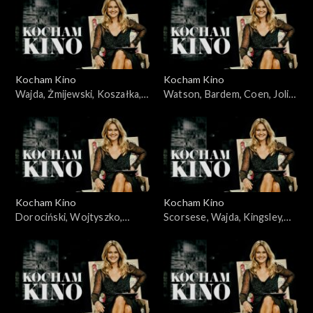
03.06.2008
Kocham Kino
Kocham Kino
Wajda, Żmijewski, Koszałka,
Watson, Bardem, Coen, Jolie,
Piekorz, 29.01.2008
05.02.2008
Kocham Kino
Kocham Kino
Dorociński, Wojtyszko,
Scorsese, Wajda, Kingsley,
Zelenka, Foster, 08.04.2008
Cruz, 12.02.2008