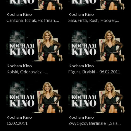
Kocham Kino
Kocham Kino
Cantona, Idziak, Hoffman,
Sala, Firth, Rush, Hooper,
Bernal – 16.01.2011
Aronofsky – 23.01.2011
Kocham Kino
Kocham Kino
Kolski, Odorowicz –
Figura, Brylski – 06.02.2011
30.01.2011
Kocham Kino
Kocham Kino
13.02.2011
Zwycięzcy Berlinale i „Sala
samobójców” Komasy