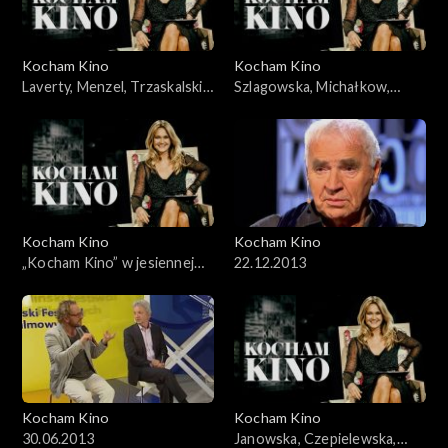
Kocham Kino
Kocham Kino
Laverty, Menzel, Trzaskalski,
Szlagowska, Michałkow,
04.03.2008
Krzystek, Mohn, 18.11.2008
Kocham Kino
Kocham Kino
„Kocham Kino” w jesiennej
22.12.2013
ramówce TVP2
Kocham Kino
Kocham Kino
30.06.2013
Janowska, Czepielewska,