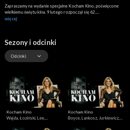
Zapraszamy na wydanie specjalne Kocham Kino, poświęcone
wielkiemu świętu kina. 9 lutego rozpoczął się 62.
Międzynarodowy Festiwal Filmowy w Berlinie. Potrwa dziesięć
więcej
dni, a widzowie będą mogli obejrzeć 395 obrazów. W głównym
programie pokazane zostaną 23 filmy. 19 obrazów będzie mieć
w Berlinie swoje światowe premiery. Ważnym polskim akcentem
Sezony i odcinki
będzie najnowszy film Małgorzaty Szumowskiej pt.
„Sponsoring” z Juliette Binoche. Zapraszamy na wywiad z
francuską aktorką, zarejestrowany podczas jej pobytu w
Odcinki
Polsce.
Odcinki
Kocham Kino
Kocham Kino
Wajda, Łoziński, Lee,
Boyce, Lankosz, Jurkiewicz,
22.01.2008
Łoziński, Heitzman,