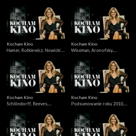
Jakubik, Topa – 14.11.2010
Żydowicz, Falk, Grabowska –
21.11.2010
Kocham Kino
Kocham Kino
Hamer, Rutkiewicz, Nowicki –
Wiseman, Aronofsky,
28.11.2010
Majewski – 05.12.2010
Kocham Kino
Kocham Kino
Schlöndorff, Reeves,
Podsumowanie roku 2010,
Merczyński - 12.12.2010
Śmiałkowski, Frears –
10.01.2011