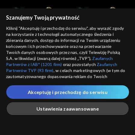
Szanujemy Twoją prywatność
Kliknij "Akceptuję i przechodzę do serwisu", aby wyrazić zgody
na korzystanie z technologii automatycznego śledzenia i
zbierania danych, dostęp do informacji na Twoim urządzeniu
Kocham Kino
Kocham Kino
końcowym i ich przechowywanie oraz na przetwarzanie
21.10.2012
28.10.2012
Twoich danych osobowych przez nas, czyli Telewizję Polską
S.A. w likwidacji (zwaną dalej również „TVP”),
Zaufanych
Partnerów z IAB* (1201 firm)
oraz pozostałych
Zaufanych
Partnerów TVP (93 firm)
, w celach marketingowych (w tym do
zautomatyzowanego dopasowania reklam do Twoich
zainteresowań i mierzenia ich skuteczności) i pozostałych,
które wskazujemy poniżej, a także zgody na udostępnianie
Akceptuję i przechodzę do serwisu
przez nas identyfikatora PPID do Google.
Kocham Kino
Kocham Kino
04.11.2012
18.11.2012
Twoje dane osobowe zbierane podczas odwiedzania przez
Ustawienia zaawansowane
Ciebie naszych
poszczególnych serwisów
zwanych dalej
„Portalem”, w tym informacje zapisywane za pomocą
technologii takich jak: pliki cookie, sygnalizatory WWW lub
innych podobnych technologii umożliwiających świadczenie
Główna
Szukaj
Moja lista
Na żywo
Więcej
dopasowanych i bezpiecznych usług, personalizację treści