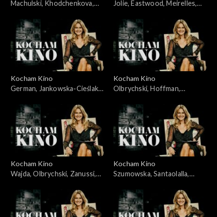
Machulski, Khodchenkova,
Jolie, Eastwood, Meirelles,
Leigh, Hawkins, 25.11.2008
Bernal, Allen, Alonso, Salles,
20.05.2008
Kocham Kino
Kocham Kino
German, Jankowska-Cieślak,
Olbrychski, Hoffman,
Stroiński, Rosa, Ferzetti,
Dammas, 15.04.2008
Bigelow, 09.09.2008
Kocham Kino
Kocham Kino
Wajda, Olbrychski, Zanussi,
Szumowska, Santaolalla,
Palkowski, 15.01.08
28.10.2008