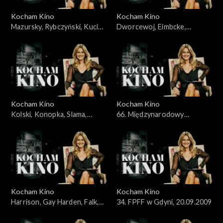
Kocham Kino
Kocham Kino
Mazursky, Rybczyński, Kucia,
Dworcewoj, Eimbcke,
31.05.2009
07.06.2009
Kocham Kino
Kocham Kino
Kolski, Konopka, Slama,
66. Międzynarodowy
Kobus, 14.06.2009
Festiwal Filmowy w Wenecji,
13.09.2009
Kocham Kino
Kocham Kino
Harrison, Gay Harden, Falk,
34. FPFF w Gdyni, 20.09.2009
27.09.2009