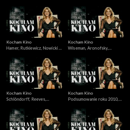
Jakubik, Topa – 14.11.2010
Żydowicz, Falk, Grabowska –
21.11.2010
Kocham Kino
Kocham Kino
Hamer, Rutkiewicz, Nowicki –
Wiseman, Aronofsky,
28.11.2010
Majewski – 05.12.2010
Kocham Kino
Kocham Kino
Schlöndorff, Reeves,
Podsumowanie roku 2010,
Merczyński - 12.12.2010
Śmiałkowski, Frears –
10.01.2011