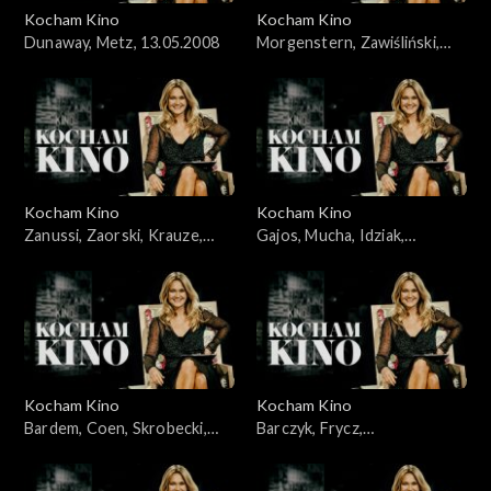
Kocham Kino
Kocham Kino
Dunaway, Metz, 13.05.2008
Morgenstern, Zawiśliński,
18.03.2008
Kocham Kino
Kocham Kino
Zanussi, Zaorski, Krauze,
Gajos, Mucha, Idziak,
Idziak, Bajon, 23.09.2008
25.03.2008
Kocham Kino
Kocham Kino
Bardem, Coen, Skrobecki,
Barczyk, Frycz,
Paluch, 26.02.2008
Kleszczewska, Dylewska,
04.11.2008