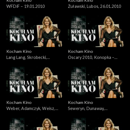
Kocham Kino
Kocham Kino
WFDiF – 19.01.2010
Żuławski, Lubos, 26.01.2010
Kocham Kino
Kocham Kino
Lang Lang, Skrobecki,
Oscary 2010, Konopka –
Welchman, 09.02.2010
07.03.2010
Kocham Kino
Kocham Kino
Weber, Adamczyk, Weisz,
Seweryn, Dunaway,
Kidawa-Błoński, 14.03.2010
21.03.2010