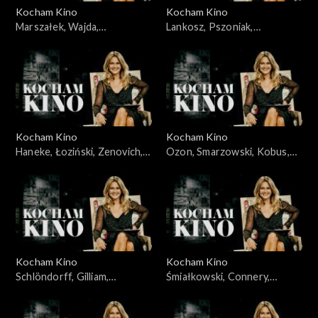
Kocham Kino
Kocham Kino
Marszałek, Wajda,
Lankosz, Pszoniak,
30.10.2009
10.11.2009
Kocham Kino
Kocham Kino
Haneke, Łoziński, Zenovich,
Ozon, Smarzowski, Kobus,
17.11.2009
24.11.2009
Kocham Kino
Kocham Kino
Schlöndorff, Gilliam,
Śmiałkowski, Connery,
01.12.2009
Plucińska, 08.12.2009