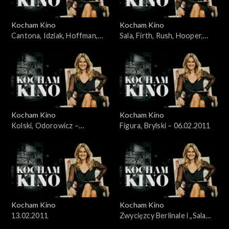
Kocham Kino
Kocham Kino
Cantona, Idziak, Hoffman,
Sala, Firth, Rush, Hooper,
Bernal – 16.01.2011
Aronofsky – 23.01.2011
Kocham Kino
Kocham Kino
Kolski, Odorowicz –
Figura, Brylski – 06.02.2011
30.01.2011
Kocham Kino
Kocham Kino
13.02.2011
Zwycięzcy Berlinale i „Sala
samobójców” Komasy