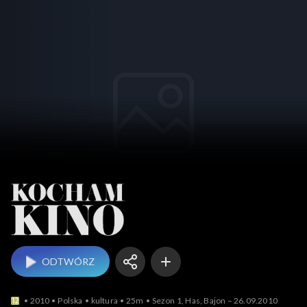
Kocham Kino
ODTWÓRZ
2010
Polska
kultura
25m
Sezon 1, Has, Bajon – 26.09.2010