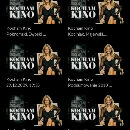
Kocham Kino
Kocham Kino
Pokromski, Dębski,
Kociniak, Majewski,
15.12.2009
22.12.2009,
Kocham Kino
Kocham Kino
29.12.2009, 19:35
Podsumowanie 2010,
05.01.2010