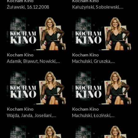
Kocham Kino
Kocham Kino
Żuławski, 16.12.2008
Kałużyński, Sobolewski,
Rakowiecki, 21.10.2008
Kocham Kino
Kocham Kino
Adamik, Bławut, Nowicki,
Machulski, Gruszka,
Szumowska, Jankowska-
Wyrypajew, 02.02.2010
Cieślak, 16.09.2008
Kocham Kino
Kocham Kino
Wajda, Janda, Joseliani,
Machulski, Łoziński,
Streep, 30.09.2008
23.12.2008