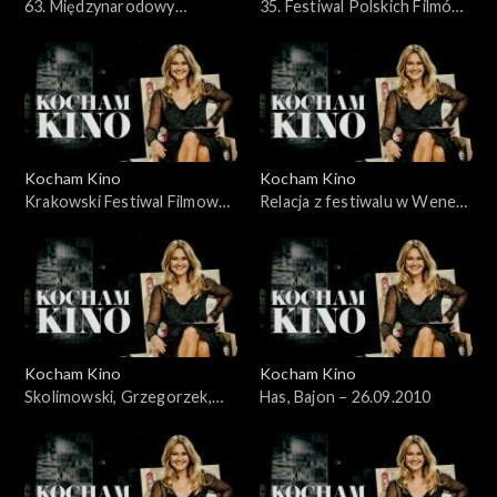
63. Międzynarodowy
35. Festiwal Polskich Filmów
Festiwal Filmowy Cannes
Fabularnych, 30.05.2010
2010 - 23.05.2010
Kocham Kino
Kocham Kino
Krakowski Festiwal Filmowy
Relacja z festiwalu w Wenecji
– 06.06.2010
– 12.09.2010
Kocham Kino
Kocham Kino
Skolimowski, Grzegorzek,
Has, Bajon – 26.09.2010
Kolak, Kijowski, 19.09.2010