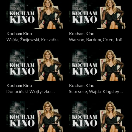
03.06.2008
Kocham Kino
Kocham Kino
Wajda, Żmijewski, Koszałka,
Watson, Bardem, Coen, Jolie,
Piekorz, 29.01.2008
05.02.2008
Kocham Kino
Kocham Kino
Dorociński, Wojtyszko,
Scorsese, Wajda, Kingsley,
Zelenka, Foster, 08.04.2008
Cruz, 12.02.2008