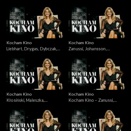
Karolak, Szczepański,
22.06.2008
Kocham Kino
Kocham Kino
Liebhart, Drygas, Dybczak,
Zanussi, Johansson,
Nagłowski, 06.05.2008
Portman, Lewandowski,
10.06.2008
Kocham Kino
Kocham Kino
Kłosiński, Maleszka,
Kocham Kino – Zanussi,
Wieczyński, Woronowicz,
Bławut, 27.01.09
08.01.2008