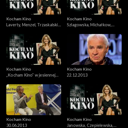
Kocham Kino
Kocham Kino
Laverty, Menzel, Trzaskalski,
Szlagowska, Michałkow,
04.03.2008
Krzystek, Mohn, 18.11.2008
Kocham Kino
Kocham Kino
„Kocham Kino” w jesiennej
22.12.2013
ramówce TVP2
Kocham Kino
Kocham Kino
30.06.2013
Janowska, Czepielewska,