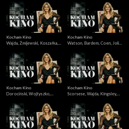
03.06.2008
Kocham Kino
Kocham Kino
Wajda, Żmijewski, Koszałka,
Watson, Bardem, Coen, Jolie,
Piekorz, 29.01.2008
05.02.2008
Kocham Kino
Kocham Kino
Dorociński, Wojtyszko,
Scorsese, Wajda, Kingsley,
Zelenka, Foster, 08.04.2008
Cruz, 12.02.2008