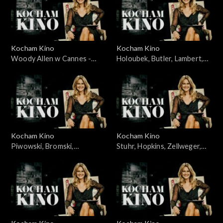
Kocham Kino
Kocham Kino
Woody Allen w Cannes -
Holoubek, Butler, Lambert,
23.05.2010
11.03.2008
Kocham Kino
Kocham Kino
Piwowski, Bromski,
Stuhr, Hopkins, Zellweger,
Kapuściński, 01.04.2008
Caine, 04.12.2007