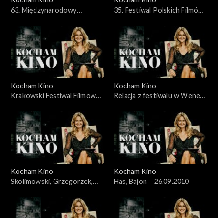
63. Międzynarodowy
35. Festiwal Polskich Filmów
Festiwal Filmowy Cannes
Fabularnych, 30.05.2010
2010 - 23.05.2010
Kocham Kino
Kocham Kino
Krakowski Festiwal Filmowy
Relacja z festiwalu w Wenecji
– 06.06.2010
– 12.09.2010
Kocham Kino
Kocham Kino
Skolimowski, Grzegorzek,
Has, Bajon – 26.09.2010
Kolak, Kijowski, 19.09.2010