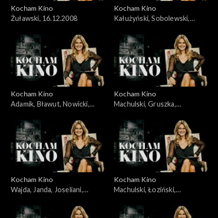
Kocham Kino
Kocham Kino
Żuławski, 16.12.2008
Kałużyński, Sobolewski,
Rakowiecki, 21.10.2008
Kocham Kino
Kocham Kino
Adamik, Bławut, Nowicki,
Machulski, Gruszka,
Szumowska, Jankowska-
Wyrypajew, 02.02.2010
Cieślak, 16.09.2008
Kocham Kino
Kocham Kino
Wajda, Janda, Joseliani,
Machulski, Łoziński,
Streep, 30.09.2008
23.12.2008