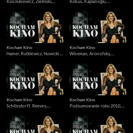
Kościukiewicz, Zieliński,
Kobus, Kaplanoğlu,
Jakubik, Topa – 14.11.2010
Żydowicz, Falk, Grabowska –
21.11.2010
Kocham Kino
Kocham Kino
Hamer, Rutkiewicz, Nowicki –
Wiseman, Aronofsky,
28.11.2010
Majewski – 05.12.2010
Kocham Kino
Kocham Kino
Schlöndorff, Reeves,
Podsumowanie roku 2010,
Merczyński - 12.12.2010
Śmiałkowski, Frears –
10.01.2011