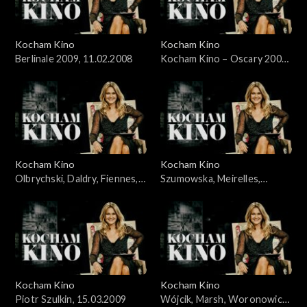
Kocham Kino
Kocham Kino
Berlinale 2009, 11.02.2008
Kocham Kino – Oscary 2009,
Wieczyński i Woronowicz,
24.02.2008
Kocham Kino
Kocham Kino
Olbrychski, Daldry, Fiennes,
Szumowska, Meirelles,
Kross, Stone, 8.03.2008
Bernal, 22.03.2009
Kocham Kino
Kocham Kino
Piotr Szulkin, 15.03.2009
Wójcik, Marsh, Woronowicz,