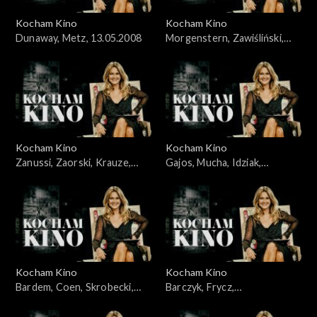
Kocham Kino
Kocham Kino
Dunaway, Metz, 13.05.2008
Morgenstern, Zawiśliński,
18.03.2008
Kocham Kino
Kocham Kino
Zanussi, Zaorski, Krauze,
Gajos, Mucha, Idziak,
Idziak, Bajon, 23.09.2008
25.03.2008
Kocham Kino
Kocham Kino
Bardem, Coen, Skrobecki,
Barczyk, Frycz,
Paluch, 26.02.2008
Kleszczewska, Dylewska,
04.11.2008