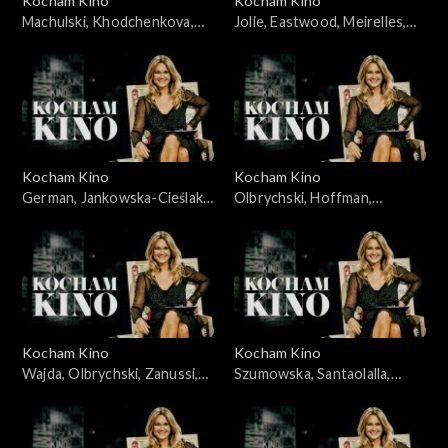
Kocham Kino
Kocham Kino
Machulski, Khodchenkova,
Jolie, Eastwood, Meirelles,
Leigh, Hawkins, 25.11.2008
Bernal, Allen, Alonso, Salles,
20.05.2008
Kocham Kino
Kocham Kino
German, Jankowska-Cieślak,
Olbrychski, Hoffman,
Stroiński, Rosa, Ferzetti,
Dammas, 15.04.2008
Bigelow, 09.09.2008
Kocham Kino
Kocham Kino
Wajda, Olbrychski, Zanussi,
Szumowska, Santaolalla,
Palkowski, 15.01.08
28.10.2008