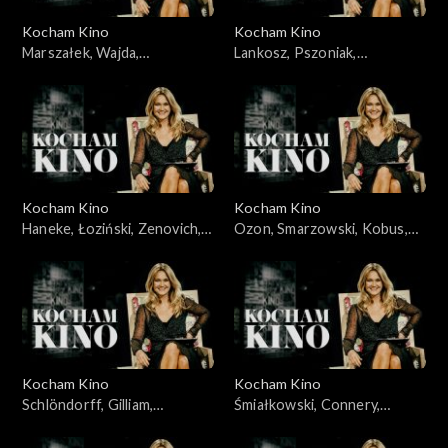
Kocham Kino
Kocham Kino
Marszałek, Wajda,
Lankosz, Pszoniak,
30.10.2009
10.11.2009
Kocham Kino
Kocham Kino
Haneke, Łoziński, Zenovich,
Ozon, Smarzowski, Kobus,
17.11.2009
24.11.2009
Kocham Kino
Kocham Kino
Schlöndorff, Gilliam,
Śmiałkowski, Connery,
01.12.2009
Plucińska, 08.12.2009