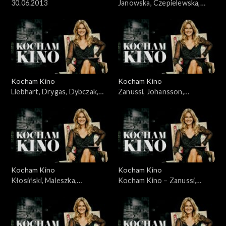
30.06.2013
Janowska, Czepielewska,
Karolak, Szczepański,
22.06.2008
Kocham Kino
Kocham Kino
Liebhart, Drygas, Dybczak,
Zanussi, Johansson,
Nagłowski, 06.05.2008
Portman, Lewandowski,
10.06.2008
Kocham Kino
Kocham Kino
Kłosiński, Maleszka,
Kocham Kino – Zanussi,
Wieczyński, Woronowicz,
Bławut, 27.01.09
08.01.2008