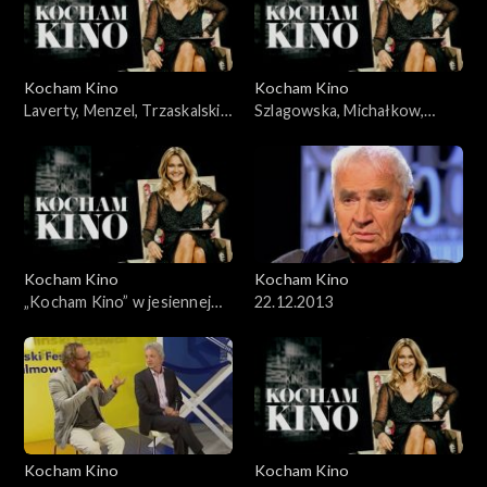
Kocham Kino
Kocham Kino
Laverty, Menzel, Trzaskalski,
Szlagowska, Michałkow,
04.03.2008
Krzystek, Mohn, 18.11.2008
Kocham Kino
Kocham Kino
„Kocham Kino” w jesiennej
22.12.2013
ramówce TVP2
Kocham Kino
Kocham Kino