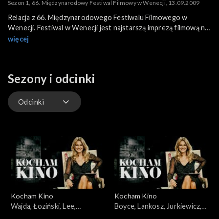
Sezon 1, 66. Międzynarodowy Festiwal Filmowy w Wenecji, 13.09.2009
Relacja z 66. Międzynarodowego Festiwalu Filmowego w
Wenecji. Festiwal w Wenecji jest najstarszą imprezą filmową na
świecie, jego historia sięga 1932 roku. Ważnym polskim
więcej
akcentem był pokaz filmu Tomasza Bagińskiego „Kinematograf”.
Sezony i odcinki
Odcinki
Odcinki
Kocham Kino
Kocham Kino
Wajda, Łoziński, Lee,
Boyce, Lankosz, Jurkiewicz,
22.01.2008
Łoziński, Heitzman,