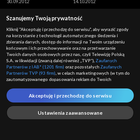
30.09.2012
14.10.2012
Szanujemy Twoją prywatność
Kliknij "Akceptuję i przechodzę do serwisu", aby wyrazić zgody
na korzystanie z technologii automatycznego śledzenia i
zbierania danych, dostęp do informacji na Twoim urządzeniu
końcowym i ich przechowywanie oraz na przetwarzanie
Kocham Kino
Kocham Kino
Twoich danych osobowych przez nas, czyli Telewizję Polską
21.10.2012
28.10.2012
S.A. w likwidacji (zwaną dalej również „TVP”),
Zaufanych
Partnerów z IAB* (1201 firm)
oraz pozostałych
Zaufanych
Partnerów TVP (93 firm)
, w celach marketingowych (w tym do
zautomatyzowanego dopasowania reklam do Twoich
zainteresowań i mierzenia ich skuteczności) i pozostałych,
które wskazujemy poniżej, a także zgody na udostępnianie
Akceptuję i przechodzę do serwisu
przez nas identyfikatora PPID do Google.
Kocham Kino
Kocham Kino
Twoje dane osobowe zbierane podczas odwiedzania przez
04.11.2012
18.11.2012
Ustawienia zaawansowane
Ciebie naszych
poszczególnych serwisów
zwanych dalej
„Portalem”, w tym informacje zapisywane za pomocą
technologii takich jak: pliki cookie, sygnalizatory WWW lub
innych podobnych technologii umożliwiających świadczenie
Główna
Szukaj
Moja lista
Na żywo
Więcej
dopasowanych i bezpiecznych usług, personalizację treści