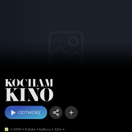
Kocham Kino
ODTWÓRZ
2009
Polska
kultura
32m