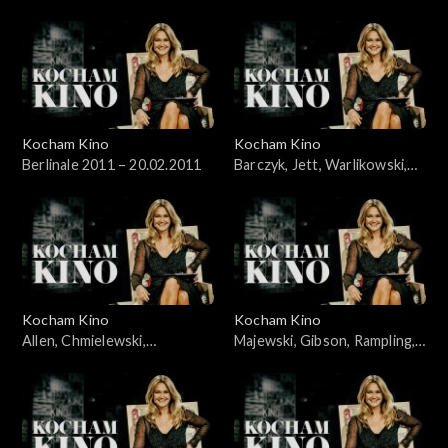
samobójców” Komasy
Kocham Kino
Kocham Kino
Berlinale 2011 – 20.02.2011
Barczyk, Jett, Warlikowski,
06.03.2011
Kocham Kino
Kocham Kino
Allen, Chmielewski,
Majewski, Gibson, Rampling,
Wawszczyk, Kędzierzawska,
21.03.2011
14.03.2011