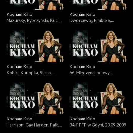
Kocham Kino
Kocham Kino
Mazursky, Rybczyński, Kucia,
Dworcewoj, Eimbcke,
31.05.2009
07.06.2009
Kocham Kino
Kocham Kino
Kolski, Konopka, Slama,
66. Międzynarodowy
Kobus, 14.06.2009
Festiwal Filmowy w Wenecji,
13.09.2009
Kocham Kino
Kocham Kino
Harrison, Gay Harden, Falk,
34. FPFF w Gdyni, 20.09.2009
27.09.2009