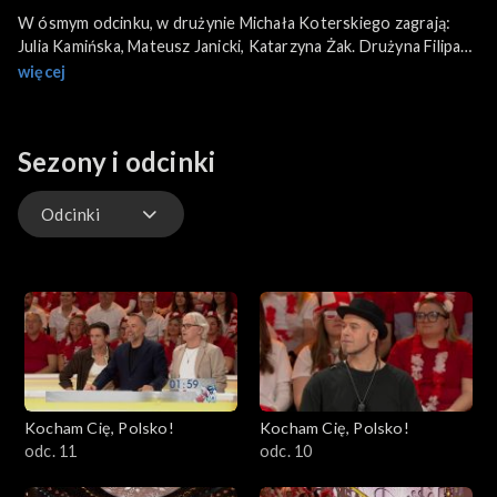
W ósmym odcinku, w drużynie Michała Koterskiego zagrają:
Julia Kamińska, Mateusz Janicki, Katarzyna Żak. Drużyna Filipa
Gurłacza: Kasia Zielińska, Staszek Karpiel - Bułecka, Majka
więcej
Jeżowska. Gościem muzycznym będzie Cleo.
Sezony i odcinki
Odcinki
Odcinki
Kocham Cię, Polsko!
Kocham Cię, Polsko!
odc. 11
odc. 10