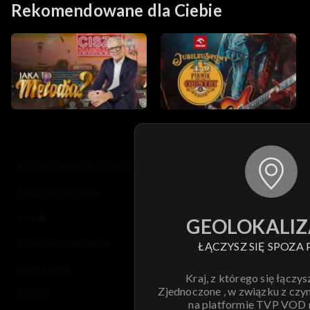
Rekomendowane dla Ciebie
© 2026 Telewizja Polska S.A. w likwidacji
regulamin serwisu
cennik
GEOLOKALIZ
polityka prywatności
ŁĄCZYSZ SIĘ SPOZA 
moje zgody
Kraj, z którego się łączys
Zjednoczone , w związku z czy
pomoc
na platformie TVP VOD