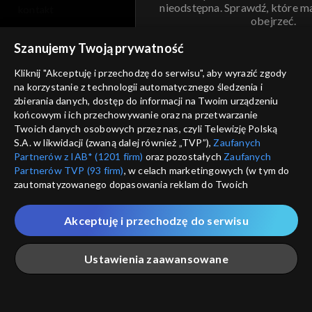
nieodstępna. Sprawdź, które m
kontakt
obejrzeć.
voucher
Szanujemy Twoją prywatność
Nie pokazuj pon
dostępność
Kliknij "Akceptuję i przechodzę do serwisu", aby wyrazić zgody
na korzystanie z technologii automatycznego śledzenia i
informacje o dostawcy usług
ANULUJ
SP
zbierania danych, dostęp do informacji na Twoim urządzeniu
końcowym i ich przechowywanie oraz na przetwarzanie
Twoich danych osobowych przez nas, czyli Telewizję Polską
S.A. w likwidacji (zwaną dalej również „TVP”),
Zaufanych
Partnerów z IAB* (1201 firm)
oraz pozostałych
Zaufanych
Partnerów TVP (93 firm)
, w celach marketingowych (w tym do
zautomatyzowanego dopasowania reklam do Twoich
zainteresowań i mierzenia ich skuteczności) i pozostałych,
które wskazujemy poniżej, a także zgody na udostępnianie
Akceptuję i przechodzę do serwisu
przez nas identyfikatora PPID do Google.
Twoje dane osobowe zbierane podczas odwiedzania przez
Ustawienia zaawansowane
Ciebie naszych
poszczególnych serwisów
zwanych dalej
„Portalem”, w tym informacje zapisywane za pomocą
technologii takich jak: pliki cookie, sygnalizatory WWW lub
innych podobnych technologii umożliwiających świadczenie
Główna
Szukaj
Moja lista
Na żywo
Więcej