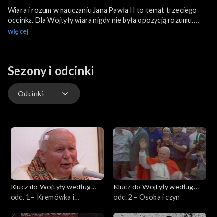
Wiara i rozum w nauczaniu Jana Pawła II to temat trzeciego
odcinka. Dla Wojtyły wiara nigdy nie była opozycją rozumu.
Mówił często, że to dwa skrzydła, na których duch ludzki unosi
więcej
się ku kontemplacji prawdy. Michał Łuczewski pokazuje, że
Wojtyła upatrywał źródeł filozofii Zachodu w Jerozolimie i
Atenach – w filozofii starożytnej Grecji i w Biblii.
Sezony i odcinki
Odcinki
Odcinki
Klucz do Wojtyły według
Klucz do Wojtyły według
Łuczewskiego
odc. 1 – Kremówka i
Łuczewskiego
odc. 2 – Osoba i czyn
Sofokles