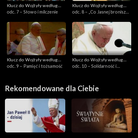
Klucz do Wojtyły według
Klucz do Wojtyły według
Łuczewskiego
odc. 7 – Słowo i milczenie
Łuczewskiego
odc. 8 – „Co Jasnej bronisz
Częstochowy i w Ostrej
świecisz Bramie”
Klucz do Wojtyły według
Klucz do Wojtyły według
Łuczewskiego
odc. 9 – Pamięć i tożsamość
Łuczewskiego
odc. 10 – Solidarność i
miłosierdzie
Rekomendowane dla Ciebie