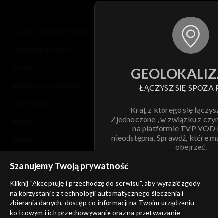
© 2026 Telewizja Polska S.A. w likwidacji
regulamin serwisu
cennik
GEOLOKALIZ
polityka prywatności
ŁĄCZYSZ SIĘ SPOZA 
moje zgody
Kraj, z którego się łączys
Zjednoczone , w związku z czy
pomoc
na platformie TVP VOD
nieodstępna. Sprawdź, które m
kontakt
obejrzeć.
voucher
Szanujemy Twoją prywatność
Nie pokazuj pon
dostępność
Kliknij "Akceptuję i przechodzę do serwisu", aby wyrazić zgody
na korzystanie z technologii automatycznego śledzenia i
informacje o dostawcy usług
ANULUJ
SP
zbierania danych, dostęp do informacji na Twoim urządzeniu
końcowym i ich przechowywanie oraz na przetwarzanie