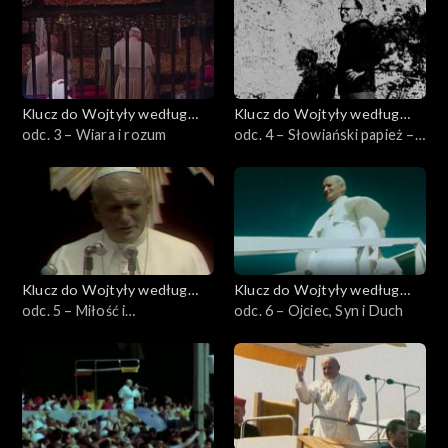
Klucz do Wojtyły według
Klucz do Wojtyły według
Łuczewskiego
odc. 3 – Wiara i rozum
Łuczewskiego
odc. 4 – Słowiański papież –
polski chłopak
Klucz do Wojtyły według
Klucz do Wojtyły według
Łuczewskiego
odc. 5 – Miłość i
Łuczewskiego
odc. 6 – Ojciec, Syn i Duch
odpowiedzialność