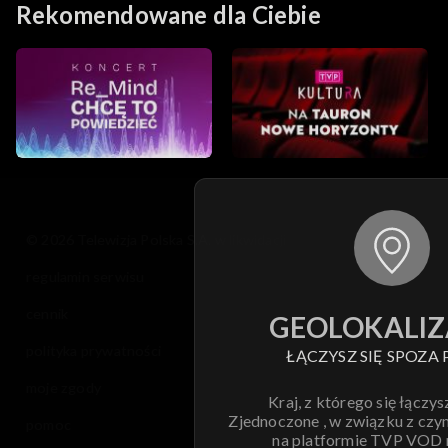
Rekomendowane dla Ciebie
© 2026 Telewizja Polska S.A. w likwidacji
regulamin serwisu
cennik
GEOLOKALIZ
polityka prywatności
ŁĄCZYSZ SIĘ SPOZA 
moje zgody
Kraj, z którego się łączys
Zjednoczone , w związku z czy
pomoc
na platformie TVP VOD