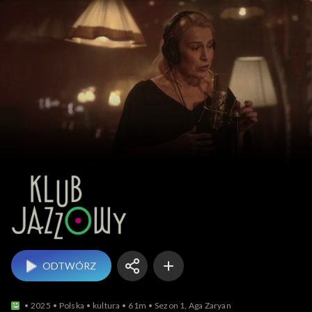
Klub jazzowy
ODTWÓRZ
2025
Polska
kultura
61m
Sezon 1, Aga Zaryan