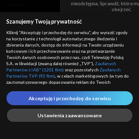
nieodstępna. Sprawdź, które m
kontakt
obejrzeć.
voucher
Szanujemy Twoją prywatność
Nie pokazuj pon
dostępność
Kliknij "Akceptuję i przechodzę do serwisu", aby wyrazić zgody
na korzystanie z technologii automatycznego śledzenia i
informacje o dostawcy usług
ANULUJ
SP
zbierania danych, dostęp do informacji na Twoim urządzeniu
końcowym i ich przechowywanie oraz na przetwarzanie
Twoich danych osobowych przez nas, czyli Telewizję Polską
S.A. w likwidacji (zwaną dalej również „TVP”),
Zaufanych
Partnerów z IAB* (1201 firm)
oraz pozostałych
Zaufanych
Partnerów TVP (93 firm)
, w celach marketingowych (w tym do
zautomatyzowanego dopasowania reklam do Twoich
zainteresowań i mierzenia ich skuteczności) i pozostałych,
które wskazujemy poniżej, a także zgody na udostępnianie
Akceptuję i przechodzę do serwisu
przez nas identyfikatora PPID do Google.
Twoje dane osobowe zbierane podczas odwiedzania przez
Ustawienia zaawansowane
Ciebie naszych
poszczególnych serwisów
zwanych dalej
„Portalem”, w tym informacje zapisywane za pomocą
technologii takich jak: pliki cookie, sygnalizatory WWW lub
innych podobnych technologii umożliwiających świadczenie
Główna
Szukaj
Moja lista
Na żywo
Więcej