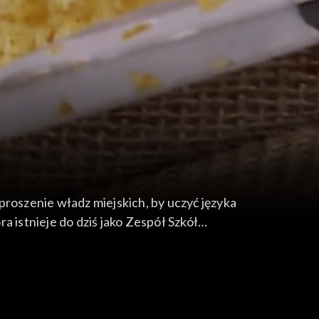
proszenie władz miejskich, by uczyć języka
 istnieje do dziś jako Zespół Szkół
cie realizują się też w kuchni. Remigiusz z s.