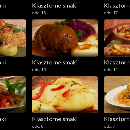
aki
Klasztorne smaki
Klasztorn
odc. 18
odc. 17
aki
Klasztorne smaki
Klasztorn
odc. 13
odc. 12
aki
Klasztorne smaki
Klasztorn
odc. 8
odc. 7