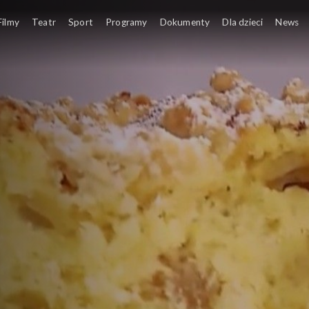
Filmy
Teatr
Sport
Programy
Dokumenty
Dla dzieci
News