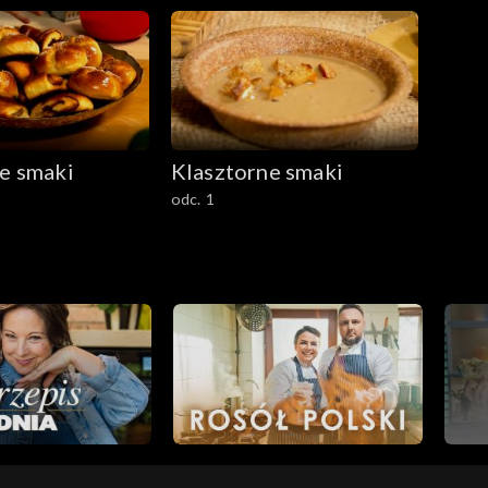
e smaki
Klasztorne smaki
odc. 1