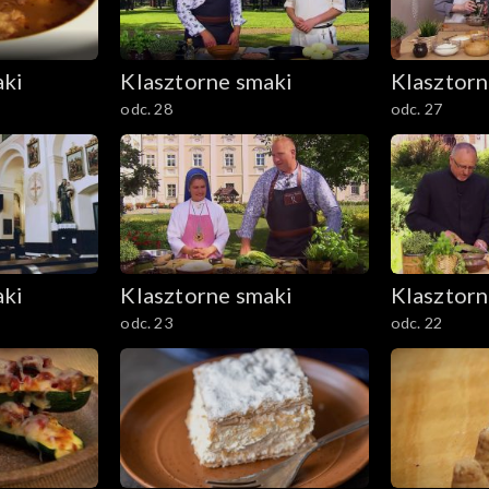
aki
Klasztorne smaki
Klasztorn
odc. 28
odc. 27
aki
Klasztorne smaki
Klasztorn
odc. 23
odc. 22