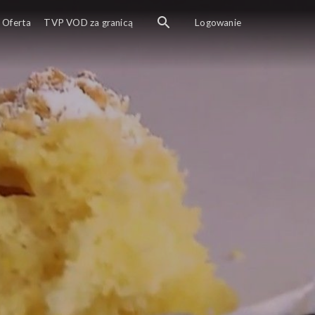
Oferta
TVP VOD za granicą
Logowanie