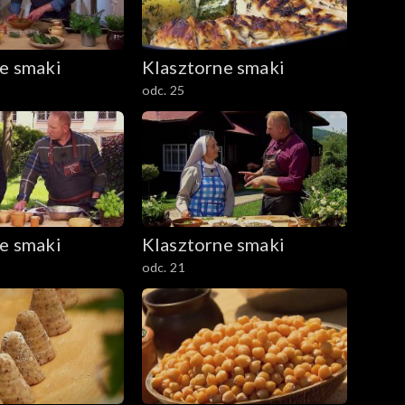
e smaki
Klasztorne smaki
odc. 25
e smaki
Klasztorne smaki
odc. 21