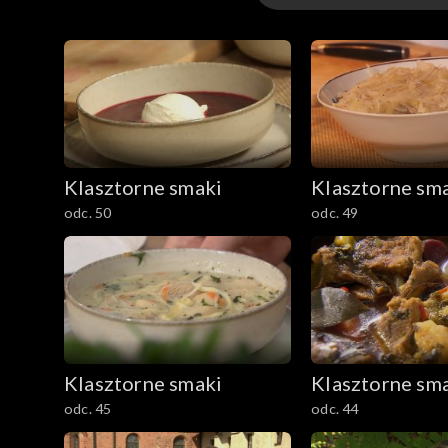
Odcinki
Klasztorne smaki
Klasztorne sm
odc. 50
odc. 49
Klasztorne smaki
Klasztorne sm
odc. 45
odc. 44