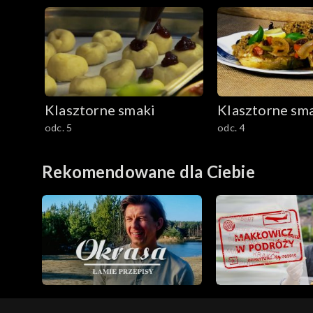
Klasztorne smaki
Klasztorne sm
odc. 5
odc. 4
Rekomendowane dla Ciebie