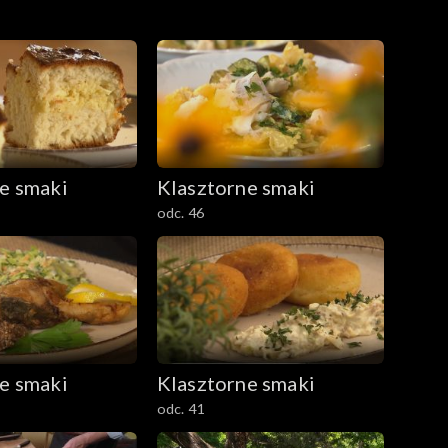
e smaki
Klasztorne smaki
odc. 46
e smaki
Klasztorne smaki
odc. 41