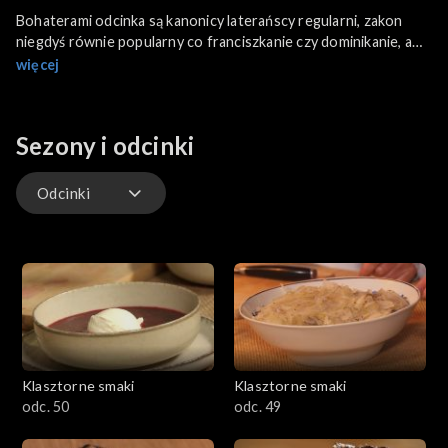
Bohaterami odcinka są kanonicy laterańscy regularni, zakon
niegdyś równie popularny co franciszkanie czy dominikanie, a
dziś mało znany. Remigiusz Rączka odwiedza średniowieczny
więcej
klasztor w Mstowie z 1218 roku, który odwiedzali polscy
królowie od Władysława Łokietka, Kazimierza Wielkiego,
Władysława Jagiełły po Kazimierza Jagiellończyka. Z ojcem
Sezony i odcinki
Janem przyrządza gęś w jabłkach z czarnymi kluskami i modrą
kapustą.
Odcinki
Odcinki
Klasztorne smaki
Klasztorne smaki
odc. 50
odc. 49