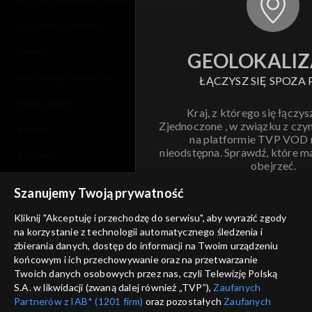
regulamin serwisu
cennik
GEOLOKALIZ
polityka prywatności
ŁĄCZYSZ SIĘ SPOZA 
moje zgody
Kraj, z którego się łączys
Zjednoczone , w związku z czy
pomoc
na platformie TVP VOD
nieodstępna. Sprawdź, które m
kontakt
obejrzeć.
voucher
Szanujemy Twoją prywatność
Nie pokazuj pon
dostępność
Kliknij "Akceptuję i przechodzę do serwisu", aby wyrazić zgody
informacje o dostawcy usług
na korzystanie z technologii automatycznego śledzenia i
ANULUJ
SP
zbierania danych, dostęp do informacji na Twoim urządzeniu
końcowym i ich przechowywanie oraz na przetwarzanie
Twoich danych osobowych przez nas, czyli Telewizję Polską
S.A. w likwidacji (zwaną dalej również „TVP”),
Zaufanych
Partnerów z IAB* (1201 firm)
oraz pozostałych
Zaufanych