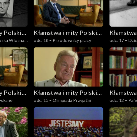
y Polski
Kłamstwa i mity Polski
Kłamstwa 
raska Wiosna
odc. 18 – Przodownicy pracy
odc. 17 – Dzi
Ludowej
Ludowej
y Polski
Kłamstwa i mity Polski
Kłamstwa 
zyskane
odc. 13 – Olimpiada Przyjaźni
odc. 12 – Pa
Ludowej
Ludowej
Gospodarstw