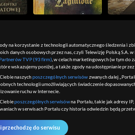
gody na korzystanie z technologii automatycznego śledzenia i z
h danych osobowych przez nas, czyli Telewizję Polską S.A. w l
moje zgody
pomoc
kontakt
voucher
dostępno
Partnerów TVP (93 firm)
, w celach marketingowych (w tym do
CJA
 które wskazujemy poniżej, a także zgody na udostępnianie prze
LSKI
Ciebie naszych
poszczególnych serwisów
zwanych dalej „Portal
dobnych technologii umożliwiających świadczenie dopasowanych i
y Zjednoczone ,
 platformie TVP
izowanie ruchu w Internecie.
awdź, które
 Ciebie
poszczególnych serwisów
na Portalu, takie jak adresy I
zeć.
iwaniach w serwisach Portalu czy historia odwiedzin będą prze
ępujących celów i funkcji: przechowywania informacji na urządz
nie
sonalizowanych reklam, tworzenia profilu spersonalizowanych t
i przechodzę do serwisu
 badań rynkowych w celu generowania opinii odbiorców, opraco