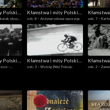
y Polski
Kłamstwa i mity Polski
Kłamstwa 
 barak obozu
odc. 8 – Antynarodowa opozycja
odc. 7 – Karły
Ludowej
Ludowej
y Polski
Kłamstwa i mity Polski
Kłamstwa 
rzysz –
odc. 3 – Wyścig (Nie) Pokoju
odc. 2 – Zame
Ludowej
Ludowej