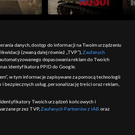
bierania danych, dostęp do informacji na Twoim urządzeniu
ikwidacji (zwaną dalej również „TVP”),
Zaufanych
ść
informacje o dostawcy usług
 zautomatyzowanego dopasowania reklam do Twoich
z nas identyfikatora PPID do Google.
em”, w tym informacje zapisywane za pomocą technologii
 bezpiecznych usług, personalizację treści oraz reklam,
P, identyfikatory Twoich urządzeń końcowych i
twarzane przez TVP,
Zaufanych Partnerów z IAB
oraz
eniu lub dostęp do nich, wyboru podstawowych reklam,
reści, wyboru spersonalizowanych treści, pomiaru
wywania i ulepszania produktów, zapewnienia