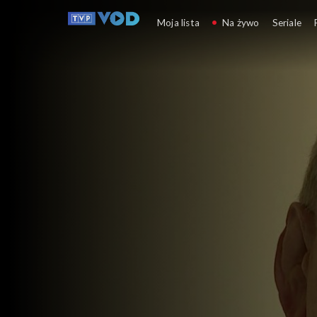
Kłamstwa i mity 
Moja lista
Na żywo
Seriale