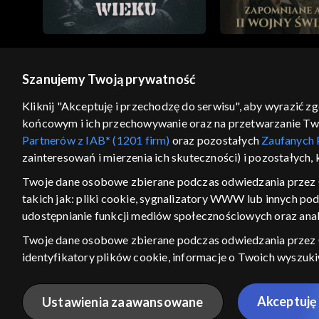
Szanujemy Twoją prywatność
© 2026 Telewizja Polska S.A. w likwidacji
Kliknij "Akceptuję i przechodzę do serwisu", aby wyrazić z
końcowym i ich przechowywanie oraz na przetwarzanie Twoic
regulamin serwisu
cennik
polityka prywatności
Partnerów z IAB* (1201 firm)
oraz pozostałych
Zaufanych 
GEOLOKALIZA
zainteresowań i mierzenia ich skuteczności) i pozostałych,
ŁĄCZYSZ SIĘ SPOZA PO
Twoje dane osobowe zbierane podczas odwiedzania przez 
takich jak: pliki cookie, sygnalizatory WWW lub innych po
Kraj, z którego się łączysz, to Stan
w związku z czym część tytułów na
udostępnianie funkcji mediów społecznościowych oraz anal
VOD może być nieodstępna. Spr
Twoje dane osobowe zbierane podczas odwiedzania przez
materiały możesz obejr
identyfikatory plików cookie, informacje o Twoich wyszuk
pozostałych
Zaufanych Partnerów TVP
dla realizacji nast
Nie pokazuj ponow
wyboru spersonalizowanych reklam, tworzenia profilu sper
Akceptuję 
Ustawienia zaawansowane
wydajności reklam, pomiaru wydajności treści, stosowania