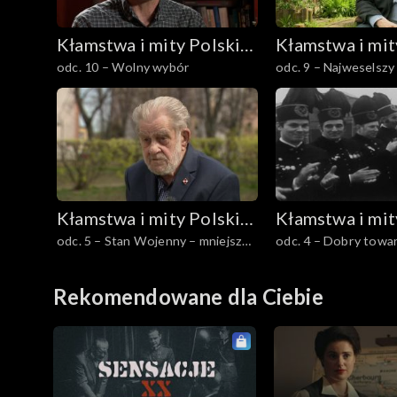
Kłamstwa i mity Polski
Kłamstwa i mit
odc. 10 – Wolny wybór
odc. 9 – Najweselszy
Ludowej
Ludowej
socjalistycznego
Kłamstwa i mity Polski
Kłamstwa i mit
odc. 5 – Stan Wojenny – mniejsze
odc. 4 – Dobry towa
Ludowej
Ludowej
zło?
Edward Gierek
Rekomendowane dla Ciebie