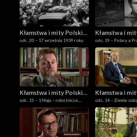
Kłamstwa i mity Polski
Kłamstwa i mit
odc. 20 – 17 września 1939 roku
odc. 19 – Polacy a P
Ludowej
Ludowej
1968 r.
Kłamstwa i mity Polski
Kłamstwa i mit
odc. 15 – 1 Maja – robotnicze
odc. 14 – Ziemie od
Ludowej
Ludowej
święto