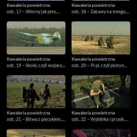
Kawaleria powietrzna
Kawaleria powietrzna
odc. 17 – Wierny jak pies,
odc. 18 – Zabawy na śniegu,
czyli los żołnierza
czyli poligonowy karnawał
Kawaleria powietrzna
Kawaleria powietrzna
odc. 19 – Skoki, czyli wojsko
odc. 20 – Pi pi, czyli pluton
leci z nieba
aeromobilny
Kawaleria powietrzna
Kawaleria powietrzna
odc. 21 – Bitwa z piecykiem,
odc. 22 – Wyblinka i prusik,
czyli wojna o pokój
czyli nie całuj skały