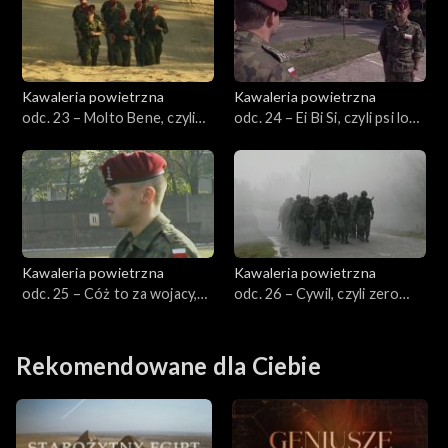
Kawaleria powietrzna
Kawaleria powietrzna
odc. 23 – Molto Bene, czyli
odc. 24 – Ei Bi Si, czyli psi los
Polska Włochy 2:1
szturmana
Kawaleria powietrzna
Kawaleria powietrzna
odc. 25 – Cóż to za wojacy,
odc. 26 – Cywil, czyli zero
czyli tak było jak było
zero DDC
Rekomendowane dla Ciebie