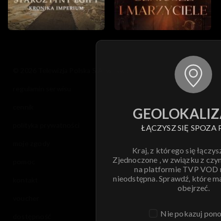
© 2026 Telewizja Polska S.A. w likwidacji
regulamin serwisu
cennik
GEOLOKALIZ
polityka prywatności
ŁĄCZYSZ SIĘ SPOZA 
moje zgody
Kraj, z którego się łączys
Zjednoczone , w związku z czy
pomoc
na platformie TVP VOD
nieodstępna. Sprawdź, które m
kontakt
obejrzeć.
voucher
Nie pokazuj pon
dostępność