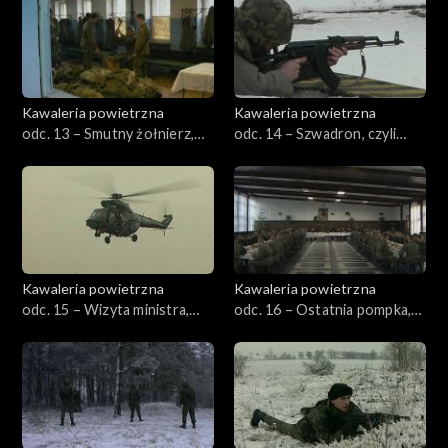
Kawaleria powietrzna
Kawaleria powietrzna
odc. 13 – Smutny żołnierz,
odc. 14 – Szwadron, czyli
czyli pożegnanie z bronią
metoda kropelkowa
Kawaleria powietrzna
Kawaleria powietrzna
odc. 15 – Wizyta ministra,
odc. 16 – Ostatnia pompka,
czyli nadeszła wiekopomna
czyli kapral też człowiek
chwila