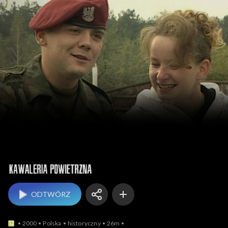
Kawaleria powietrzna
ODTWÓRZ
2000
Polska
historyczny
26m