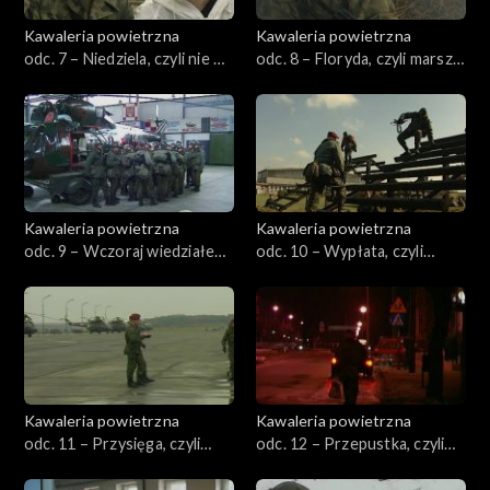
Kawaleria powietrzna
Kawaleria powietrzna
odc. 7 – Niedziela, czyli nie ma
odc. 8 – Floryda, czyli marsz
ludzi na kompanii
na Glinnik
Kawaleria powietrzna
Kawaleria powietrzna
odc. 9 – Wczoraj wiedziałem,
odc. 10 – Wypłata, czyli
czyli pytanie zrozumiałem,
prawa strona gwiżdże
odpowiadam
Kawaleria powietrzna
Kawaleria powietrzna
odc. 11 – Przysięga, czyli
odc. 12 – Przepustka, czyli
dzień mężczyzny
krótka piłka