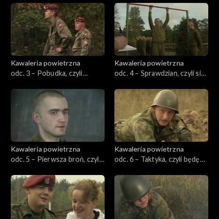
Kawaleria powietrzna
Kawaleria powietrzna
odc. 3 – Pobudka, czyli
odc. 4 – Sprawdzian, czyli siła
pierwsze kroki
rekruta
Kawaleria powietrzna
Kawaleria powietrzna
odc. 5 – Pierwsza broń, czyli
odc. 6 – Taktyka, czyli będę
kałach został moją panią
słuchał swojego dowódcy