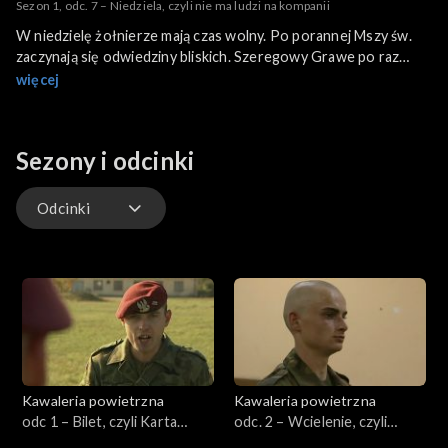
Sezon 1, odc. 7 – Niedziela, czyli nie ma ludzi na kompanii
W niedzielę żołnierze mają czas wolny. Po porannej Mszy św.
zaczynają się odwiedziny bliskich. Szeregowy Grawe po raz
pierwszy uśmiechnięty, opowiada o wojsku mamie. Szeregowiec
więcej
Goździk opowiada narzeczonej o swoim życiu w wojsku. Prosi,
aby przekazała jego kolegom, by nie przyjeżdżali do niego do
koszar pod wpływem alkoholu. Żołnierze, do których nie
Sezony i odcinki
przyjechały rodziny, ćwiczą śpiewanie.
Odcinki
Odcinki
Kawaleria powietrzna
Kawaleria powietrzna
odc 1 – Bilet, czyli Karta
odc. 2 – Wcielenie, czyli
Powołania
ścieżka poborowego