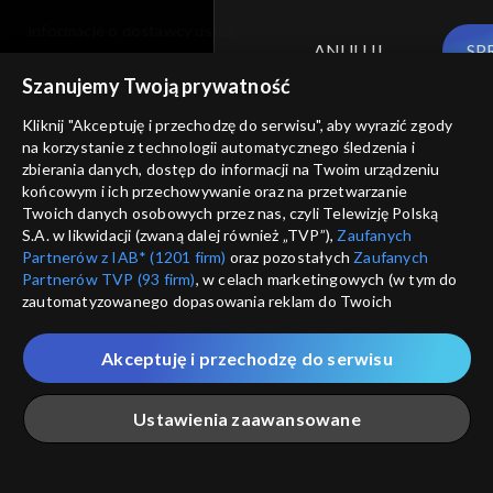
informacje o dostawcy usług
ANULUJ
SP
Szanujemy Twoją prywatność
Kliknij "Akceptuję i przechodzę do serwisu", aby wyrazić zgody
na korzystanie z technologii automatycznego śledzenia i
zbierania danych, dostęp do informacji na Twoim urządzeniu
końcowym i ich przechowywanie oraz na przetwarzanie
Twoich danych osobowych przez nas, czyli Telewizję Polską
S.A. w likwidacji (zwaną dalej również „TVP”),
Zaufanych
Partnerów z IAB* (1201 firm)
oraz pozostałych
Zaufanych
Partnerów TVP (93 firm)
, w celach marketingowych (w tym do
zautomatyzowanego dopasowania reklam do Twoich
zainteresowań i mierzenia ich skuteczności) i pozostałych,
które wskazujemy poniżej, a także zgody na udostępnianie
Akceptuję i przechodzę do serwisu
przez nas identyfikatora PPID do Google.
Twoje dane osobowe zbierane podczas odwiedzania przez
Ustawienia zaawansowane
Ciebie naszych
poszczególnych serwisów
zwanych dalej
„Portalem”, w tym informacje zapisywane za pomocą
technologii takich jak: pliki cookie, sygnalizatory WWW lub
innych podobnych technologii umożliwiających świadczenie
Główna
Szukaj
Moja lista
Na żywo
Więcej