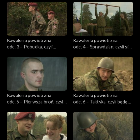
Kawaleria powietrzna
Kawaleria powietrzna
odc. 3 – Pobudka, czyli
odc. 4 – Sprawdzian, czyli siła
pierwsze kroki
rekruta
Kawaleria powietrzna
Kawaleria powietrzna
odc. 5 – Pierwsza broń, czyli
odc. 6 – Taktyka, czyli będę
kałach został moją panią
słuchał swojego dowódcy