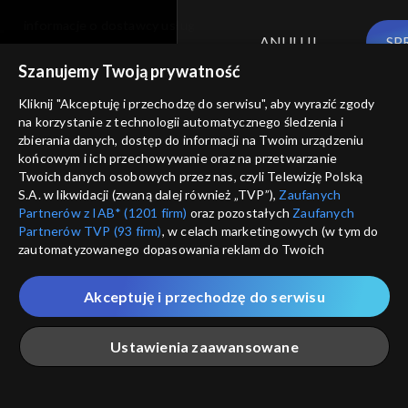
informacje o dostawcy usług
ANULUJ
SP
Szanujemy Twoją prywatność
Kliknij "Akceptuję i przechodzę do serwisu", aby wyrazić zgody
na korzystanie z technologii automatycznego śledzenia i
zbierania danych, dostęp do informacji na Twoim urządzeniu
końcowym i ich przechowywanie oraz na przetwarzanie
Twoich danych osobowych przez nas, czyli Telewizję Polską
S.A. w likwidacji (zwaną dalej również „TVP”),
Zaufanych
Partnerów z IAB* (1201 firm)
oraz pozostałych
Zaufanych
Partnerów TVP (93 firm)
, w celach marketingowych (w tym do
zautomatyzowanego dopasowania reklam do Twoich
zainteresowań i mierzenia ich skuteczności) i pozostałych,
które wskazujemy poniżej, a także zgody na udostępnianie
Akceptuję i przechodzę do serwisu
przez nas identyfikatora PPID do Google.
Twoje dane osobowe zbierane podczas odwiedzania przez
Ustawienia zaawansowane
Ciebie naszych
poszczególnych serwisów
zwanych dalej
„Portalem”, w tym informacje zapisywane za pomocą
technologii takich jak: pliki cookie, sygnalizatory WWW lub
innych podobnych technologii umożliwiających świadczenie
Główna
Szukaj
Moja lista
Na żywo
Więcej