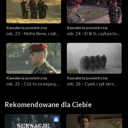
Kawaleria powietrzna
Kawaleria powietrzna
odc. 23 – Molto Bene, czyli
odc. 24 – Ei Bi Si, czyli psi los
Polska Włochy 2:1
szturmana
Kawaleria powietrzna
Kawaleria powietrzna
odc. 25 – Cóż to za wojacy,
odc. 26 – Cywil, czyli zero
czyli tak było jak było
zero DDC
Rekomendowane dla Ciebie