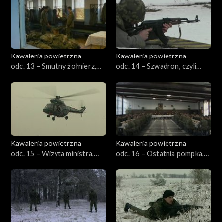
Kawaleria powietrzna
Kawaleria powietrzna
odc. 13 – Smutny żołnierz,
odc. 14 – Szwadron, czyli
czyli pożegnanie z bronią
metoda kropelkowa
Kawaleria powietrzna
Kawaleria powietrzna
odc. 15 – Wizyta ministra,
odc. 16 – Ostatnia pompka,
czyli nadeszła wiekopomna
czyli kapral też człowiek
chwila