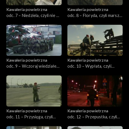
Kawaleria powietrzna
Kawaleria powietrzna
odc. 7 – Niedziela, czyli nie ma
odc. 8 – Floryda, czyli marsz
ludzi na kompanii
na Glinnik
Kawaleria powietrzna
Kawaleria powietrzna
odc. 9 – Wczoraj wiedziałem,
odc. 10 – Wypłata, czyli
czyli pytanie zrozumiałem,
prawa strona gwiżdże
odpowiadam
Kawaleria powietrzna
Kawaleria powietrzna
odc. 11 – Przysięga, czyli
odc. 12 – Przepustka, czyli
dzień mężczyzny
krótka piłka