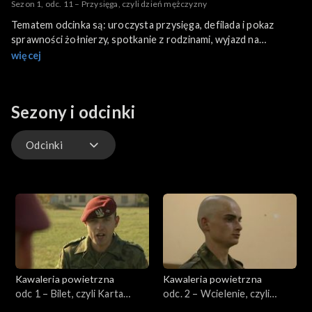
Sezon 1, odc. 11 – Przysięga, czyli dzień mężczyzny
Tematem odcinka są: uroczysta przysięga, defilada i pokaz
sprawności żołnierzy, spotkanie z rodzinami, wyjazd na
pierwszą przepustkę.
więcej
Sezony i odcinki
Odcinki
Odcinki
Kawaleria powietrzna
Kawaleria powietrzna
odc 1 – Bilet, czyli Karta
odc. 2 – Wcielenie, czyli
Powołania
ścieżka poborowego