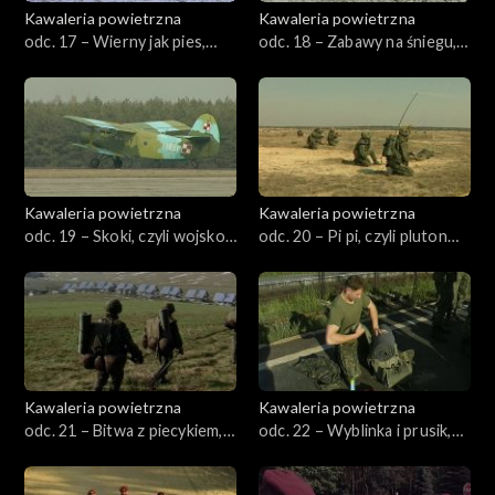
Kawaleria powietrzna
Kawaleria powietrzna
odc. 17 – Wierny jak pies,
odc. 18 – Zabawy na śniegu,
czyli los żołnierza
czyli poligonowy karnawał
Kawaleria powietrzna
Kawaleria powietrzna
odc. 19 – Skoki, czyli wojsko
odc. 20 – Pi pi, czyli pluton
leci z nieba
aeromobilny
Kawaleria powietrzna
Kawaleria powietrzna
odc. 21 – Bitwa z piecykiem,
odc. 22 – Wyblinka i prusik,
czyli wojna o pokój
czyli nie całuj skały