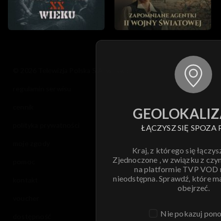
© 2026 Telewizja Polska S.A. w likwidacji
regulamin serwisu
cennik
GEOLOKALIZ
polityka prywatności
ŁĄCZYSZ SIĘ SPOZA 
moje zgody
Kraj, z którego się łączys
Zjednoczone , w związku z czy
pomoc
na platformie TVP VOD
nieodstępna. Sprawdź, które m
kontakt
obejrzeć.
voucher
Nie pokazuj pon
dostępność