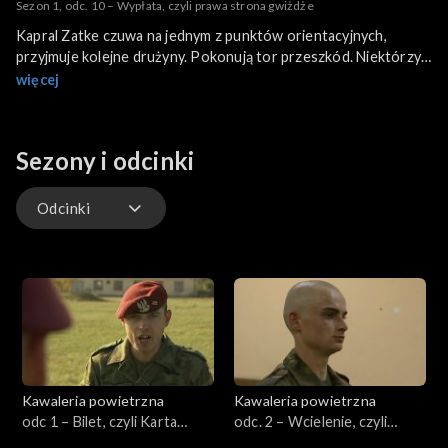
Sezon 1, odc. 10 – Wypłata, czyli prawa strona gwiżdże
Kapral Zatke czuwa na jednym z punktów orientacyjnych,
przyjmuje kolejne drużyny. Pokonują tor przeszkód. Niektórzy
nie wytrzymują psychicznie. Na kompanii trwa południowy apel
więcej
– dowódca strofuje żołnierzy za nieporządek w salach. Jest to
także dzień wypłaty żołdu.
Sezony i odcinki
Odcinki
Odcinki
Kawaleria powietrzna
Kawaleria powietrzna
odc 1 – Bilet, czyli Karta
odc. 2 – Wcielenie, czyli
Powołania
ścieżka poborowego