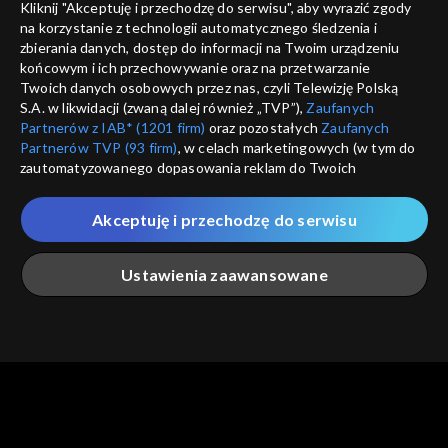
Kliknij "Akceptuję i przechodzę do serwisu", aby wyrazić zgody
informacje o dostawcy usług
na korzystanie z technologii automatycznego śledzenia i
ANULUJ
SP
zbierania danych, dostęp do informacji na Twoim urządzeniu
końcowym i ich przechowywanie oraz na przetwarzanie
Twoich danych osobowych przez nas, czyli Telewizję Polską
S.A. w likwidacji (zwaną dalej również „TVP”),
Zaufanych
Partnerów z IAB* (1201 firm)
oraz pozostałych
Zaufanych
Partnerów TVP (93 firm)
, w celach marketingowych (w tym do
zautomatyzowanego dopasowania reklam do Twoich
zainteresowań i mierzenia ich skuteczności) i pozostałych,
które wskazujemy poniżej, a także zgody na udostępnianie
Akceptuję i przechodzę do serwisu
przez nas identyfikatora PPID do Google.
Twoje dane osobowe zbierane podczas odwiedzania przez
Ustawienia zaawansowane
Ciebie naszych
poszczególnych serwisów
zwanych dalej
„Portalem”, w tym informacje zapisywane za pomocą
technologii takich jak: pliki cookie, sygnalizatory WWW lub
innych podobnych technologii umożliwiających świadczenie
Główna
Szukaj
Moja lista
Na żywo
Więcej
dopasowanych i bezpiecznych usług, personalizację treści
oraz reklam, udostępnianie funkcji mediów społecznościowych
oraz analizowanie ruchu w Internecie.
Twoje dane osobowe zbierane podczas odwiedzania przez
Ciebie
poszczególnych serwisów
na Portalu, takie jak adresy