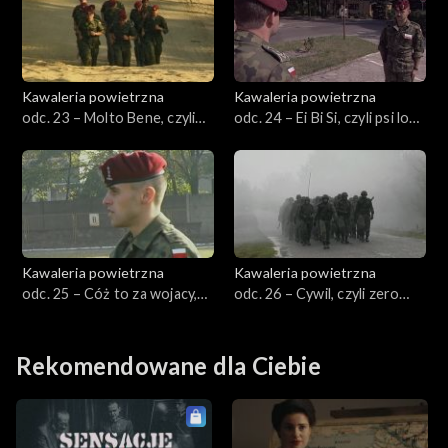
Kawaleria powietrzna
Kawaleria powietrzna
odc. 23 – Molto Bene, czyli
odc. 24 – Ei Bi Si, czyli psi los
Polska Włochy 2:1
szturmana
Kawaleria powietrzna
Kawaleria powietrzna
odc. 25 – Cóż to za wojacy,
odc. 26 – Cywil, czyli zero
czyli tak było jak było
zero DDC
Rekomendowane dla Ciebie