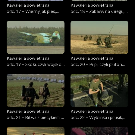
Kawaleria powietrzna
Kawaleria powietrzna
odc. 17 – Wierny jak pies,
odc. 18 – Zabawy na śniegu,
czyli los żołnierza
czyli poligonowy karnawał
Kawaleria powietrzna
Kawaleria powietrzna
odc. 19 – Skoki, czyli wojsko
odc. 20 – Pi pi, czyli pluton
leci z nieba
aeromobilny
Kawaleria powietrzna
Kawaleria powietrzna
odc. 21 – Bitwa z piecykiem,
odc. 22 – Wyblinka i prusik,
czyli wojna o pokój
czyli nie całuj skały