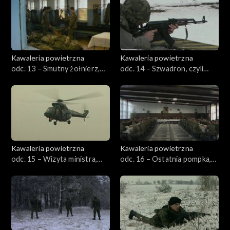
Kawaleria powietrzna
Kawaleria powietrzna
odc. 13 – Smutny żołnierz,
odc. 14 – Szwadron, czyli
czyli pożegnanie z bronią
metoda kropelkowa
Kawaleria powietrzna
Kawaleria powietrzna
odc. 15 – Wizyta ministra,
odc. 16 – Ostatnia pompka,
czyli nadeszła wiekopomna
czyli kapral też człowiek
chwila