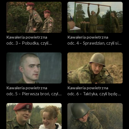
Kawaleria powietrzna
Kawaleria powietrzna
odc. 3 – Pobudka, czyli
odc. 4 – Sprawdzian, czyli siła
pierwsze kroki
rekruta
Kawaleria powietrzna
Kawaleria powietrzna
odc. 5 – Pierwsza broń, czyli
odc. 6 – Taktyka, czyli będę
kałach został moją panią
słuchał swojego dowódcy