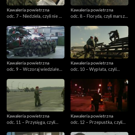
Kawaleria powietrzna
Kawaleria powietrzna
odc. 7 – Niedziela, czyli nie ma
odc. 8 – Floryda, czyli marsz
ludzi na kompanii
na Glinnik
Kawaleria powietrzna
Kawaleria powietrzna
odc. 9 – Wczoraj wiedziałem,
odc. 10 – Wypłata, czyli
czyli pytanie zrozumiałem,
prawa strona gwiżdże
odpowiadam
Kawaleria powietrzna
Kawaleria powietrzna
odc. 11 – Przysięga, czyli
odc. 12 – Przepustka, czyli
dzień mężczyzny
krótka piłka