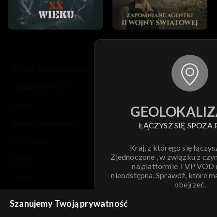
© 2026 Telewizja Polska S.A. w likwidacji
regulamin serwisu
cennik
GEOLOKALIZ
polityka prywatności
ŁĄCZYSZ SIĘ SPOZA 
moje zgody
Kraj, z którego się łączys
Zjednoczone , w związku z czy
pomoc
na platformie TVP VOD
nieodstępna. Sprawdź, które m
kontakt
obejrzeć.
voucher
Szanujemy Twoją prywatność
Nie pokazuj pon
dostępność