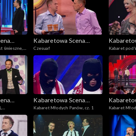
cena
Kabaretowa Scena
Kabareto
st śmieszne,
Czesuaf
Kabaret pod
Dwójki
Dwójki
cena
Kabaretowa Scena
Kabareto
1,
Kabaret Młodych Panów, cz. 1
Kabaret Młod
Dwójki
Dwójki