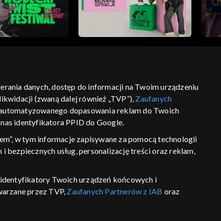
bierania danych, dostęp do informacji na Twoim urządzeniu
ikwidacji (zwaną dalej również „TVP”),
Zaufanych
ść
informacje o dostawcy usług
 zautomatyzowanego dopasowania reklam do Twoich
z nas identyfikatora PPID do Google.
em”, w tym informacje zapisywane za pomocą technologii
 bezpiecznych usług, personalizację treści oraz reklam,
P, identyfikatory Twoich urządzeń końcowych i
twarzane przez TVP,
Zaufanych Partnerów z IAB
oraz
eniu lub dostęp do nich, wyboru podstawowych reklam,
reści, wyboru spersonalizowanych treści, pomiaru