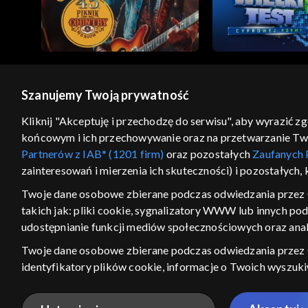
Szanujemy Twoją prywatność
© 2026 Telewizja Polska S.A. w likwidacji
Kliknij "Akceptuję i przechodzę do serwisu", aby wyrazić z
końcowym i ich przechowywanie oraz na przetwarzanie Twoic
regulamin serwisu
cennik
polityka prywatności
Partnerów z IAB* (1201 firm)
oraz pozostałych
Zaufanych 
GEOLOKALIZA
zainteresowań i mierzenia ich skuteczności) i pozostałych,
ŁĄCZYSZ SIĘ SPOZA PO
Twoje dane osobowe zbierane podczas odwiedzania przez 
takich jak: pliki cookie, sygnalizatory WWW lub innych po
Kraj, z którego się łączysz, to Stan
w związku z czym część tytułów na
udostępnianie funkcji mediów społecznościowych oraz anal
VOD może być nieodstępna. Spr
Twoje dane osobowe zbierane podczas odwiedzania przez
materiały możesz obejr
identyfikatory plików cookie, informacje o Twoich wyszuk
pozostałych
Zaufanych Partnerów TVP
dla realizacji nast
Nie pokazuj ponow
wyboru spersonalizowanych reklam, tworzenia profilu sper