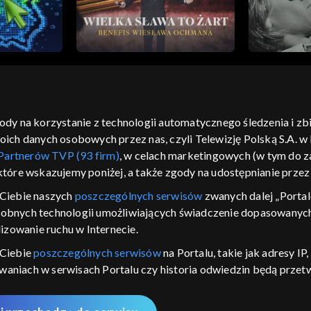
gody na korzystanie z technologii automatycznego śledzenia i z
h danych osobowych przez nas, czyli Telewizję Polską S.A. w l
moje zgody
pomoc
kontakt
voucher
dostępno
Partnerów TVP (93 firm)
, w celach marketingowych (w tym do
CJA
 które wskazujemy poniżej, a także zgody na udostępnianie prze
LSKI
Ciebie naszych
poszczególnych serwisów
zwanych dalej „Portal
dobnych technologii umożliwiających świadczenie dopasowanych i
y Zjednoczone ,
 platformie TVP
izowanie ruchu w Internecie.
awdź, które
 Ciebie
poszczególnych serwisów
na Portalu, takie jak adresy I
zeć.
iwaniach w serwisach Portalu czy historia odwiedzin będą prze
ępujących celów i funkcji: przechowywania informacji na urządz
nie
sonalizowanych reklam, tworzenia profilu spersonalizowanych t