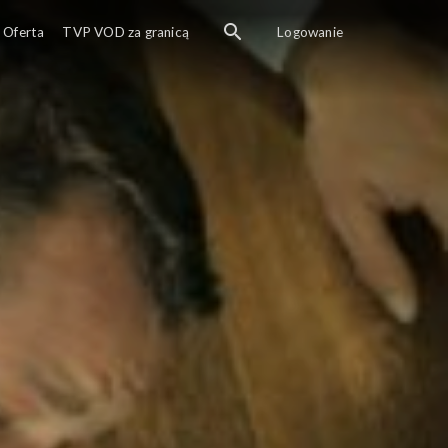
 Dwójki przedstawia program Kabaretu Nowaki.
Oferta
TVP VOD za granicą
Logowanie