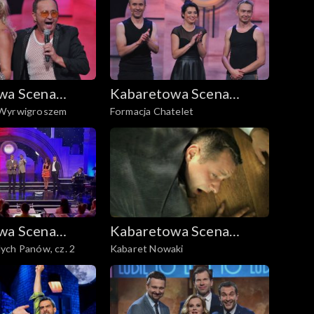
wa Scena
Kabaretowa Scena
 Wyrwigroszem
Formacja Chatelet
Dwójki
wa Scena
Kabaretowa Scena
ych Panów, cz. 2
Kabaret Nowaki
Dwójki