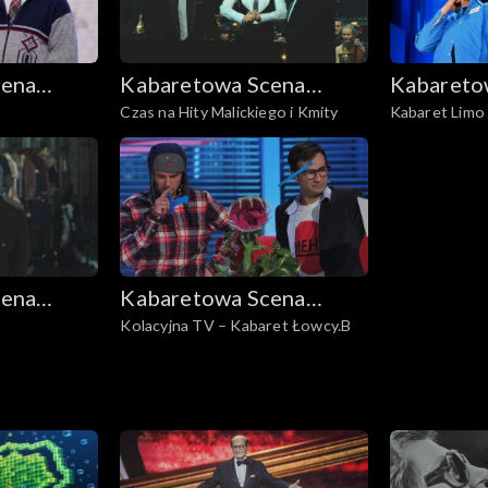
cena
Kabaretowa Scena
Kabareto
Czas na Hity Malickiego i Kmity
Kabaret Limo
Dwójki
Dwójki
pożegnanie
cena
Kabaretowa Scena
Kolacyjna TV – Kabaret Łowcy.B
Dwójki