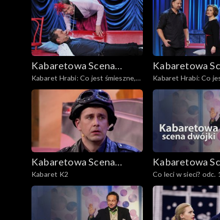
Kabaretowa Scena
Kabaretowa S
Kabaret Hrabi: Co jest śmieszne,
Kabaret Hrabi: Co je
Dwójki
Dwójki
cz. 1
cz. 2
Kabaretowa Scena
Kabaretowa S
Kabaret K2
Co leci w sieci? odc. 
Dwójki
Dwójki
Poświęcenie