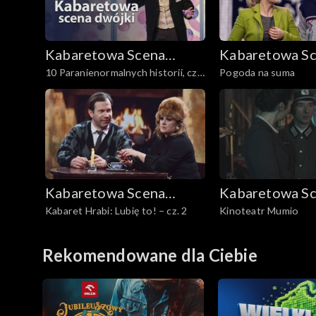
Kabaretowa Scena
Kabaretowa S
10 Paranienormalnych historii, cz.
Pogoda na suma
Dwójki
Dwójki
1
Kabaretowa Scena
Kabaretowa S
Kabaret Hrabi: Lubię to! – cz. 2
Kinoteatr Mumio
Dwójki
Dwójki
Rekomendowane dla Ciebie