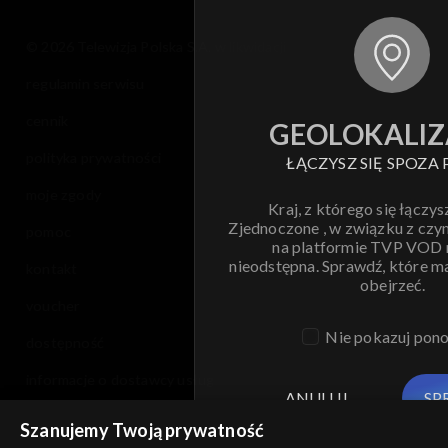
© 2026 Telewizja Polska S.A. w likwidacji
regulamin serwisu
cennik
GEOLOKALIZ
polityka prywatności
ŁĄCZYSZ SIĘ SPOZA 
moje zgody
Kraj, z którego się łączys
Zjednoczone , w związku z czy
pomoc
na platformie TVP VOD
nieodstępna. Sprawdź, które m
kontakt
obejrzeć.
voucher
Nie pokazuj pon
dostępność
informacje o dostawcy usług
ANULUJ
SP
Szanujemy Twoją prywatność