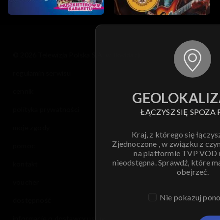
© 2026 Telewizja Polska S.A. w likwidacji
regulamin serwisu
cennik
GEOLOKALIZ
polityka prywatności
ŁĄCZYSZ SIĘ SPOZA 
moje zgody
Kraj, z którego się łączys
Zjednoczone , w związku z czy
pomoc
na platformie TVP VOD
nieodstępna. Sprawdź, które m
kontakt
obejrzeć.
voucher
Nie pokazuj pon
dostępność
informacje o dostawcy usług