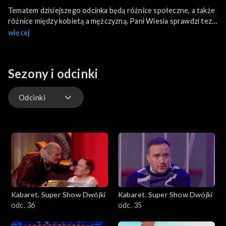
Tematem dzisiejszego odcinka będą różnice społeczne, a także
różnice między kobietą a mężczyzną. Pani Wiesia sprawdzi tezę,
która ostatnio stała się obiegową prawdą, która mówi, że
więcej
wszyscy mężczyźni są tacy sami. W programie wystąpią:
„Formacja Chatelet”, „Rodzinne perypetie”, „Czwarta Fala” oraz
„Kabaret Zachodni”.
Sezony i odcinki
Odcinki
Odcinki
Kabaret. Super Show Dwójki
Kabaret. Super Show Dwójki
odc. 36
odc. 35