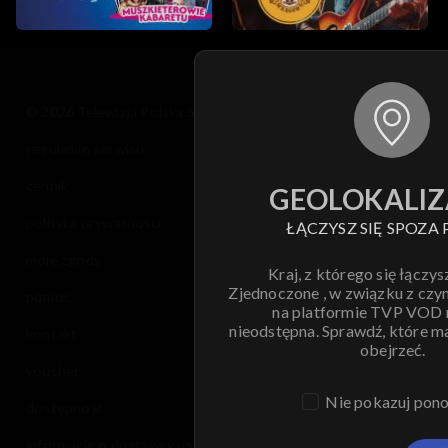
© 2026 Telewizja Polska S.A. w likwidacji
regulamin serwisu
cennik
GEOLOKALIZ
polityka prywatności
ŁĄCZYSZ SIĘ SPOZA 
moje zgody
Kraj, z którego się łączys
Zjednoczone , w związku z czy
pomoc
na platformie TVP VOD
nieodstępna. Sprawdź, które m
kontakt
obejrzeć.
voucher
Nie pokazuj pon
dostępność
informacje o dostawcy usług