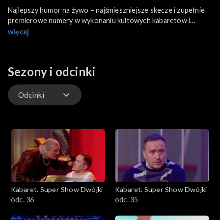
Najlepszy humor na żywo – najśmieszniejsze skecze i zupełnie
premierowe numery w wykonaniu kultowych kabaretów i
młodych rewelacyjnych komików. Wystąpią: Formacja Chatelet,
więcej
Grzegorz Halama, Michał Wójcik, Michał Milowicz, Olga Borys,
Kabaret 4 Fala, Kabaret Fifa Rafa, kabaret AJAK i inni.
Sezony i odcinki
Odcinki
Odcinki
Kabaret. Super Show Dwójki
Kabaret. Super Show Dwójki
odc. 36
odc. 35