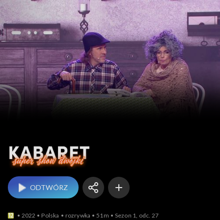
Kabaret. Super Show
ODTWÓRZ
2022
Polska
rozrywka
51m
Sezon 1, odc. 27