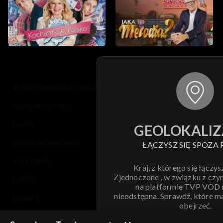
© 2026 Telewizja Polska S.A. w likwidacji
regulamin serwisu
cennik
GEOLOKALIZ
polityka prywatności
ŁĄCZYSZ SIĘ SPOZA 
moje zgody
Kraj, z którego się łączys
Zjednoczone , w związku z czy
pomoc
na platformie TVP VOD
nieodstępna. Sprawdź, które m
kontakt
obejrzeć.
voucher