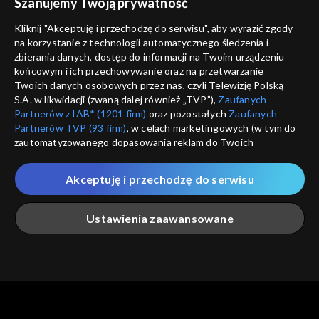
Szanujemy Twoją prywatność
Nie pokazuj pon
dostępność
Kliknij "Akceptuję i przechodzę do serwisu", aby wyrazić zgody
na korzystanie z technologii automatycznego śledzenia i
informacje o dostawcy usług
ANULUJ
SP
zbierania danych, dostęp do informacji na Twoim urządzeniu
końcowym i ich przechowywanie oraz na przetwarzanie
Twoich danych osobowych przez nas, czyli Telewizję Polską
S.A. w likwidacji (zwaną dalej również „TVP”),
Zaufanych
Partnerów z IAB* (1201 firm)
oraz pozostałych
Zaufanych
Partnerów TVP (93 firm)
, w celach marketingowych (w tym do
zautomatyzowanego dopasowania reklam do Twoich
zainteresowań i mierzenia ich skuteczności) i pozostałych,
które wskazujemy poniżej, a także zgody na udostępnianie
Akceptuję i przechodzę do serwisu
przez nas identyfikatora PPID do Google.
Twoje dane osobowe zbierane podczas odwiedzania przez
Ustawienia zaawansowane
Ciebie naszych
poszczególnych serwisów
zwanych dalej
„Portalem”, w tym informacje zapisywane za pomocą
technologii takich jak: pliki cookie, sygnalizatory WWW lub
innych podobnych technologii umożliwiających świadczenie
Główna
Szukaj
Moja lista
Na żywo
Więcej
dopasowanych i bezpiecznych usług, personalizację treści
oraz reklam, udostępnianie funkcji mediów społecznościowych
oraz analizowanie ruchu w Internecie.