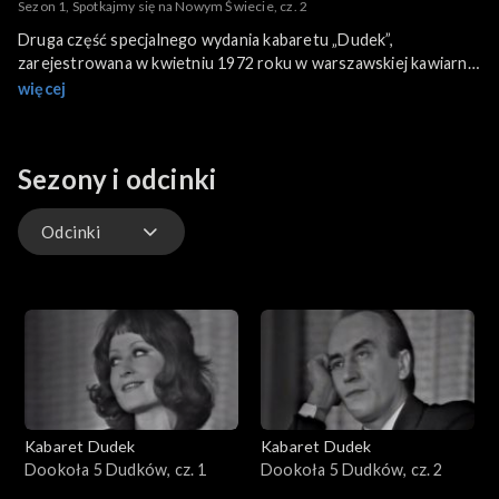
Sezon 1, Spotkajmy się na Nowym Świecie, cz. 2
Druga część specjalnego wydania kabaretu „Dudek”,
zarejestrowana w kwietniu 1972 roku w warszawskiej kawiarni
Nowy Świat. Anna Seniuk śpiewa „Balladę o dwóch miastach”.
więcej
Edward Dziewoński pyta się Ireny Kwiatkowskiej: „Co pani
robi?”. Jan Kobuszewski opowiedział, jak zrobił wpis w książce
skarg i wniosków i co z tego wynikło. Piosenkę francuską
Sezony i odcinki
zaprezentowała Anita Dymszówna, a Edward Dziewoński
opowiada o swojej niesamowitej przygodzie w kultowym
monologu „Dwanaście butelek”. Jan Kobuszewski i Wiesław
Odcinki
Gołas pokazali co potrafią fachowcy w skeczu legendzie „Ucz
się, Jasiu”…
Odcinki
Kabaret Dudek
Kabaret Dudek
Dookoła 5 Dudków, cz. 1
Dookoła 5 Dudków, cz. 2