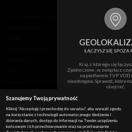
© 2026 Telewizja Polska S.A. w likwidacji
regulamin serwisu
cennik
GEOLOKALIZ
polityka prywatności
ŁĄCZYSZ SIĘ SPOZA 
moje zgody
Kraj, z którego się łączys
Zjednoczone , w związku z czy
pomoc
na platformie TVP VOD
nieodstępna. Sprawdź, które m
kontakt
obejrzeć.
voucher
Szanujemy Twoją prywatność
Nie pokazuj pon
dostępność
Kliknij "Akceptuję i przechodzę do serwisu", aby wyrazić zgody
informacje o dostawcy usług
na korzystanie z technologii automatycznego śledzenia i
ANULUJ
SP
zbierania danych, dostęp do informacji na Twoim urządzeniu
końcowym i ich przechowywanie oraz na przetwarzanie