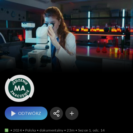
Jedzenie ma znaczenie
ODTWÓRZ
2024
Polska
dokumentalny
23m
Sezon 1, odc. 14