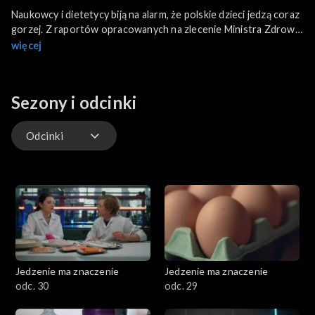
Naukowcy i dietetycy biją na alarm, że polskie dzieci jedzą coraz
gorzej. Z raportów opracowanych na zlecenie Ministra Zdrowia
wynika, że 2018 nadwagę miała 1/3 dzieci w wieku szkolnym.
więcej
Sezony i odcinki
Odcinki
Odcinki
Jedzenie ma znaczenie
Jedzenie ma znaczenie
odc. 30
odc. 29