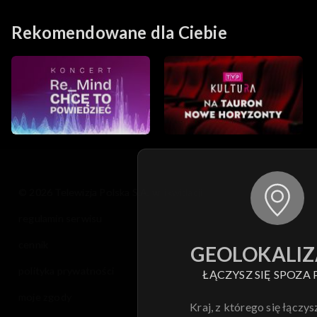
Rekomendowane dla Ciebie
© 2026 Telewizja Polska S.A. w likwidacji
regulamin serwisu
cennik
GEOLOKALIZ
polityka prywatności
ŁĄCZYSZ SIĘ SPOZA 
moje zgody
Kraj, z którego się łączys