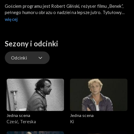
Gościem programu jest Robert Gliński, reżyser filmu „Benek”,
pełnego humoru obrazu o nadziei na lepsze jutro. Tytułowy
Benek jest 29-letnim górnikiem, który postanawia zacząć życie
więcej
od nowa. Bierze odprawę i odchodzi z kopalni. Kolejne próby
zdobycia pracy zawodzą, ale niespodziewana miłość powoduje,
że Benek znajduje w sobie siłę i upór do walki o szczęście.
Sezony i odcinki
Odcinki
Odcinki
Jedna scena
Jedna scena
Cześć, Tereska
Ki