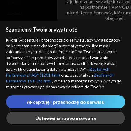
Zjednoczone , w związku z czy
pomoc
na platformie TVP VOD
nieodstępna. Sprawdź, które m
kontakt
obejrzeć.
voucher
Szanujemy Twoją prywatność
Nie pokazuj pon
dostępność
Kliknij "Akceptuję i przechodzę do serwisu", aby wyrazić zgody
informacje o dostawcy usług
na korzystanie z technologii automatycznego śledzenia i
ANULUJ
SP
zbierania danych, dostęp do informacji na Twoim urządzeniu
końcowym i ich przechowywanie oraz na przetwarzanie
Twoich danych osobowych przez nas, czyli Telewizję Polską
S.A. w likwidacji (zwaną dalej również „TVP”),
Zaufanych
Partnerów z IAB* (1201 firm)
oraz pozostałych
Zaufanych
Partnerów TVP (93 firm)
, w celach marketingowych (w tym do
zautomatyzowanego dopasowania reklam do Twoich
zainteresowań i mierzenia ich skuteczności) i pozostałych,
które wskazujemy poniżej, a także zgody na udostępnianie
Akceptuję i przechodzę do serwisu
przez nas identyfikatora PPID do Google.
Twoje dane osobowe zbierane podczas odwiedzania przez
Ustawienia zaawansowane
Ciebie naszych
poszczególnych serwisów
zwanych dalej
„Portalem”, w tym informacje zapisywane za pomocą
technologii takich jak: pliki cookie, sygnalizatory WWW lub