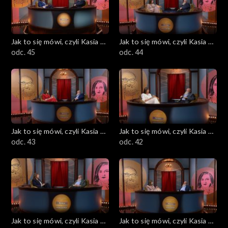
Jak to się mówi, czyli Kasia u
Jak to się mówi, czyli Kasia u
Bralczyka
odc. 45
Bralczyka
odc. 44
Jak to się mówi, czyli Kasia u
Jak to się mówi, czyli Kasia u
Bralczyka
odc. 43
Bralczyka
odc. 42
Jak to się mówi, czyli Kasia u
Jak to się mówi, czyli Kasia u