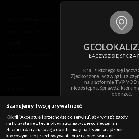
© 2026 Telewizja Polska S.A. w likwidacji
regulamin serwisu
cennik
GEOLOKALIZ
polityka prywatności
ŁĄCZYSZ SIĘ SPOZA 
moje zgody
Kraj, z którego się łączys
Zjednoczone , w związku z czy
pomoc
na platformie TVP VOD
nieodstępna. Sprawdź, które m
kontakt
obejrzeć.
voucher
Szanujemy Twoją prywatność
Nie pokazuj pon
dostępność
Kliknij "Akceptuję i przechodzę do serwisu", aby wyrazić zgody
informacje o dostawcy usług
na korzystanie z technologii automatycznego śledzenia i
ANULUJ
SP
zbierania danych, dostęp do informacji na Twoim urządzeniu
końcowym i ich przechowywanie oraz na przetwarzanie