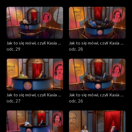
Jak to się mówi, czyli Kasia u
Jak to się mówi, czyli Kasia u
Bralczyka
odc. 29
Bralczyka
odc. 28
Jak to się mówi, czyli Kasia u
Jak to się mówi, czyli Kasia u
Bralczyka
odc. 27
Bralczyka
odc. 26