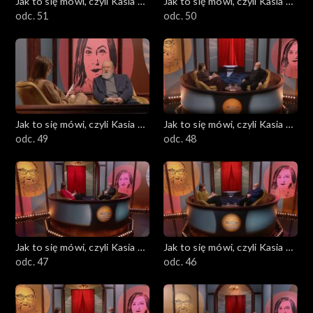
Jak to się mówi, czyli Kasia u
Jak to się mówi, czyli Kasia u
Bralczyka
odc. 51
Bralczyka
odc. 50
Jak to się mówi, czyli Kasia u
Jak to się mówi, czyli Kasia u
Bralczyka
odc. 49
Bralczyka
odc. 48
Jak to się mówi, czyli Kasia u
Jak to się mówi, czyli Kasia u
Bralczyka
odc. 47
Bralczyka
odc. 46