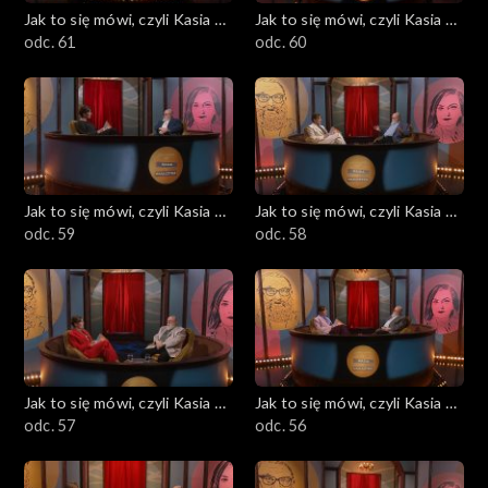
Jak to się mówi, czyli Kasia u
Jak to się mówi, czyli Kasia u
Bralczyka
odc. 61
Bralczyka
odc. 60
Jak to się mówi, czyli Kasia u
Jak to się mówi, czyli Kasia u
Bralczyka
odc. 59
Bralczyka
odc. 58
Jak to się mówi, czyli Kasia u
Jak to się mówi, czyli Kasia u
Bralczyka
odc. 57
Bralczyka
odc. 56