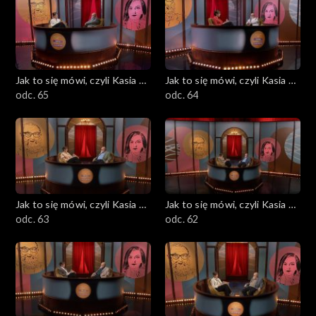
Jak to się mówi, czyli Kasia u
Jak to się mówi, czyli Kasia u
Bralczyka
odc. 65
Bralczyka
odc. 64
Jak to się mówi, czyli Kasia u
Jak to się mówi, czyli Kasia u
Bralczyka
odc. 63
Bralczyka
odc. 62