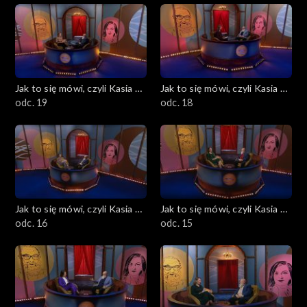
Jak to się mówi, czyli Kasia u
Jak to się mówi, czyli Kasia u
Bralczyka
odc. 19
Bralczyka
odc. 18
Jak to się mówi, czyli Kasia u
Jak to się mówi, czyli Kasia u
Bralczyka
odc. 16
Bralczyka
odc. 15