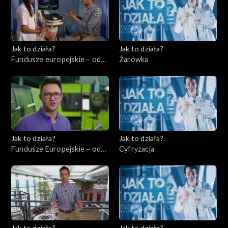
Jak to działa?
Jak to działa?
Fundusze europejskie – odc.
Żarówka
4, Usługi dla ludności –
ochrona zdrowia
Jak to działa?
Jak to działa?
Fundusze Europejskie – odc.
Cyfryzacja
5, Innowatorzy cz. 2
Jak to działa?
Jak to działa?