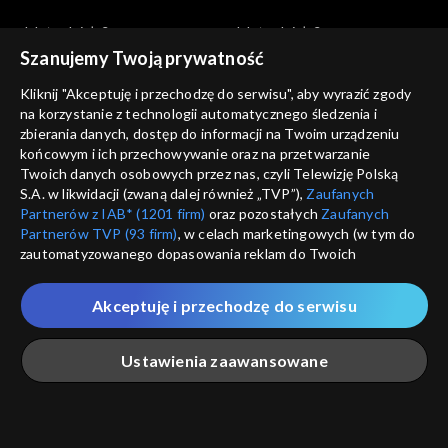
Jak to działa?
Jak to działa?
Jak działa ptak?
Gruba przesada – otyłość
Szanujemy Twoją prywatność
Kliknij "Akceptuję i przechodzę do serwisu", aby wyrazić zgody
na korzystanie z technologii automatycznego śledzenia i
zbierania danych, dostęp do informacji na Twoim urządzeniu
końcowym i ich przechowywanie oraz na przetwarzanie
Twoich danych osobowych przez nas, czyli Telewizję Polską
S.A. w likwidacji (zwaną dalej również „TVP”),
Zaufanych
Jak to działa?
Jak to działa?
Partnerów z IAB* (1201 firm)
oraz pozostałych
Zaufanych
Jak działa ul?
Płaska Ziemia
Partnerów TVP (93 firm)
, w celach marketingowych (w tym do
zautomatyzowanego dopasowania reklam do Twoich
zainteresowań i mierzenia ich skuteczności) i pozostałych,
które wskazujemy poniżej, a także zgody na udostępnianie
Akceptuję i przechodzę do serwisu
przez nas identyfikatora PPID do Google.
Twoje dane osobowe zbierane podczas odwiedzania przez
Ustawienia zaawansowane
Ciebie naszych
poszczególnych serwisów
zwanych dalej
Jak to działa?
Jak to działa?
„Portalem”, w tym informacje zapisywane za pomocą
technologii takich jak: pliki cookie, sygnalizatory WWW lub
Krew
Co z tym Bałtykiem?
innych podobnych technologii umożliwiających świadczenie
Główna
Szukaj
Moja lista
Na żywo
Więcej
dopasowanych i bezpiecznych usług, personalizację treści