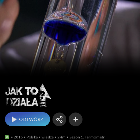
Jak to działa?
ODTWÓRZ
2015
Polska
wiedza
24m
Sezon 1, Termometr