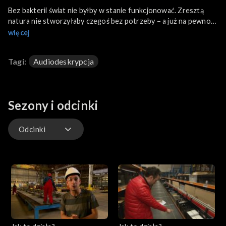
Bez bakterii świat nie byłby w stanie funkcjonować. Zresztą
natura nie stworzyłaby czegoś bez potrzeby – a już na pewno
nie w takich ilościach – w jednym mililitrze wody mogą żyć
więcej
miliony bakterii. Po co nam one? Czym tak naprawdę są? Czy
zawsze powinny kojarzyć się nam z zagrożeniem? Jak wyglądają
Tagi:
Audiodeskrypcja
i jak się zachowują? Wyjaśnimy także, dlaczego antybiotyki nie
działają na wirusy. W programie cała prawda o bakteriach.
Sezony i odcinki
Odcinki
Odcinki
Odcinki