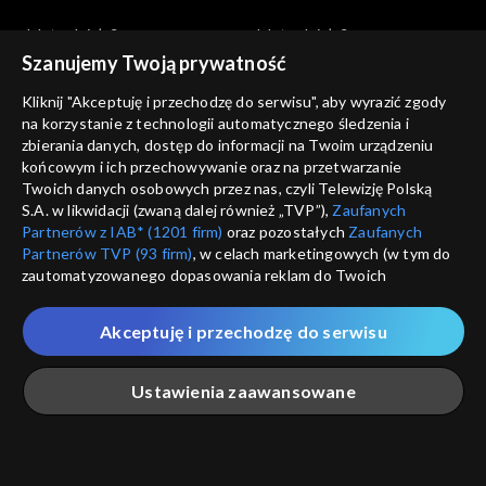
Jak to działa?
Jak to działa?
Jak działa ptak?
Gruba przesada – otyłość
Szanujemy Twoją prywatność
Kliknij "Akceptuję i przechodzę do serwisu", aby wyrazić zgody
na korzystanie z technologii automatycznego śledzenia i
zbierania danych, dostęp do informacji na Twoim urządzeniu
końcowym i ich przechowywanie oraz na przetwarzanie
Twoich danych osobowych przez nas, czyli Telewizję Polską
S.A. w likwidacji (zwaną dalej również „TVP”),
Zaufanych
Jak to działa?
Jak to działa?
Partnerów z IAB* (1201 firm)
oraz pozostałych
Zaufanych
Jak działa ul?
Płaska Ziemia
Partnerów TVP (93 firm)
, w celach marketingowych (w tym do
zautomatyzowanego dopasowania reklam do Twoich
zainteresowań i mierzenia ich skuteczności) i pozostałych,
które wskazujemy poniżej, a także zgody na udostępnianie
Akceptuję i przechodzę do serwisu
przez nas identyfikatora PPID do Google.
Twoje dane osobowe zbierane podczas odwiedzania przez
Ustawienia zaawansowane
Ciebie naszych
poszczególnych serwisów
zwanych dalej
Jak to działa?
Jak to działa?
„Portalem”, w tym informacje zapisywane za pomocą
technologii takich jak: pliki cookie, sygnalizatory WWW lub
Krew
Co z tym Bałtykiem?
innych podobnych technologii umożliwiających świadczenie
Główna
Szukaj
Moja lista
Na żywo
Więcej
dopasowanych i bezpiecznych usług, personalizację treści