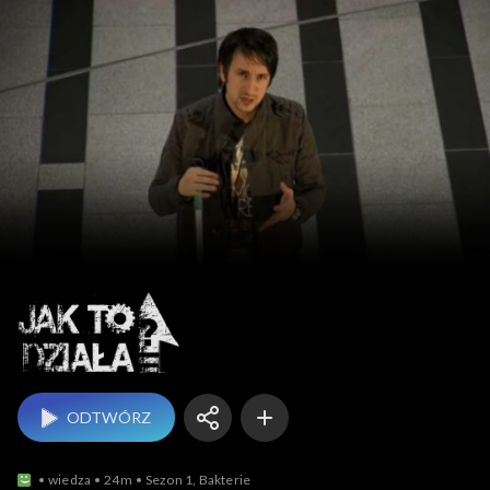
Jak to działa?
ODTWÓRZ
wiedza
24m
Sezon 1, Bakterie