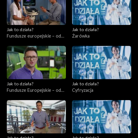
Jak to działa?
Jak to działa?
Fundusze europejskie – odc.
Żarówka
4, Usługi dla ludności –
ochrona zdrowia
Jak to działa?
Jak to działa?
Fundusze Europejskie – odc.
Cyfryzacja
5, Innowatorzy cz. 2
Jak to działa?
Jak to działa?