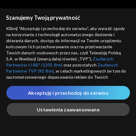
Szanujemy Twoją prywatność
Kliknij "Akceptuję i przechodzę do serwisu", aby wyrazić zgody
na korzystanie z technologii automatycznego śledzenia i
zbierania danych, dostęp do informacji na Twoim urządzeniu
Jak to działa?
Jak to działa?
końcowym i ich przechowywanie oraz na przetwarzanie
Jak działa ul?
Płaska Ziemia
Twoich danych osobowych przez nas, czyli Telewizję Polską
S.A. w likwidacji (zwaną dalej również „TVP”),
Zaufanych
Partnerów z IAB* (1201 firm)
oraz pozostałych
Zaufanych
Partnerów TVP (93 firm)
, w celach marketingowych (w tym do
zautomatyzowanego dopasowania reklam do Twoich
zainteresowań i mierzenia ich skuteczności) i pozostałych,
które wskazujemy poniżej, a także zgody na udostępnianie
Akceptuję i przechodzę do serwisu
przez nas identyfikatora PPID do Google.
Jak to działa?
Jak to działa?
Krew
Co z tym Bałtykiem?
Twoje dane osobowe zbierane podczas odwiedzania przez
Ustawienia zaawansowane
Ciebie naszych
poszczególnych serwisów
zwanych dalej
„Portalem”, w tym informacje zapisywane za pomocą
technologii takich jak: pliki cookie, sygnalizatory WWW lub
innych podobnych technologii umożliwiających świadczenie
Główna
Szukaj
Moja lista
Na żywo
Więcej
dopasowanych i bezpiecznych usług, personalizację treści