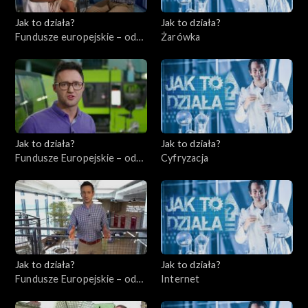
Jak to działa?
Jak to działa?
Fundusze europejskie – odc.
Żarówka
4, Usługi dla ludności –
ochrona zdrowia
Jak to działa?
Jak to działa?
Fundusze Europejskie – odc.
Cyfryzacja
5, Innowatorzy cz. 2
Jak to działa?
Jak to działa?
Fundusze Europejskie – odc.
Internet
7, Przedsiębiorcy cz. 2