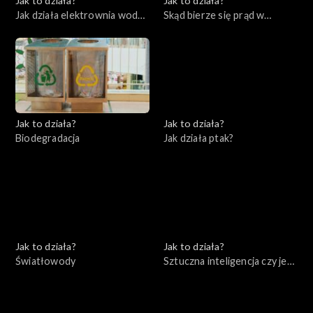
Jak to działa?
Jak to działa?
Jak działa elektrownia wodna
Skąd bierze się prąd w
i farma wiatrowa
naszych domach
Jak to działa?
Jak to działa?
Biodegradacja
Jak działa ptak?
Jak to działa?
Jak to działa?
Światłowody
Sztuczna inteligencja czy jest
się czego bać?