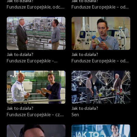
Jak to działa?
Jak to działa?
Fundusze Europejskie, odc.
Fundusze Europejskie – odc.
10. Szkolenie pracowników.
3, Młodzi ambitni
Jak to działa?
Jak to działa?
Fundusze Europejskie –
Fundusze Europejskie – odc.
odc.1, Przedsiębiorcy cz. 1
2, Innowatorzy cz. 1
Jak to działa?
Jak to działa?
Fundusze Europejskie – cz.
Sen
11, Instrumenty finansowe