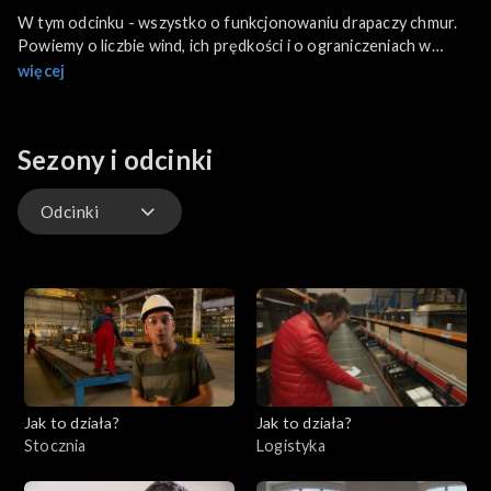
W tym odcinku - wszystko o funkcjonowaniu drapaczy chmur.
Powiemy o liczbie wind, ich prędkości i o ograniczeniach w
korzystaniu z wind, o wentylacji, klimatyzatorach, świetle,
więcej
miejscach parkingowych oraz o zarządzaniu sytuacjami
awaryjnymi...
Sezony i odcinki
Odcinki
Odcinki
Odcinki
Jak to działa?
Jak to działa?
Stocznia
Logistyka