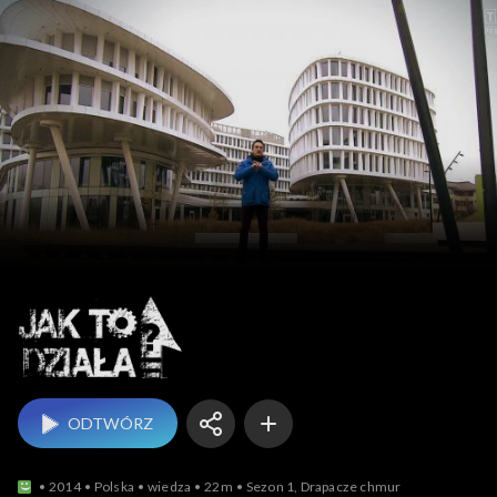
Jak to działa?
ODTWÓRZ
2014
Polska
wiedza
22m
Sezon 1, Drapacze chmur