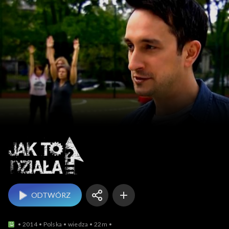
Jak to działa?
ODTWÓRZ
2014
Polska
wiedza
22m