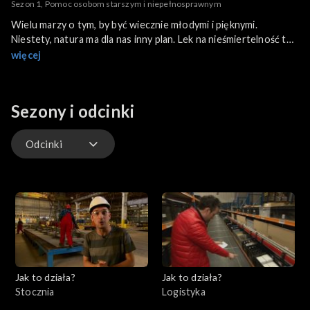
Sezon 1, Pomoc osobom starszym i niepełnosprawnym
Wielu marzy o tym, by być wiecznie młodymi i pięknymi.
Niestety, natura ma dla nas inny plan. Lek na nieśmiertelność to
na razie futurystyczna wizja. Może w takim razie ułatwić życie
więcej
tym, którzy potrzebują wsparcia, bo nie są w pełni
samodzielni?..
Sezony i odcinki
Odcinki
Odcinki
Odcinki
Jak to działa?
Jak to działa?
Stocznia
Logistyka