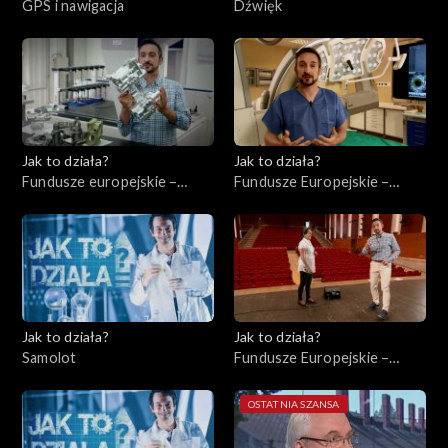
GPS i nawigacja
Dźwięk
Jak to działa?
Jak to działa?
Fundusze europejskie –
Fundusze Europejskie –
Wsparcie małych
Ochrona zdrowia
przedsiębiorstw
Jak to działa?
Jak to działa?
Samolot
Fundusze Europejskie –
Instytucje kulturalne
OSTATNIA SZANSA