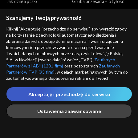
Jak działa ptak?
Gruba przesada – otyłość
Szanujemy Twoją prywatność
Kliknij "Akceptuję i przechodzę do serwisu", aby wyrazić zgody
na korzystanie z technologii automatycznego śledzenia i
zbierania danych, dostęp do informacji na Twoim urządzeniu
końcowym i ich przechowywanie oraz na przetwarzanie
Jak to działa?
Jak to działa?
Twoich danych osobowych przez nas, czyli Telewizję Polską
Jak działa ul?
Płaska Ziemia
S.A. w likwidacji (zwaną dalej również „TVP”),
Zaufanych
Partnerów z IAB* (1201 firm)
oraz pozostałych
Zaufanych
Partnerów TVP (93 firm)
, w celach marketingowych (w tym do
zautomatyzowanego dopasowania reklam do Twoich
zainteresowań i mierzenia ich skuteczności) i pozostałych,
które wskazujemy poniżej, a także zgody na udostępnianie
Akceptuję i przechodzę do serwisu
przez nas identyfikatora PPID do Google.
Jak to działa?
Jak to działa?
Twoje dane osobowe zbierane podczas odwiedzania przez
Krew
Co z tym Bałtykiem?
Ustawienia zaawansowane
Ciebie naszych
poszczególnych serwisów
zwanych dalej
„Portalem”, w tym informacje zapisywane za pomocą
technologii takich jak: pliki cookie, sygnalizatory WWW lub
innych podobnych technologii umożliwiających świadczenie
Główna
Szukaj
Moja lista
Na żywo
Więcej
dopasowanych i bezpiecznych usług, personalizację treści