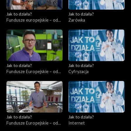
Jak to działa?
Jak to działa?
Fundusze europejskie – odc.
Żarówka
4, Usługi dla ludności –
ochrona zdrowia
Jak to działa?
Jak to działa?
Fundusze Europejskie – odc.
Cyfryzacja
5, Innowatorzy cz. 2
Jak to działa?
Jak to działa?
Fundusze Europejskie – odc.
Internet
7, Przedsiębiorcy cz. 2