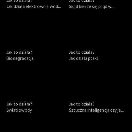
Jak to działa?
Jak to działa?
Jak działa elektrownia wodna
Skąd bierze się prąd w
i farma wiatrowa
naszych domach
Jak to działa?
Jak to działa?
Biodegradacja
Jak działa ptak?
Jak to działa?
Jak to działa?
Światłowody
Sztuczna inteligencja czy jest
się czego bać?