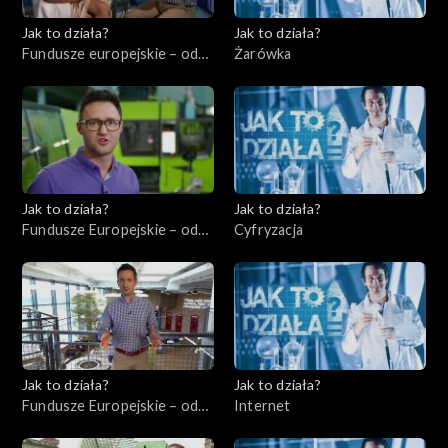
Jak to działa?
Jak to działa?
Fundusze europejskie – odc.
Żarówka
4, Usługi dla ludności –
ochrona zdrowia
Jak to działa?
Jak to działa?
Fundusze Europejskie – odc.
Cyfryzacja
5, Innowatorzy cz. 2
Jak to działa?
Jak to działa?
Fundusze Europejskie – odc.
Internet
7, Przedsiębiorcy cz. 2