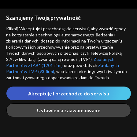
Szanujemy Twoją prywatność
Kliknij "Akceptuję i przechodzę do serwisu", aby wyrazić zgody
na korzystanie z technologii automatycznego śledzenia i
zbierania danych, dostęp do informacji na Twoim urządzeniu
Jak to działa?
Jak to działa?
końcowym i ich przechowywanie oraz na przetwarzanie
Jak działa ul?
Płaska Ziemia
Twoich danych osobowych przez nas, czyli Telewizję Polską
S.A. w likwidacji (zwaną dalej również „TVP”),
Zaufanych
Partnerów z IAB* (1201 firm)
oraz pozostałych
Zaufanych
Partnerów TVP (93 firm)
, w celach marketingowych (w tym do
zautomatyzowanego dopasowania reklam do Twoich
zainteresowań i mierzenia ich skuteczności) i pozostałych,
które wskazujemy poniżej, a także zgody na udostępnianie
Akceptuję i przechodzę do serwisu
przez nas identyfikatora PPID do Google.
Jak to działa?
Jak to działa?
Krew
Co z tym Bałtykiem?
Twoje dane osobowe zbierane podczas odwiedzania przez
Ustawienia zaawansowane
Ciebie naszych
poszczególnych serwisów
zwanych dalej
„Portalem”, w tym informacje zapisywane za pomocą
technologii takich jak: pliki cookie, sygnalizatory WWW lub
innych podobnych technologii umożliwiających świadczenie
Główna
Szukaj
Moja lista
Na żywo
Więcej
dopasowanych i bezpiecznych usług, personalizację treści