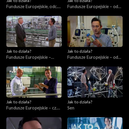
Jak to działa?
Jak to działa?
Fundusze Europejskie, odc.
Fundusze Europejskie – odc.
10. Szkolenie pracowników.
3, Młodzi ambitni
Jak to działa?
Jak to działa?
Fundusze Europejskie –
Fundusze Europejskie – odc.
odc.1, Przedsiębiorcy cz. 1
2, Innowatorzy cz. 1
Jak to działa?
Jak to działa?
Fundusze Europejskie – cz.
Sen
11, Instrumenty finansowe