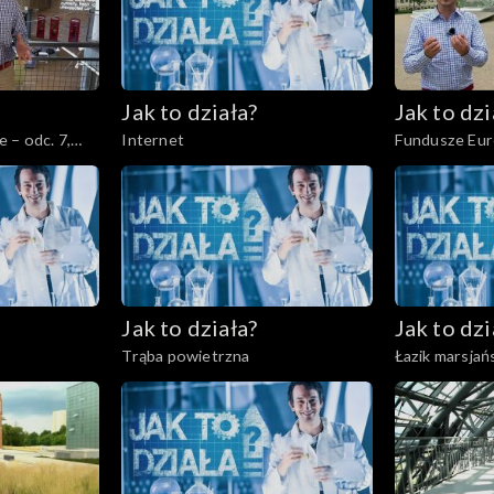
Jak to działa?
Jak to dzi
 – odc. 7,
Internet
Fundusze Euro
Wsparcie dla
Jak to działa?
Jak to dzi
Trąba powietrzna
Łazik marsjań