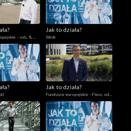
ała?
Jak to działa?
pejskie – odc. 8,
Silnik
 niepełnosprawnych
ała?
Jak to działa?
ski
Fundusze europejskie – Flesz, odc.
3