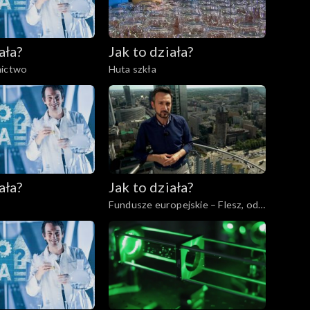
ała?
Jak to działa?
nictwo
Huta szkła
ała?
Jak to działa?
Fundusze europejskie – Flesz, odc.
1