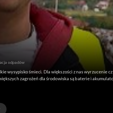
gacja odpadów
kie wysypisko śmieci. Dla większości z nas wyrzucenie c
jwiększych zagrożeń dla środowiska są baterie i akumulat
 szczęście powstają specjalne zakłady, w których rozbra
regacji