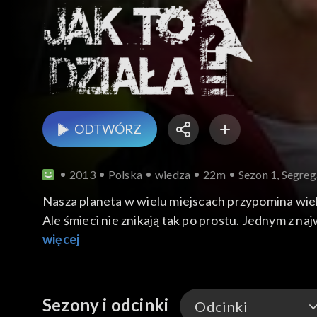
ODTWÓRZ
2013
Polska
wiedza
22m
Sezon 1, Segre
Nasza planeta w wielu miejscach przypomina wiel
Ale śmieci nie znikają tak po prostu. Jednym z na
które muszą być odpowiednio zneutralizowane. Na
więcej
bomby. W tym odcinku programu wszystko o seg
odpadów.
Sezony i odcinki
Odcinki