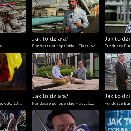
Jak to działa?
Jak to dzi
e –
Fundusze europejskie – Flesz, odc.
Fundusze Eur
kturalne
2
Jak to działa?
Jak to dzi
, odc. 10.
Fundusze Europejskie – odc. 3,
Fundusze Euro
ów.
Młodzi ambitni
Przedsiębiorc