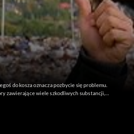
zegoś do kosza oznacza pozbycie się problemu.
ory zawierające wiele szkodliwych substancji,
ja się skutecznie nawet takie ekologiczne