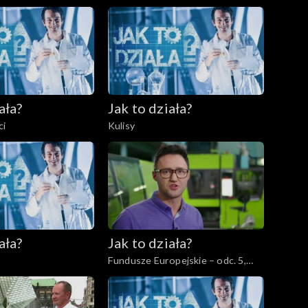
dowiska
ała?
Jak to działa?
ci
Kulisy
ała?
Jak to działa?
Fundusze Europejskie – odc. 5,
Innowatorzy cz. 2