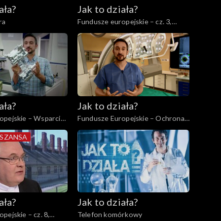
ała?
Jak to działa?
ra
Fundusze europejskie – cz. 3,
Badania i rozwój
ała?
Jak to działa?
opejskie – Wsparcie
Fundusze Europejskie – Ochrona
siębiorstw
zdrowia
 SZANSA
ała?
Jak to działa?
pejskie – cz. 8,
Telefon komórkowy