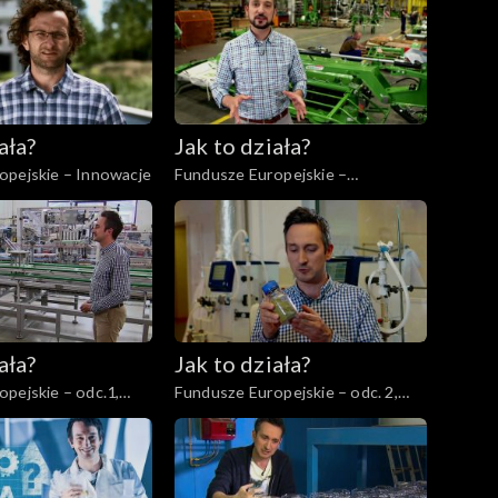
ała?
Jak to działa?
opejskie – Innowacje
Fundusze Europejskie –
Współpraca międzynarodowa
ała?
Jak to działa?
pejskie – odc.1,
Fundusze Europejskie – odc. 2,
y cz. 1
Innowatorzy cz. 1