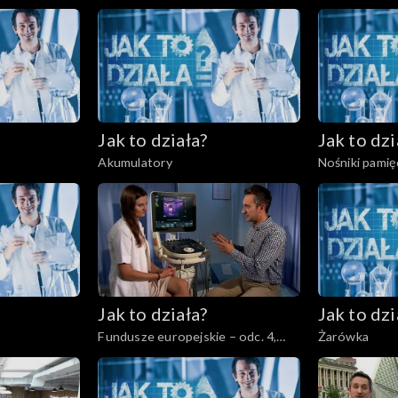
Ochrona śro
Jak to działa?
Jak to dzi
Akumulatory
Nośniki pamię
Jak to działa?
Jak to dzi
Fundusze europejskie – odc. 4,
Żarówka
Usługi dla ludności – ochrona
zdrowia