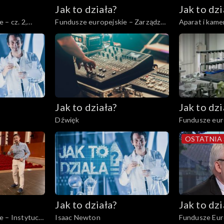
Jak to działa?
Jak to dzi
 – cz. 2,
Fundusze europejskie – Zarządzać
Aparat i kame
energią elektryczną
Jak to działa?
Jak to dzi
Dźwięk
Fundusze eur
małych przed
OSTATNIA
Jak to działa?
Jak to dzi
 – Instytucje
Isaac Newton
Fundusze Euro