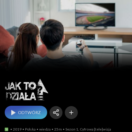
Jak to działa?
ODTWÓRZ
2019
Polska
wiedza
25m
Sezon 1, Cyfrowa [tele]wizja