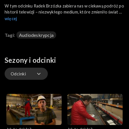
W tym odcinku Radek Brzózka zabiera nas w ciekawą podróż po
historii telewizji – niezwykłego medium, które zmieniło świat w
podobny sposób, jak dziś rzeczywistość zmienia internet. Nasza
więcej
fascynacja obrazem widoczna jest od najdawniejszych czasów,
a zatem powstanie telewizji było nieuniknione. W programie
Tagi:
Audiodeskrypcja
odpowiedzi m.in. na pytania jak działa telewizja i skąd bierze się
jej sygnał w gniazdku antenowym?
Sezony i odcinki
Odcinki
Odcinki
Odcinki