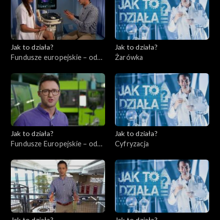
Jak to działa?
Jak to działa?
Fundusze europejskie – odc.
Żarówka
4, Usługi dla ludności –
ochrona zdrowia
Jak to działa?
Jak to działa?
Fundusze Europejskie – odc.
Cyfryzacja
5, Innowatorzy cz. 2
Jak to działa?
Jak to działa?