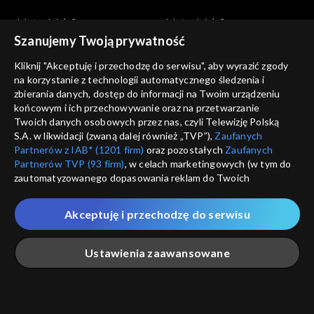
Jak to działa?
Jak to działa?
Jak działa ptak?
Gruba przesada – otyłość
Szanujemy Twoją prywatność
Kliknij "Akceptuję i przechodzę do serwisu", aby wyrazić zgody
na korzystanie z technologii automatycznego śledzenia i
zbierania danych, dostęp do informacji na Twoim urządzeniu
końcowym i ich przechowywanie oraz na przetwarzanie
Twoich danych osobowych przez nas, czyli Telewizję Polską
S.A. w likwidacji (zwaną dalej również „TVP”),
Zaufanych
Jak to działa?
Jak to działa?
Partnerów z IAB* (1201 firm)
oraz pozostałych
Zaufanych
Jak działa ul?
Płaska Ziemia
Partnerów TVP (93 firm)
, w celach marketingowych (w tym do
zautomatyzowanego dopasowania reklam do Twoich
zainteresowań i mierzenia ich skuteczności) i pozostałych,
które wskazujemy poniżej, a także zgody na udostępnianie
Akceptuję i przechodzę do serwisu
przez nas identyfikatora PPID do Google.
Twoje dane osobowe zbierane podczas odwiedzania przez
Ustawienia zaawansowane
Ciebie naszych
poszczególnych serwisów
zwanych dalej
Jak to działa?
Jak to działa?
„Portalem”, w tym informacje zapisywane za pomocą
technologii takich jak: pliki cookie, sygnalizatory WWW lub
Krew
Co z tym Bałtykiem?
innych podobnych technologii umożliwiających świadczenie
Główna
Szukaj
Moja lista
Na żywo
Więcej
dopasowanych i bezpiecznych usług, personalizację treści