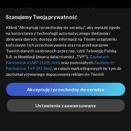
Jak to działa?
Jak to działa?
Jak działa ptak?
Gruba przesada – otyłość
Szanujemy Twoją prywatność
Kliknij "Akceptuję i przechodzę do serwisu", aby wyrazić zgody
na korzystanie z technologii automatycznego śledzenia i
zbierania danych, dostęp do informacji na Twoim urządzeniu
końcowym i ich przechowywanie oraz na przetwarzanie
Twoich danych osobowych przez nas, czyli Telewizję Polską
S.A. w likwidacji (zwaną dalej również „TVP”),
Zaufanych
Jak to działa?
Jak to działa?
Partnerów z IAB* (1201 firm)
oraz pozostałych
Zaufanych
Jak działa ul?
Płaska Ziemia
Partnerów TVP (93 firm)
, w celach marketingowych (w tym do
zautomatyzowanego dopasowania reklam do Twoich
zainteresowań i mierzenia ich skuteczności) i pozostałych,
które wskazujemy poniżej, a także zgody na udostępnianie
Akceptuję i przechodzę do serwisu
przez nas identyfikatora PPID do Google.
Twoje dane osobowe zbierane podczas odwiedzania przez
Ustawienia zaawansowane
Ciebie naszych
poszczególnych serwisów
zwanych dalej
Jak to działa?
Jak to działa?
„Portalem”, w tym informacje zapisywane za pomocą
technologii takich jak: pliki cookie, sygnalizatory WWW lub
Krew
Co z tym Bałtykiem?
innych podobnych technologii umożliwiających świadczenie
Główna
Szukaj
Moja lista
Na żywo
Więcej
dopasowanych i bezpiecznych usług, personalizację treści