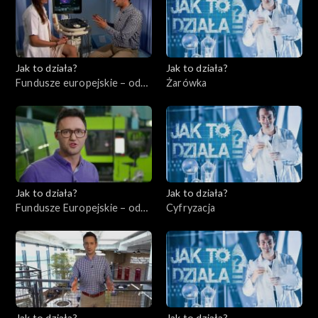
Jak to działa?
Jak to działa?
Fundusze europejskie – odc.
Żarówka
4, Usługi dla ludności –
ochrona zdrowia
Jak to działa?
Jak to działa?
Fundusze Europejskie – odc.
Cyfryzacja
5, Innowatorzy cz. 2
Jak to działa?
Jak to działa?