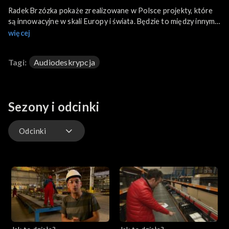
Radek Brzózka pokaże zrealizowane w Polsce projekty, które
są innowacyjne w skali Europy i świata. Będzie to między innymi
niezwykle czuły i dokładny elektroniczny test do wykrywania
więcej
grypy, nowa technologia ekologicznych biogazowni i opaska dla
osób starszych, która dba o ich bezpieczeństwo.
Tagi:
Audiodeskrypcja
Sezony i odcinki
Odcinki
Odcinki
Odcinki