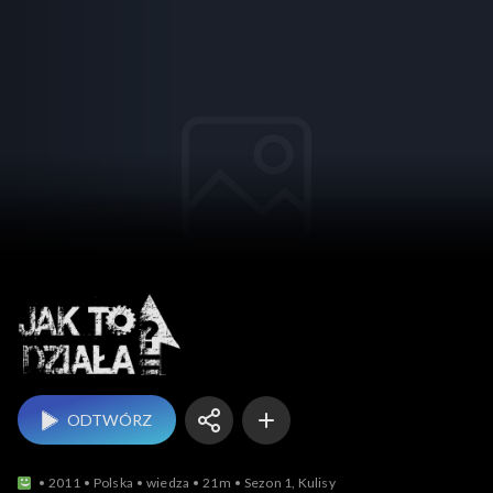
Jak to działa?
ODTWÓRZ
2011
Polska
wiedza
21m
Sezon 1, Kulisy