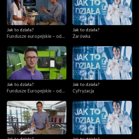
Jak to działa?
Jak to działa?
Fundusze europejskie – odc.
Żarówka
4, Usługi dla ludności –
ochrona zdrowia
Jak to działa?
Jak to działa?
Fundusze Europejskie – odc.
Cyfryzacja
5, Innowatorzy cz. 2
Jak to działa?
Jak to działa?