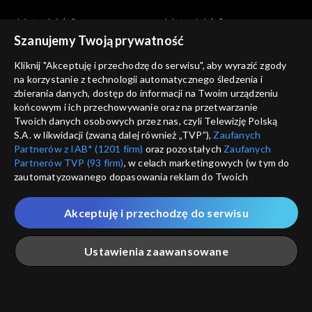
Jak to działa?
Jak to działa?
Jak działa ptak?
Gruba przesada – otyłość
Szanujemy Twoją prywatność
Kliknij "Akceptuję i przechodzę do serwisu", aby wyrazić zgody
na korzystanie z technologii automatycznego śledzenia i
zbierania danych, dostęp do informacji na Twoim urządzeniu
końcowym i ich przechowywanie oraz na przetwarzanie
Twoich danych osobowych przez nas, czyli Telewizję Polską
S.A. w likwidacji (zwaną dalej również „TVP”),
Zaufanych
Jak to działa?
Jak to działa?
Partnerów z IAB* (1201 firm)
oraz pozostałych
Zaufanych
Jak działa ul?
Płaska Ziemia
Partnerów TVP (93 firm)
, w celach marketingowych (w tym do
zautomatyzowanego dopasowania reklam do Twoich
zainteresowań i mierzenia ich skuteczności) i pozostałych,
które wskazujemy poniżej, a także zgody na udostępnianie
Akceptuję i przechodzę do serwisu
przez nas identyfikatora PPID do Google.
Twoje dane osobowe zbierane podczas odwiedzania przez
Ustawienia zaawansowane
Ciebie naszych
poszczególnych serwisów
zwanych dalej
Jak to działa?
Jak to działa?
„Portalem”, w tym informacje zapisywane za pomocą
technologii takich jak: pliki cookie, sygnalizatory WWW lub
Krew
Co z tym Bałtykiem?
innych podobnych technologii umożliwiających świadczenie
Główna
Szukaj
Moja lista
Na żywo
Więcej
dopasowanych i bezpiecznych usług, personalizację treści