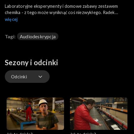
Laboratoryjne eksperymenty i domowe zabawy zestawem
chemika - z tego może wyniknąć coś niezwykłego. Radek
Brzózka w specialnym wydaniu „Jak to działa?”.
więcej
Tagi:
Audiodeskrypcja
Sezony i odcinki
Odcinki
Odcinki
Odcinki