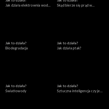
Jak to działa?
Jak to działa?
Jak działa elektrownia wodna
Skąd bierze się prąd w
i farma wiatrowa
naszych domach
Jak to działa?
Jak to działa?
Biodegradacja
Jak działa ptak?
Jak to działa?
Jak to działa?
Światłowody
Sztuczna inteligencja czy jest
się czego bać?