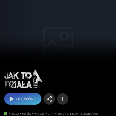
Jak to działa?
ODTWÓRZ
2015
Polska
wiedza
24m
Sezon 1, Mapy i ratownictwo