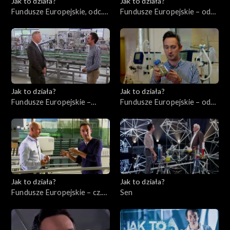
Jak to działa?
Jak to działa?
Fundusze Europejskie, odc.
Fundusze Europejskie – odc.
10. Szkolenie pracowników.
3, Młodzi ambitni
Jak to działa?
Jak to działa?
Fundusze Europejskie –
Fundusze Europejskie – odc.
odc.1, Przedsiębiorcy cz. 1
2, Innowatorzy cz. 1
Jak to działa?
Jak to działa?
Fundusze Europejskie – cz.
Sen
11, Instrumenty finansowe