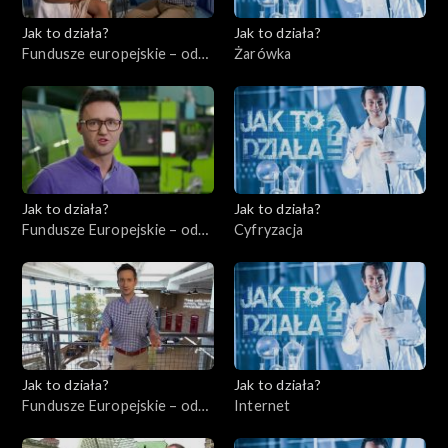
Jak to działa?
Jak to działa?
Fundusze europejskie – odc.
Żarówka
4, Usługi dla ludności –
ochrona zdrowia
Jak to działa?
Jak to działa?
Fundusze Europejskie – odc.
Cyfryzacja
5, Innowatorzy cz. 2
Jak to działa?
Jak to działa?
Fundusze Europejskie – odc.
Internet
7, Przedsiębiorcy cz. 2