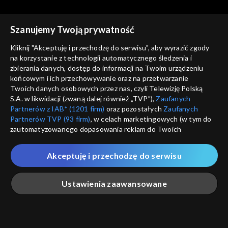
Szanujemy Twoją prywatność
Kliknij "Akceptuję i przechodzę do serwisu", aby wyrazić zgody
na korzystanie z technologii automatycznego śledzenia i
zbierania danych, dostęp do informacji na Twoim urządzeniu
Jak to działa?
Jak to działa?
końcowym i ich przechowywanie oraz na przetwarzanie
Jak działa ul?
Płaska Ziemia
Twoich danych osobowych przez nas, czyli Telewizję Polską
S.A. w likwidacji (zwaną dalej również „TVP”),
Zaufanych
Partnerów z IAB* (1201 firm)
oraz pozostałych
Zaufanych
Partnerów TVP (93 firm)
, w celach marketingowych (w tym do
zautomatyzowanego dopasowania reklam do Twoich
zainteresowań i mierzenia ich skuteczności) i pozostałych,
które wskazujemy poniżej, a także zgody na udostępnianie
Akceptuję i przechodzę do serwisu
przez nas identyfikatora PPID do Google.
Jak to działa?
Jak to działa?
Krew
Co z tym Bałtykiem?
Twoje dane osobowe zbierane podczas odwiedzania przez
Ustawienia zaawansowane
Ciebie naszych
poszczególnych serwisów
zwanych dalej
„Portalem”, w tym informacje zapisywane za pomocą
technologii takich jak: pliki cookie, sygnalizatory WWW lub
innych podobnych technologii umożliwiających świadczenie
Główna
Szukaj
Moja lista
Na żywo
Więcej
dopasowanych i bezpiecznych usług, personalizację treści