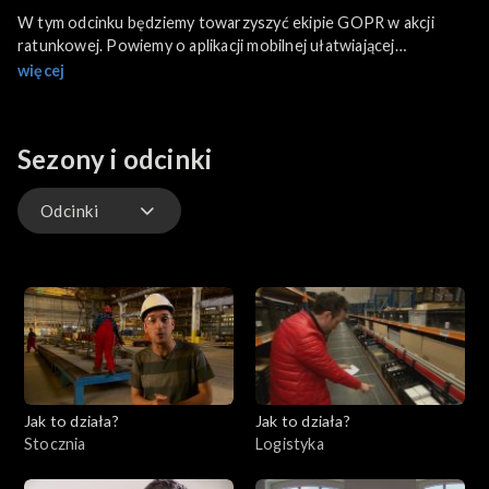
W tym odcinku będziemy towarzyszyć ekipie GOPR w akcji
ratunkowej. Powiemy o aplikacji mobilnej ułatwiającej
prowadzenie akcji poszukiwawczych oraz o dobrych praktykach
więcej
w górach (np. pozostawianie informacji o celu wędrówki i
planowanym czasie powrotu rodzinie/w schronisku,
wykorzystywanie aplikacji ratunkowych, itp.). Poznamy także
Sezony i odcinki
zalety projektu Geoportal.
Odcinki
Odcinki
Odcinki
Jak to działa?
Jak to działa?
Stocznia
Logistyka