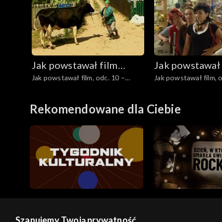
Jak powstawał film
Jak powstawał 
Jak powstawał film, odc. 10 –
Jak powstawał film, o
„Ranczo Wilkowyje”
„Ranczo Wilko
Natura kultura
Debiut
Rekomendowane dla Ciebie
Szanujemy Twoją prywatność