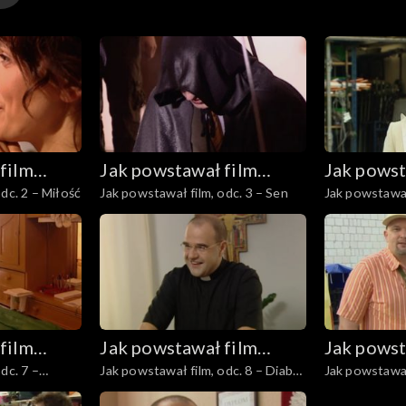
film
Jak powstawał film
Jak powst
dc. 2 – Miłość
Jak powstawał film, odc. 3 – Sen
Jak powstawał
wyje”
„Ranczo Wilkowyje”
„Ranczo 
film
Jak powstawał film
Jak powst
dc. 7 –
Jak powstawał film, odc. 8 – Diabeł
Jak powstawał
wyje”
„Ranczo Wilkowyje”
„Ranczo 
tkwi w szczegółach
kadrem