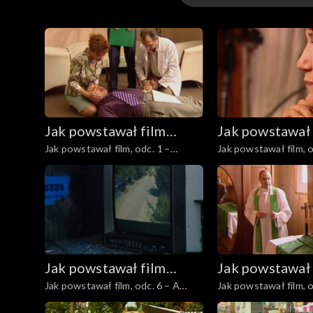
Odcinki
Jak powstawał film
Jak powstawał 
Jak powstawał film, odc. 1 –
Jak powstawał film, o
„Ranczo Wilkowyje”
„Ranczo Wilko
Władza
Jak powstawał film
Jak powstawał 
Jak powstawał film, odc. 6 – A
Jak powstawał film, o
„Ranczo Wilkowyje”
„Ranczo Wilko
łyżka na to niemożliwe
Dwóch po Bogu