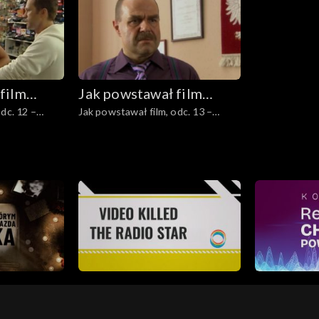
film
Jak powstawał film
dc. 12 –
Jak powstawał film, odc. 13 –
wyje”
„Ranczo Wilkowyje”
Między wójtem a plebanem, czyli
różne wcielenia Cezarego Żaka