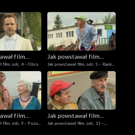
awał film
Jak powstawał film
 film, odc. 4 – Obcy
Jak powstawał film, odc. 5 – Ramię
Wilkowyje”
„Ranczo Wilkowyje”
w ramię
awał film
Jak powstawał film
 film, odc. 9 – Poza
Jak powstawał film, odc. 11 –
Wilkowyje”
„Ranczo Wilkowyje”
Nowy świat