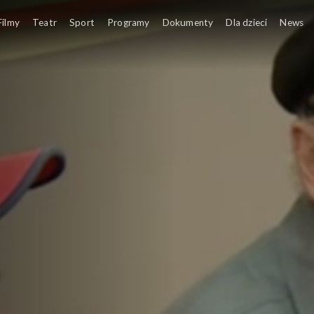
tawał film „Ranczo Wilkowyje”
Filmy
Teatr
Sport
Programy
Dokumenty
Dla dzieci
News