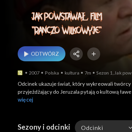
ODTWÓRZ
2007
Polska
kultura
7m
Sezon 1, Jak pow
Odcinek ukazuje świat, który wykreowali twórcy
przyjeżdżający do Jeruzala pytają o kultową ławe
więcej
Sezony i odcinki
Odcinki