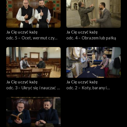
Ja Cię uczyć każę
Ja Cię uczyć każę
odc. 5 – Ocet, wermut czy
odc. 4 – Obrazem lub pałką
alfabet palcowy?
Ja Cię uczyć każę
Ja Cię uczyć każę
odc. 3 – Ukryć się i nauczać –
odc. 2 – Koty, barany i
od Sachsenhausen po tajny
Mazurzy, czyli jak czas
uniwersytet
spędzali studenci