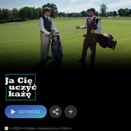
Ja Cię uczyć każę
ODTWÓRZ
2023
Polska
historyczny
20m