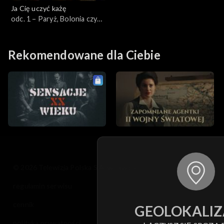
Ja Cię uczyć każę
odc. 1 – Paryż, Bolonia czy
Kraków – rzecz o dawnych
uniwersytetach
Rekomendowane dla Ciebie
© 2026 Telewizja Polska S.A. w likwidacji
regulamin serwisu
cennik
GEOLOKALIZ
polityka prywatności