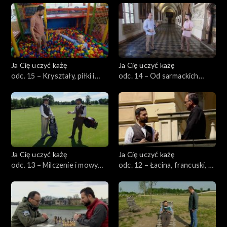
Ja Cię uczyć każę
Ja Cię uczyć każę
odc. 15 – Kryształy, piłki i
odc. 14 – Od sarmackich
walce
Aten po ogród botaniczny i
„permanentną inwigilację”
Ja Cię uczyć każę
Ja Cię uczyć każę
odc. 13 – Milczenie i mowy
odc. 12 – Łacina, francuski, a
sejmowe
może jednak polski?