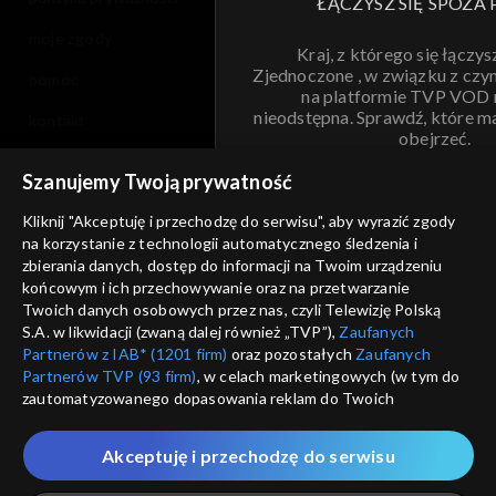
ŁĄCZYSZ SIĘ SPOZA 
moje zgody
Kraj, z którego się łączys
Zjednoczone , w związku z czy
pomoc
na platformie TVP VOD
nieodstępna. Sprawdź, które m
kontakt
obejrzeć.
voucher
Szanujemy Twoją prywatność
Nie pokazuj pon
dostępność
Kliknij "Akceptuję i przechodzę do serwisu", aby wyrazić zgody
informacje o dostawcy usług
na korzystanie z technologii automatycznego śledzenia i
ANULUJ
SP
zbierania danych, dostęp do informacji na Twoim urządzeniu
końcowym i ich przechowywanie oraz na przetwarzanie
Twoich danych osobowych przez nas, czyli Telewizję Polską
S.A. w likwidacji (zwaną dalej również „TVP”),
Zaufanych
Partnerów z IAB* (1201 firm)
oraz pozostałych
Zaufanych
Partnerów TVP (93 firm)
, w celach marketingowych (w tym do
zautomatyzowanego dopasowania reklam do Twoich
zainteresowań i mierzenia ich skuteczności) i pozostałych,
które wskazujemy poniżej, a także zgody na udostępnianie
Akceptuję i przechodzę do serwisu
przez nas identyfikatora PPID do Google.