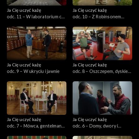
Ja Cię uczyć każę
Ja Cię uczyć każę
odc. 11 – W laboratorium czy
odc. 10 – Z Robinsonem
na łonie przyrody?
Crusoe do szkoły
Ja Cię uczyć każę
Ja Cię uczyć każę
odc. 9 – W ukryciu i jawnie
odc. 8 – Oszczepem, dyskiem
i w mokrych butach
Ja Cię uczyć każę
Ja Cię uczyć każę
odc. 7 – Mówca, gentelman
odc. 6 – Domy, dwory i
czy obywatel?
szkoły