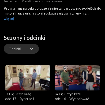
Sezon 1, odc. 13 – Milczenie i mowy sejmowe
Program ma na celu połączenie niestandardowego podejścia do
historii nauczania, historii edukacji z ujęciami znanymi z
opracowań dotyczących historii wychowania.
więcej
Sezony i odcinki
Odcinki
Odcinki
Ja Cię uczyć każę
Ja Cię uczyć każę
odc. 17 – Rycerze i
odc. 16 – Wyhodować
uskrzydlone marzenia
maszynę