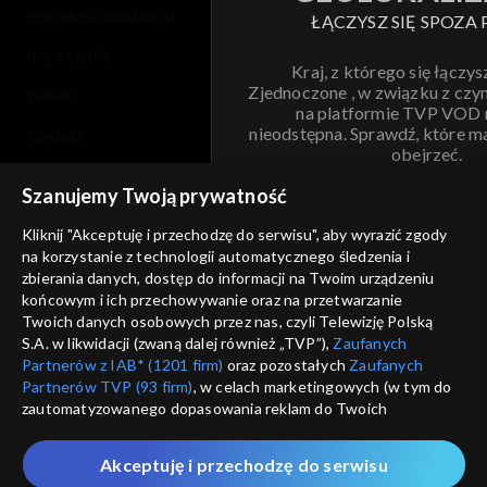
polityka prywatności
ŁĄCZYSZ SIĘ SPOZA 
moje zgody
Kraj, z którego się łączys
Zjednoczone , w związku z czy
pomoc
na platformie TVP VOD
nieodstępna. Sprawdź, które m
kontakt
obejrzeć.
voucher
Szanujemy Twoją prywatność
Nie pokazuj pon
dostępność
Kliknij "Akceptuję i przechodzę do serwisu", aby wyrazić zgody
na korzystanie z technologii automatycznego śledzenia i
informacje o dostawcy usług
ANULUJ
SP
zbierania danych, dostęp do informacji na Twoim urządzeniu
końcowym i ich przechowywanie oraz na przetwarzanie
Twoich danych osobowych przez nas, czyli Telewizję Polską
S.A. w likwidacji (zwaną dalej również „TVP”),
Zaufanych
Partnerów z IAB* (1201 firm)
oraz pozostałych
Zaufanych
Partnerów TVP (93 firm)
, w celach marketingowych (w tym do
zautomatyzowanego dopasowania reklam do Twoich
zainteresowań i mierzenia ich skuteczności) i pozostałych,
które wskazujemy poniżej, a także zgody na udostępnianie
Akceptuję i przechodzę do serwisu
przez nas identyfikatora PPID do Google.