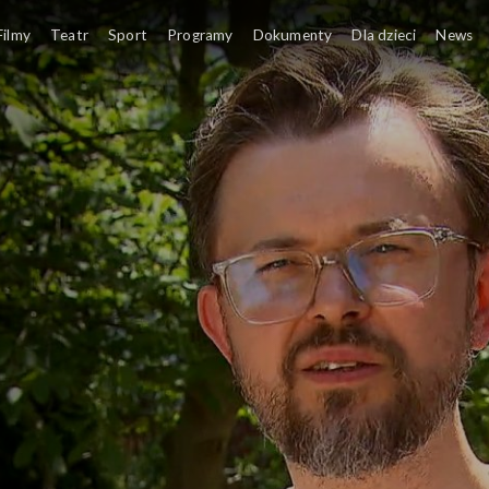
Filmy
Teatr
Sport
Programy
Dokumenty
Dla dzieci
News