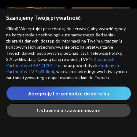
Szanujemy Twoją prywatność
Kliknij "Akceptuję i przechodzę do serwisu", aby wyrazić zgody
na korzystanie z technologii automatycznego śledzenia i
zbierania danych, dostęp do informacji na Twoim urządzeniu
Informacje kulturalne
Informacje kulturalne
końcowym i ich przechowywanie oraz na przetwarzanie
18.07.2023
17.07.2023
Twoich danych osobowych przez nas, czyli Telewizję Polską
S.A. w likwidacji (zwaną dalej również „TVP”),
Zaufanych
Partnerów z IAB* (1201 firm)
oraz pozostałych
Zaufanych
Partnerów TVP (93 firm)
, w celach marketingowych (w tym do
zautomatyzowanego dopasowania reklam do Twoich
zainteresowań i mierzenia ich skuteczności) i pozostałych,
które wskazujemy poniżej, a także zgody na udostępnianie
Akceptuję i przechodzę do serwisu
przez nas identyfikatora PPID do Google.
Informacje kulturalne
Informacje kulturalne
16.07.2023
15.07.2023
Twoje dane osobowe zbierane podczas odwiedzania przez
Ustawienia zaawansowane
Ciebie naszych
poszczególnych serwisów
zwanych dalej
„Portalem”, w tym informacje zapisywane za pomocą
technologii takich jak: pliki cookie, sygnalizatory WWW lub
innych podobnych technologii umożliwiających świadczenie
Główna
Szukaj
Moja lista
Na żywo
Więcej
dopasowanych i bezpiecznych usług, personalizację treści