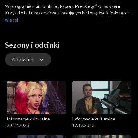
W programie m.in. o filmie „Raport Pileckiego” w reżyserii
Krzysztofa Łukaszewicza, ukazującym historię życia jednego z
największych polskich bohaterów XX wieku. Oprócz tego w
więcej
audycji odwiedzimy sejmową ekspozycję „Byliśmy tylko dziećmi”,
rozpoczynającą obchody Narodowego Dnia Polskich Dzieci
Wojny, wybierzemy się na Świętokrzyskie Dni Muzyki Dawnej
Sezony i odcinki
oraz obejrzymy wystawę fotografii Jadwigi Janowskiej
„Bohater narodu” w gliwickiej Galerii Sztuki Współczesnej
ESTA. Nie zabraknie rekomendacji kulturalnych — jedną z nich
Archiwum
zaprezentuje Łukasz Adamski.
Odcinki
Archiwum
Informacje kulturalne
Informacje kulturalne
20.12.2023
19.12.2023