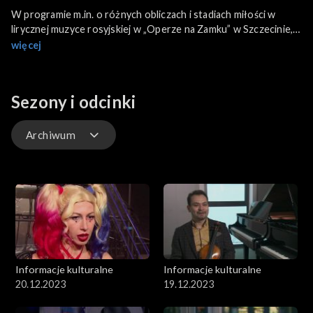
W programie m.in. o różnych obliczach i stadiach miłości w
lirycznej muzyce rosyjskiej w „Operze na Zamku” w Szczecinie, a
także o futurystycznym cyklu serialowym „5.0” na deskach
więcej
Teatru im. H. Modrzejewskiej w Legnicy. Wspominamy również
postać wybitnego krytyka muzycznego i muzykologa Janusza
Ekierta w rozmowie z jego żoną Lidią Grychtołówną.
Sezony i odcinki
Archiwum
Odcinki
Archiwum
Informacje kulturalne
Informacje kulturalne
20.12.2023
19.12.2023