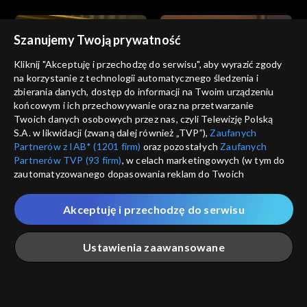
Szanujemy Twoją prywatność
Kliknij "Akceptuję i przechodzę do serwisu", aby wyrazić zgody
na korzystanie z technologii automatycznego śledzenia i
zbierania danych, dostęp do informacji na Twoim urządzeniu
Informacje kulturalne
Informacje kulturalne
końcowym i ich przechowywanie oraz na przetwarzanie
18.07.2023
17.07.2023
Twoich danych osobowych przez nas, czyli Telewizję Polską
S.A. w likwidacji (zwaną dalej również „TVP”),
Zaufanych
Partnerów z IAB* (1201 firm)
oraz pozostałych
Zaufanych
Partnerów TVP (93 firm)
, w celach marketingowych (w tym do
zautomatyzowanego dopasowania reklam do Twoich
zainteresowań i mierzenia ich skuteczności) i pozostałych,
które wskazujemy poniżej, a także zgody na udostępnianie
Akceptuję i przechodzę do serwisu
przez nas identyfikatora PPID do Google.
Informacje kulturalne
Informacje kulturalne
16.07.2023
15.07.2023
Twoje dane osobowe zbierane podczas odwiedzania przez
Ustawienia zaawansowane
Ciebie naszych
poszczególnych serwisów
zwanych dalej
„Portalem”, w tym informacje zapisywane za pomocą
technologii takich jak: pliki cookie, sygnalizatory WWW lub
innych podobnych technologii umożliwiających świadczenie
Główna
Szukaj
Moja lista
Na żywo
Więcej
dopasowanych i bezpiecznych usług, personalizację treści