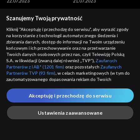
22.07.2023
21.07.2023
Szanujemy Twoją prywatność
Kliknij "Akceptuję i przechodzę do serwisu", aby wyrazić zgody
na korzystanie z technologii automatycznego śledzenia i
zbierania danych, dostęp do informacji na Twoim urządzeniu
końcowym i ich przechowywanie oraz na przetwarzanie
Informacje kulturalne
Informacje kulturalne
Twoich danych osobowych przez nas, czyli Telewizję Polską
20.07.2023
19.07.2023
S.A. w likwidacji (zwaną dalej również „TVP”),
Zaufanych
Partnerów z IAB* (1201 firm)
oraz pozostałych
Zaufanych
Partnerów TVP (93 firm)
, w celach marketingowych (w tym do
zautomatyzowanego dopasowania reklam do Twoich
zainteresowań i mierzenia ich skuteczności) i pozostałych,
które wskazujemy poniżej, a także zgody na udostępnianie
Akceptuję i przechodzę do serwisu
przez nas identyfikatora PPID do Google.
Informacje kulturalne
Informacje kulturalne
Twoje dane osobowe zbierane podczas odwiedzania przez
18.07.2023
17.07.2023
Ustawienia zaawansowane
Ciebie naszych
poszczególnych serwisów
zwanych dalej
„Portalem”, w tym informacje zapisywane za pomocą
technologii takich jak: pliki cookie, sygnalizatory WWW lub
innych podobnych technologii umożliwiających świadczenie
Główna
Szukaj
Moja lista
Na żywo
Więcej
dopasowanych i bezpiecznych usług, personalizację treści